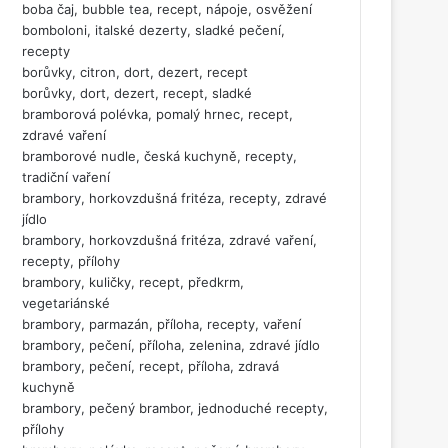
boba čaj, bubble tea, recept, nápoje, osvěžení
bomboloni, italské dezerty, sladké pečení,
recepty
borůvky, citron, dort, dezert, recept
borůvky, dort, dezert, recept, sladké
bramborová polévka, pomalý hrnec, recept,
zdravé vaření
bramborové nudle, česká kuchyně, recepty,
tradiční vaření
brambory, horkovzdušná fritéza, recepty, zdravé
jídlo
brambory, horkovzdušná fritéza, zdravé vaření,
recepty, přílohy
brambory, kuličky, recept, předkrm,
vegetariánské
brambory, parmazán, příloha, recepty, vaření
brambory, pečení, příloha, zelenina, zdravé jídlo
brambory, pečení, recept, příloha, zdravá
kuchyně
brambory, pečený brambor, jednoduché recepty,
přílohy