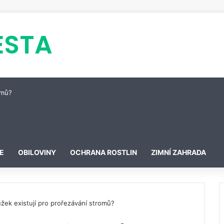
ESTA
omů?
E
OBILOVINY
OCHRANA ROSTLIN
ZIMNÍ ZAHRADA
žek existují pro prořezávání stromů?