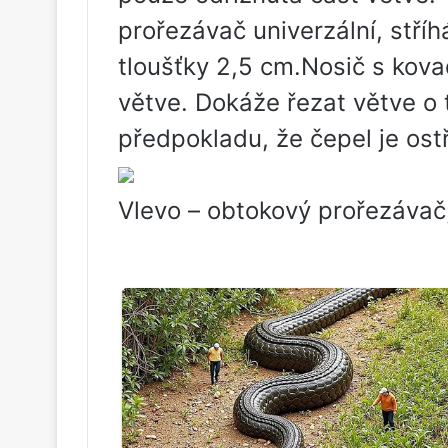
prořezávač univerzální, stříh
tloušťky 2,5 cm.Nosič s kov
větve. Dokáže řezat větve o 
předpokladu, že čepel je os
Vlevo – obtokový prořezávač,