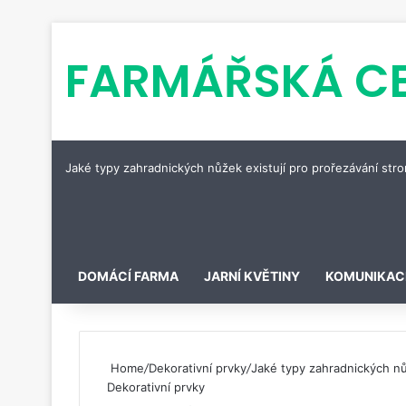
FARMÁŘSKÁ C
Jaké typy zahradnických nůžek existují pro prořezávání str
Pinterest
DOMÁCÍ FARMA
JARNÍ KVĚTINY
KOMUNIKAC
Home
/
Dekorativní prvky
/
Jaké typy zahradnických nů
Dekorativní prvky