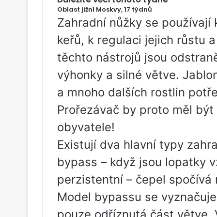
Oblast jižní Moskvy, 17 týdnů
Zahradní nůžky se používají 
keřů, k regulaci jejich růstu
těchto nástrojů jsou odstran
výhonky a silné větve. Jablon
a mnoho dalších rostlin potře
Prořezávač by proto měl být 
obyvatele!
Existují dva hlavní typy zahr
bypass – když jsou lopatky 
perzistentní – čepel spočívá 
Model bypassu se vyznačuje 
pouze odříznutá část větve. 