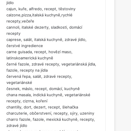
jídlo
cajun, kuře, alfredo, recept, těstoviny
calzone,pizza,italská kuchyně,rychlé
recepty,večeře
cannoli, italské dezerty, sladkosti, domácí
recepty
caprese, salát, italská kuchyně, zdravé jídlo,
čerstvé ingredience
carne guisada, recept, hovězí maso,
latinskoamerická kuchyně
černé fazole, zdravé recepty, vegetariánská jídla,
fazole, recepty na jídla
červená řepa, salát, zdravé recepty,
vegetariánské
česnek, máslo, recept, domácí, kuchyně
chana masala, indická kuchyně, vegetariánské
recepty, cizrna, koření
chantilly, dort, dezert, recept, šlehačka
charcuterie, občerstvení, recepty, sýry, uzeniny
charro fazole, fazole, mexická kuchyně, recepty,
zdravé jídlo