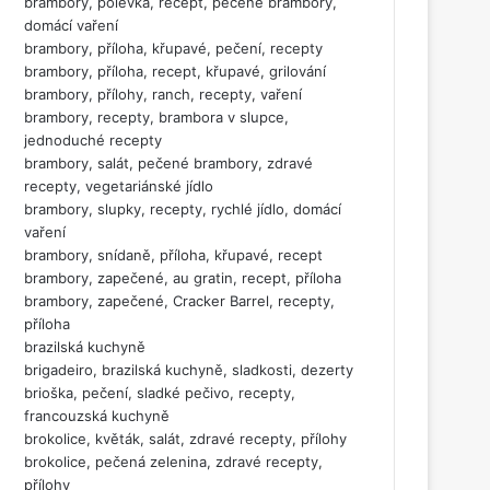
brambory, polévka, recept, pečené brambory,
domácí vaření
brambory, příloha, křupavé, pečení, recepty
brambory, příloha, recept, křupavé, grilování
brambory, přílohy, ranch, recepty, vaření
brambory, recepty, brambora v slupce,
jednoduché recepty
brambory, salát, pečené brambory, zdravé
recepty, vegetariánské jídlo
brambory, slupky, recepty, rychlé jídlo, domácí
vaření
brambory, snídaně, příloha, křupavé, recept
brambory, zapečené, au gratin, recept, příloha
brambory, zapečené, Cracker Barrel, recepty,
příloha
brazilská kuchyně
brigadeiro, brazilská kuchyně, sladkosti, dezerty
brioška, pečení, sladké pečivo, recepty,
francouzská kuchyně
brokolice, květák, salát, zdravé recepty, přílohy
brokolice, pečená zelenina, zdravé recepty,
přílohy