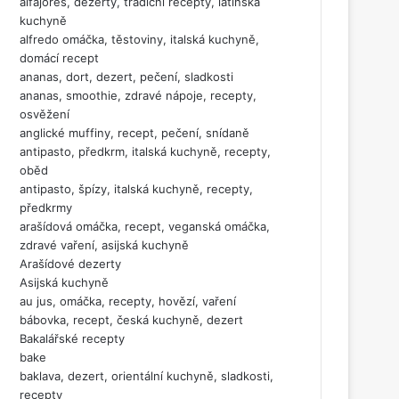
alfajores, dezerty, tradiční recepty, latinská
kuchyně
alfredo omáčka, těstoviny, italská kuchyně,
domácí recept
ananas, dort, dezert, pečení, sladkosti
ananas, smoothie, zdravé nápoje, recepty,
osvěžení
anglické muffiny, recept, pečení, snídaně
antipasto, předkrm, italská kuchyně, recepty,
oběd
antipasto, špízy, italská kuchyně, recepty,
předkrmy
arašídová omáčka, recept, veganská omáčka,
zdravé vaření, asijská kuchyně
Arašídové dezerty
Asijská kuchyně
au jus, omáčka, recepty, hovězí, vaření
bábovka, recept, česká kuchyně, dezert
Bakalářské recepty
bake
baklava, dezert, orientální kuchyně, sladkosti,
recepty