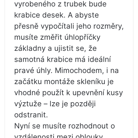
vyrobeného z trubek bude
krabice desek. A abyste
přesně vypočítali jeho rozměry,
musíte změřit úhlopříčky
základny a ujistit se, že
samotná krabice má ideální
pravé úhly. Mimochodem, i na
začátku montáže skleníku je
vhodné použít k upevnění kusy
výztuže – lze je později
odstranit.
Nyní se musíte rozhodnout o
vzdálenosti mezi oblouky