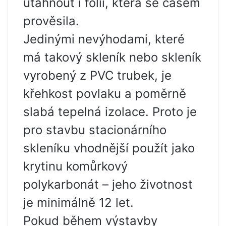
utáhnout i fólii, která se časem
prověsila.
Jedinými nevýhodami, které
má takový skleník nebo skleník
vyrobený z PVC trubek, je
křehkost povlaku a poměrně
slabá tepelná izolace. Proto je
pro stavbu stacionárního
skleníku vhodnější použít jako
krytinu komůrkový
polykarbonát – jeho životnost
je minimálně 12 let.
Pokud během výstavby