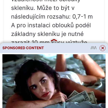
skleníku. Může to být v
následujícím rozsahu: 0,7-1 m
A pro instalaci oblouků podél
základny skleníku je nutné
zarazit 10 mm kusy výztuže
SPONSORED CONTENT
tak, aby bylo ještě asi 30 cm
nad zemí.
Dále se PVC trubky rozřežou
na kusy a nasadí na armatury.
Konce těchto trubek by měly
být připevněny k základně