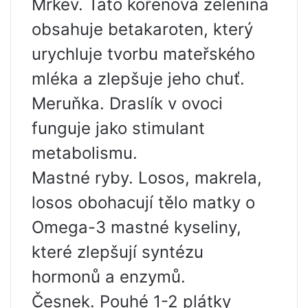
Mrkev. Tato kořenová zelenina
obsahuje betakaroten, který
urychluje tvorbu mateřského
mléka a zlepšuje jeho chuť.
Meruňka. Draslík v ovoci
funguje jako stimulant
metabolismu.
Mastné ryby. Losos, makrela,
losos obohacují tělo matky o
Omega-3 mastné kyseliny,
které zlepšují syntézu
hormonů a enzymů.
Česnek. Pouhé 1-2 plátky