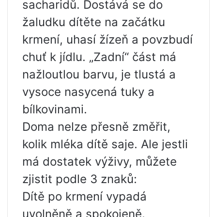
sacharidů. Dostává se do
žaludku dítěte na začátku
krmení, uhasí žízeň a povzbudí
chuť k jídlu. „Zadní“ část má
nažloutlou barvu, je tlustá a
vysoce nasycená tuky a
bílkovinami.
Doma nelze přesně změřit,
kolik mléka dítě saje. Ale jestli
má dostatek výživy, můžete
zjistit podle 3 znaků:
Dítě po krmení vypadá
uvolněně a spokojeně.