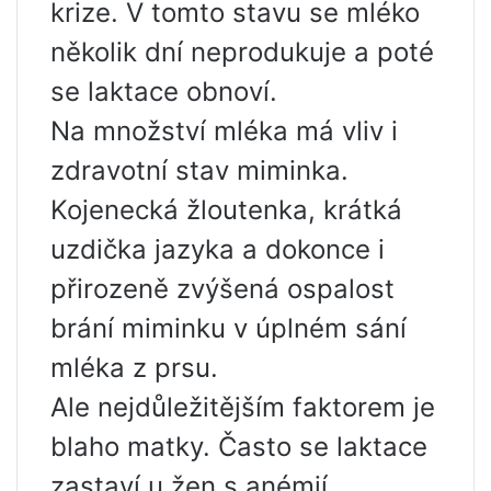
krize. V tomto stavu se mléko
několik dní neprodukuje a poté
se laktace obnoví.
Na množství mléka má vliv i
zdravotní stav miminka.
Kojenecká žloutenka, krátká
uzdička jazyka a dokonce i
přirozeně zvýšená ospalost
brání miminku v úplném sání
mléka z prsu.
Ale nejdůležitějším faktorem je
blaho matky. Často se laktace
zastaví u žen s anémií,