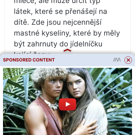
mléce, ale může určit typ
látek, které se přenášejí na
dítě. Zde jsou nejcennější
mastné kyseliny, které by měly
být zahrnuty do jídelníčku
kojící ženy:
SPONSORED CONTENT
Omega 3. Tyto organické látky
stimulují růst svalové hmoty
dítěte, urychlují vývoj mozku a
sítnice a posilují imunitní
systém. Omega-3 tuky lze
získat z vlašských ořechů,
lněných semínek, sójových