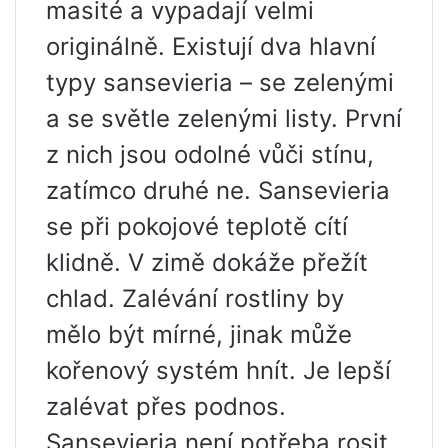
masité a vypadají velmi
originálně. Existují dva hlavní
typy sansevieria – se zelenými
a se světle zelenými listy. První
z nich jsou odolné vůči stínu,
zatímco druhé ne. Sansevieria
se při pokojové teplotě cítí
klidně. V zimě dokáže přežít
chlad. Zalévání rostliny by
mělo být mírné, jinak může
kořenový systém hnít. Je lepší
zalévat přes podnos.
Sansevieria není potřeba rosit,