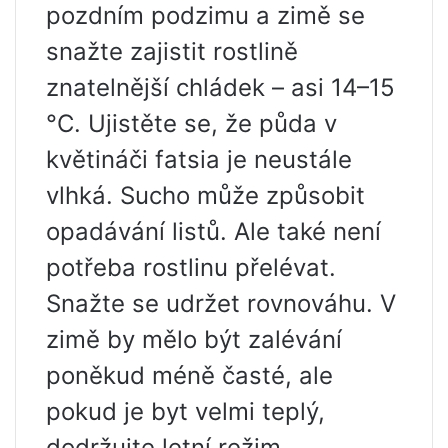
pozdním podzimu a zimě se
snažte zajistit rostlině
znatelnější chládek – asi 14–15
°C. Ujistěte se, že půda v
květináči fatsia je neustále
vlhká. Sucho může způsobit
opadávání listů. Ale také není
potřeba rostlinu přelévat.
Snažte se udržet rovnováhu. V
zimě by mělo být zalévání
poněkud méně časté, ale
pokud je byt velmi teplý,
dodržujte letní režim