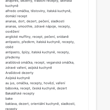
alfajores, dezerty, tradiční recepty, latinská
kuchyně
alfredo omáčka, těstoviny, italská kuchyně,
domácí recept
ananas, dort, dezert, pečení, sladkosti
ananas, smoothie, zdravé nápoje, recepty,
osvěžení
anglické muffiny, recept, pečení, snídaně
antipasto, předkrm, italská kuchyně, recepty,
oběd
antipasto, špízy, italská kuchyně, recepty,
předkrmy
arašídová omáčka, recept, veganská omáčka,
zdravé vaření, asijská kuchyně
Arašídové dezerty
Asijská kuchyně
au jus, omáčka, recepty, hovězí, vaření
bábovka, recept, česká kuchyně, dezert
Bakalářské recepty
bake
baklava, dezert, orientální kuchyně, sladkosti,
recepty