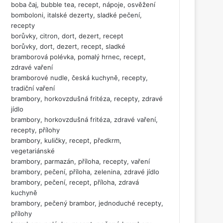
boba čaj, bubble tea, recept, nápoje, osvěžení
bomboloni, italské dezerty, sladké pečení,
recepty
borůvky, citron, dort, dezert, recept
borůvky, dort, dezert, recept, sladké
bramborová polévka, pomalý hrnec, recept,
zdravé vaření
bramborové nudle, česká kuchyně, recepty,
tradiční vaření
brambory, horkovzdušná fritéza, recepty, zdravé
jídlo
brambory, horkovzdušná fritéza, zdravé vaření,
recepty, přílohy
brambory, kuličky, recept, předkrm,
vegetariánské
brambory, parmazán, příloha, recepty, vaření
brambory, pečení, příloha, zelenina, zdravé jídlo
brambory, pečení, recept, příloha, zdravá
kuchyně
brambory, pečený brambor, jednoduché recepty,
přílohy