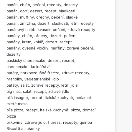
banán, chléb, pečení, recepty, dezerty
banán, dort, dezert, recept, sladkosti
banán, muffiny, ořechy, pečení, sladké
banán, zmrzlina, dezert, sladkosti, letní recepty
banánový chléb, kvásek, pečení, zdravé recepty
banány, chléb, ořechy, dezert, pečení
banány, krém, koláč, dezert, recept
banány, ovesné vločky, muffiny, zdravé pečení,
dezerty
baskický cheesecake, dezert, recept,
cheesecake, kulinářství
batáty, horkovzdušná fritéza, zdravé recepty,
hranolky, vegetariánské jídlo
batáty, salát, zdravé recepty, letní jídla
big mac, salát, recept, zdravé jídlo
bílá lasagne, recept, italská kuchyně, bešamel,
mleté maso
bílá pizza, recept, italská kuchyně, pizza, domácí
pizza
bílkoviny, zdravé jídlo, fitness, recepty, quinoa
Biscotti a sušenky