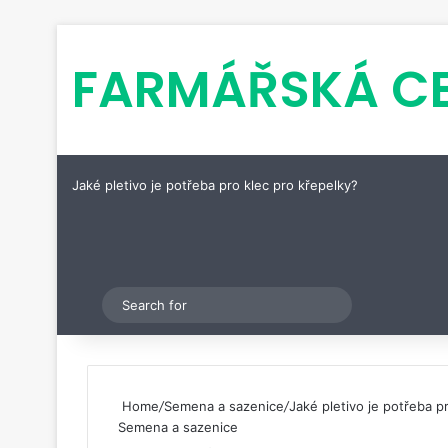
FARMÁŘSKÁ C
Jaké pletivo je potřeba pro klec pro křepelky?
Pinterest
Switch skin
Search
for
Home
/
Semena a sazenice
/
Jaké pletivo je potřeba p
Semena a sazenice