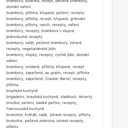
brambory, polévka, recept, pečené brambory,
domácí vaření
brambory, příloha, křupavé, pečení, recepty
brambory, příloha, recept, křupavé, grilování
brambory, přílohy, ranch, recepty, vaření
brambory, recepty, brambora v slupce,
jednoduché recepty
brambory, salát, pečené brambory, zdravé
recepty, vegetariánské jídlo
brambory, slupky, recepty, rychlé jídlo, domácí
vaření
brambory, snídaně, příloha, křupavé, recept
brambory, zapečené, au gratin, recept, příloha
brambory, zapečené, Cracker Barrel, recepty,
příloha
brazilská kuchyně
brigadeiro, brazilská kuchyně, sladkosti, dezerty
brioška, pečení, sladké pečivo, recepty,
francouzská kuchyně
brokolice, květák, salát, zdravé recepty, přílohy
brokolice, pečená zelenina, zdravé recepty,
přílohy