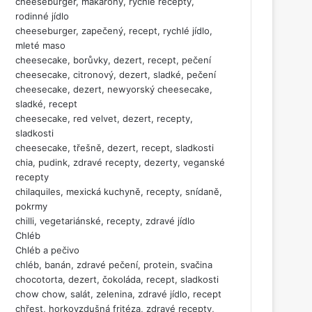
cheeseburger, makarony, rychlé recepty,
rodinné jídlo
cheeseburger, zapečený, recept, rychlé jídlo,
mleté maso
cheesecake, borůvky, dezert, recept, pečení
cheesecake, citronový, dezert, sladké, pečení
cheesecake, dezert, newyorský cheesecake,
sladké, recept
cheesecake, red velvet, dezert, recepty,
sladkosti
cheesecake, třešně, dezert, recept, sladkosti
chia, pudink, zdravé recepty, dezerty, veganské
recepty
chilaquiles, mexická kuchyně, recepty, snídaně,
pokrmy
chilli, vegetariánské, recepty, zdravé jídlo
Chléb
Chléb a pečivo
chléb, banán, zdravé pečení, protein, svačina
chocotorta, dezert, čokoláda, recept, sladkosti
chow chow, salát, zelenina, zdravé jídlo, recept
chřest, horkovzdušná fritéza, zdravé recepty,