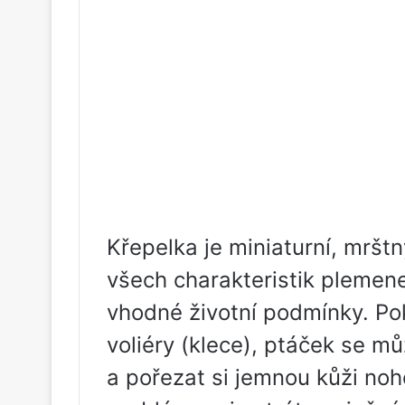
Křepelka je miniaturní, mrštn
všech charakteristik pleme
vhodné životní podmínky. Pok
voliéry (klece), ptáček se m
a pořezat si jemnou kůži no