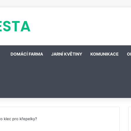
ESTA
DOMÁCÍ FARMA
JARNÍ KVĚTINY
KOMUNIKACE
O
ro klec pro křepelky?