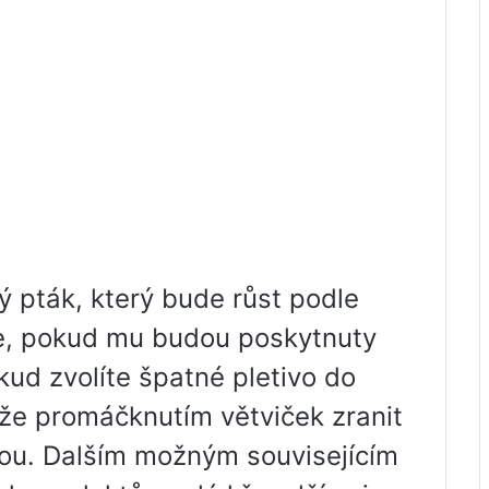
ý pták, který bude růst podle
ne, pokud mu budou poskytnuty
ud zvolíte špatné pletivo do
ůže promáčknutím větviček zranit
hou. Dalším možným souvisejícím