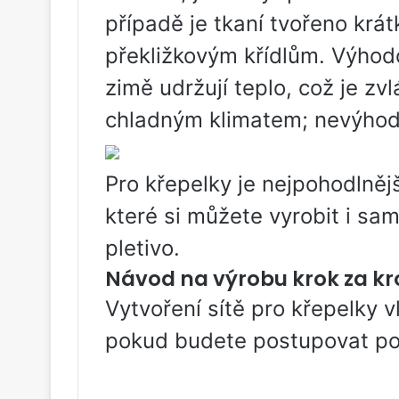
případě je tkaní tvořeno krá
překližkovým křídlům. Výhodo
zimě udržují teplo, což je zv
chladným klimatem; nevýhoda
Pro křepelky je nejpohodlnějš
které si můžete vyrobit i sa
pletivo.
Návod na výrobu krok za k
Vytvoření sítě pro křepelky 
pokud budete postupovat pod