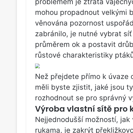
problémem je ztráta vaječnýc
mohou propadnout velkými bu
věnována pozornost uspořád
zabránilo, je nutné vybrat sí
průměrem ok a postavit drůb
růstové charakteristiky ptáků
Než přejdete přímo k úvaze o
měli byste zjistit, jaké jso
rozhodnout se pro správný vý
Výroba vlastní sítě pro 
Nejjednodušší možností, jak v
rukama, je zakrýt překližkov