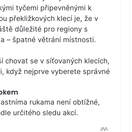
tkými tyčemi připevněnými k
u překližkových klecí je, že v
láště důležité pro regiony s
 – špatné větrání místnosti.
í chovat se v síťovaných klecích,
mi, když nejprve vyberete správné
rokem
vlastníma rukama není obtížné,
le určitého sledu akcí.