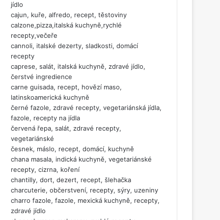
jídlo
cajun, kuře, alfredo, recept, těstoviny
calzone,pizza,italská kuchyně,rychlé
recepty,večeře
cannoli, italské dezerty, sladkosti, domácí
recepty
caprese, salát, italská kuchyně, zdravé jídlo,
čerstvé ingredience
carne guisada, recept, hovězí maso,
latinskoamerická kuchyně
černé fazole, zdravé recepty, vegetariánská jídla,
fazole, recepty na jídla
červená řepa, salát, zdravé recepty,
vegetariánské
česnek, máslo, recept, domácí, kuchyně
chana masala, indická kuchyně, vegetariánské
recepty, cizrna, koření
chantilly, dort, dezert, recept, šlehačka
charcuterie, občerstvení, recepty, sýry, uzeniny
charro fazole, fazole, mexická kuchyně, recepty,
zdravé jídlo