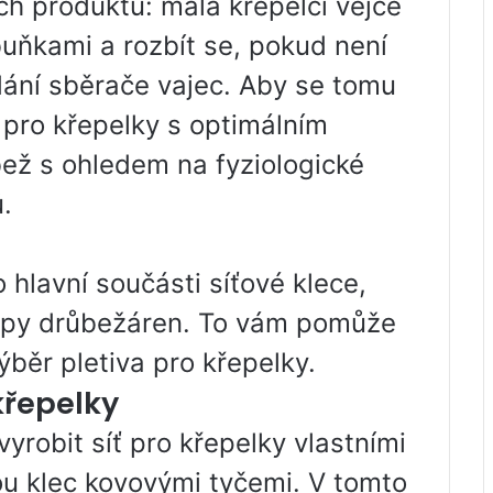
h produktů: malá křepelčí vejce
ňkami a rozbít se, pokud není
ání sběrače vajec. Aby se tomu
ť pro křepelky s optimálním
ež s ohledem na fyziologické
.
 hlavní součásti síťové klece,
u typy drůbežáren. To vám pomůže
běr pletiva pro křepelky.
křepelky
yrobit síť pro křepelky vlastními
ou klec kovovými tyčemi. V tomto