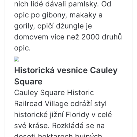
nich lidé dávali pamlsky. Od
opic po gibony, makaky a
gorily, opičí džungle je
domovem více než 2000 druhů
opic.
Historická vesnice Cauley
Square
Cauley Square Historic
Railroad Village odráží styl
historické jižní Floridy v celé
své kráse. Rozkládá se na
deseti hektarech bujných