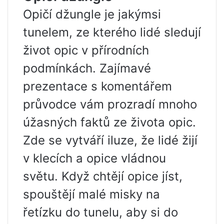
Opičí džungle je jakýmsi
tunelem, ze kterého lidé sledují
život opic v přírodních
podmínkách. Zajímavé
prezentace s komentářem
průvodce vám prozradí mnoho
úžasných faktů ze života opic.
Zde se vytváří iluze, že lidé žijí
v klecích a opice vládnou
světu. Když chtějí opice jíst,
spouštějí malé misky na
řetízku do tunelu, aby si do