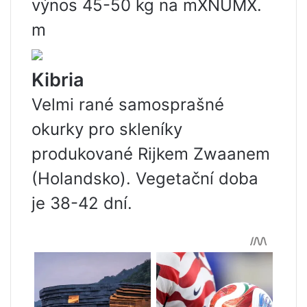
výnos 45-50 kg na mXNUMX.
m
Kibria
Velmi rané samosprašné
okurky pro skleníky
produkované Rijkem Zwaanem
(Holandsko). Vegetační doba
je 38-42 dní.