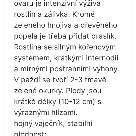
ovaru je intenzivní výživa
rostlin a zálivka. Kromě
zeleného hnojiva a dřevěného
popela je třeba přidat draslík.
Rostlina se silným kořenovým
systémem, krátkými internodii
a mírnými postranními výhony.
V paždí se tvoří 2-3 tmavě
zelené okurky. Plody jsou
krátké délky (10-12 cm) s
výraznými hlízami.
hojný vaječník, stabilní
plodnost;