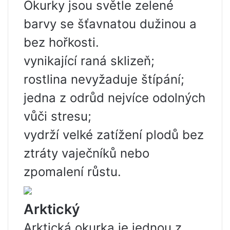
Okurky jsou světle zelené
barvy se šťavnatou dužinou a
bez hořkosti.
vynikající raná sklizeň;
rostlina nevyžaduje štípání;
jedna z odrůd nejvíce odolných
vůči stresu;
vydrží velké zatížení plodů bez
ztráty vaječníků nebo
zpomalení růstu.
Arktický
Arktická okurka je jednou z