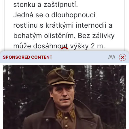
stonku a zaštípnutí.
Jedná se o dlouhopnoucí
rostlinu s krátkými internodii a
bohatým olistěním. Bez zálivky
může dosáhnout výšky 2 m.
Jsou to jasně zelené husté
SPONSORED CONTENT
hlíznaté plody o hmotnosti
110-120 g a délce 10-11 cm.
raná zralost a vysoký výnos;
odolnost vůči teplotním
výkyvům;
dobrá regenerace rostlin.