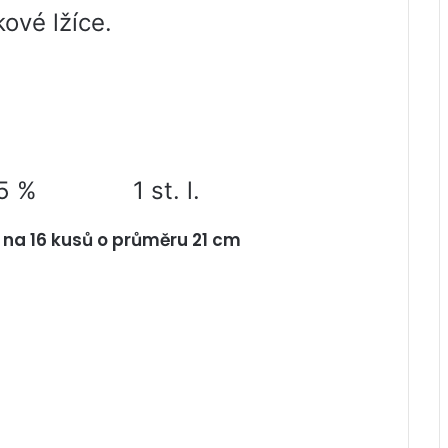
ové lžíce.
5 %
1 st. l.
 na 16 kusů o průměru 21 cm