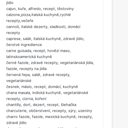
jídlo
cajun, kuře, alfredo, recept, těstoviny
calzone,pizza,italská kuchyně,rychlé
recepty,večeře
cannoli, italské dezerty, sladkosti, domácí
recepty
caprese, salát, italská kuchyně, zdravé jídlo,
čerstvé ingredience
carne guisada, recept, hovězí maso,
latinskoamerická kuchyně
černé fazole, zdravé recepty, vegetariánská jídla,
fazole, recepty na jídla
červená řepa, salát, zdravé recepty,
vegetariánské
česnek, máslo, recept, domácí, kuchyně
chana masala, indická kuchyně, vegetariánské
recepty, cizrna, koření
chantilly, dort, dezert, recept, šlehačka
charcuterie, občerstvení, recepty, sýry, uzeniny
charro fazole, fazole, mexická kuchyně, recepty,
zdravé jídlo