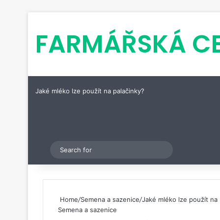
FARMÁŘSKÁ C
Jaké mléko lze použít na palačinky?
Pinterest
Switch skin
Search
for
Home
/
Semena a sazenice
/
Jaké mléko lze použít na 
Semena a sazenice