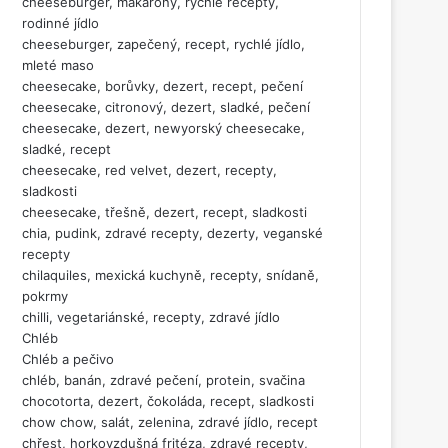
cheeseburger, makarony, rychlé recepty,
rodinné jídlo
cheeseburger, zapečený, recept, rychlé jídlo,
mleté maso
cheesecake, borůvky, dezert, recept, pečení
cheesecake, citronový, dezert, sladké, pečení
cheesecake, dezert, newyorský cheesecake,
sladké, recept
cheesecake, red velvet, dezert, recepty,
sladkosti
cheesecake, třešně, dezert, recept, sladkosti
chia, pudink, zdravé recepty, dezerty, veganské
recepty
chilaquiles, mexická kuchyně, recepty, snídaně,
pokrmy
chilli, vegetariánské, recepty, zdravé jídlo
Chléb
Chléb a pečivo
chléb, banán, zdravé pečení, protein, svačina
chocotorta, dezert, čokoláda, recept, sladkosti
chow chow, salát, zelenina, zdravé jídlo, recept
chřest, horkovzdušná fritéza, zdravé recepty,