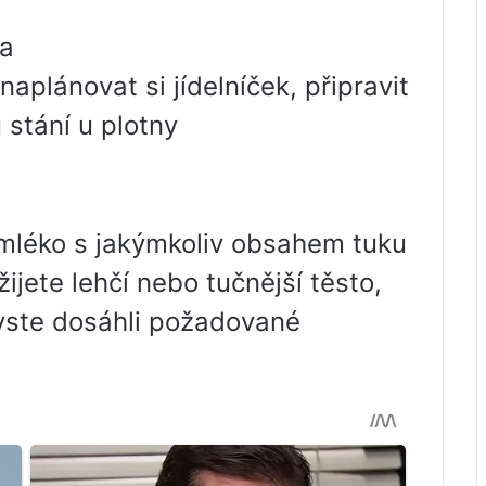
ma
plánovat si jídelníček, připravit
stání u plotny
mléko s jakýmkoliv obsahem tuku
ijete lehčí nebo tučnější těsto,
yste dosáhli požadované