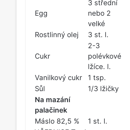
3 střední
Egg
nebo 2
velké
Rostlinný olej
3 st. l.
2-3
Cukr
polévkové
lžíce. l.
Vanilkový cukr
1 tsp.
Sůl
1/3 lžičky
Na mazání
palačinek
Máslo 82,5 %
1 st. l.