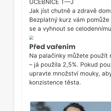
UČEBNICE T—J
Jak jíst chutně a zdravě do
Bezplatný kurz vám pomůže na
se a vyhnout se celodennímu 
Před vařením
Na palačinky můžete použít 
– já použila 2,5%. Pokud použ
upravte množství mouky, ab
konzistence těsta.