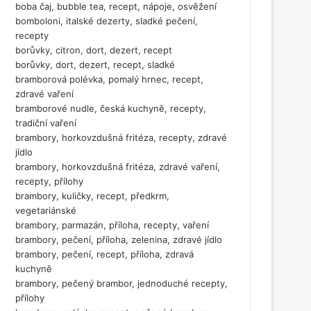
boba čaj, bubble tea, recept, nápoje, osvěžení
bomboloni, italské dezerty, sladké pečení,
recepty
borůvky, citron, dort, dezert, recept
borůvky, dort, dezert, recept, sladké
bramborová polévka, pomalý hrnec, recept,
zdravé vaření
bramborové nudle, česká kuchyně, recepty,
tradiční vaření
brambory, horkovzdušná fritéza, recepty, zdravé
jídlo
brambory, horkovzdušná fritéza, zdravé vaření,
recepty, přílohy
brambory, kuličky, recept, předkrm,
vegetariánské
brambory, parmazán, příloha, recepty, vaření
brambory, pečení, příloha, zelenina, zdravé jídlo
brambory, pečení, recept, příloha, zdravá
kuchyně
brambory, pečený brambor, jednoduché recepty,
přílohy