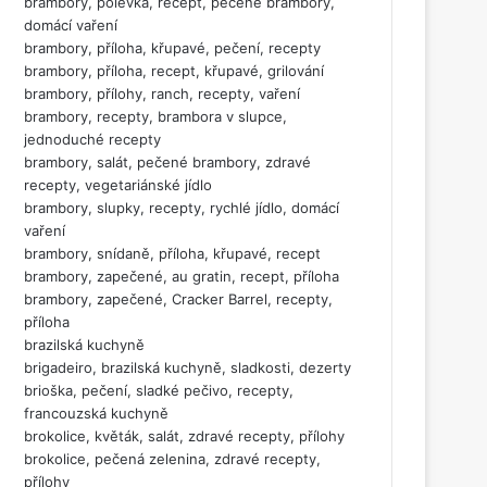
brambory, polévka, recept, pečené brambory,
domácí vaření
brambory, příloha, křupavé, pečení, recepty
brambory, příloha, recept, křupavé, grilování
brambory, přílohy, ranch, recepty, vaření
brambory, recepty, brambora v slupce,
jednoduché recepty
brambory, salát, pečené brambory, zdravé
recepty, vegetariánské jídlo
brambory, slupky, recepty, rychlé jídlo, domácí
vaření
brambory, snídaně, příloha, křupavé, recept
brambory, zapečené, au gratin, recept, příloha
brambory, zapečené, Cracker Barrel, recepty,
příloha
brazilská kuchyně
brigadeiro, brazilská kuchyně, sladkosti, dezerty
brioška, pečení, sladké pečivo, recepty,
francouzská kuchyně
brokolice, květák, salát, zdravé recepty, přílohy
brokolice, pečená zelenina, zdravé recepty,
přílohy