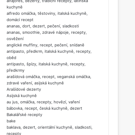
alfajores, dezerty, tradiční recepty, latinská
kuchyně
alfredo omáčka, těstoviny, italská kuchyně,
domácí recept
ananas, dort, dezert, pečení, sladkosti
ananas, smoothie, zdravé nápoje, recepty,
osvěžení
anglické muffiny, recept, pečení, snídaně
antipasto, předkrm, italská kuchyně, recepty,
oběd
antipasto, špízy, italská kuchyně, recepty,
předkrmy
arašídová omáčka, recept, veganská omáčka,
zdravé vaření, asijská kuchyně
Arašídové dezerty
Asijská kuchyně
au jus, omáčka, recepty, hovězí, vaření
bábovka, recept, česká kuchyně, dezert
Bakalářské recepty
bake
baklava, dezert, orientální kuchyně, sladkosti,
recepty