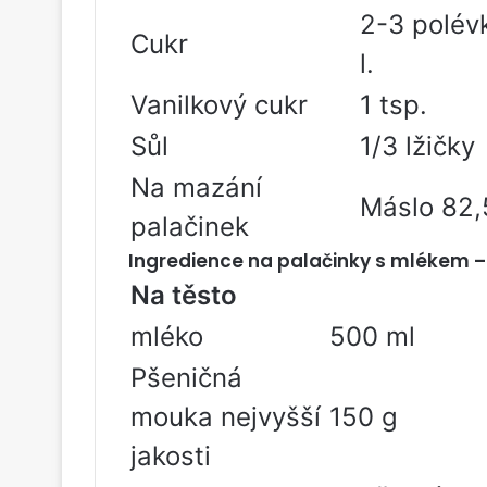
2-3 polévk
Cukr
l.
Vanilkový cukr
1 tsp.
Sůl
1/3 lžičky
Na mazání
Máslo 82,
palačinek
Ingredience na palačinky s mlékem –
Na těsto
mléko
500 ml
Pšeničná
mouka nejvyšší
150 g
jakosti