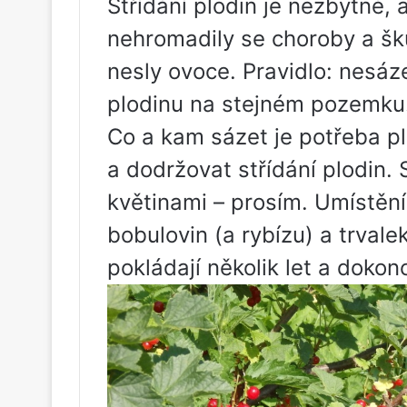
Střídání plodin je nezbytné,
nehromadily se choroby a šků
nesly ovoce. Pravidlo: nesáze
plodinu na stejném pozemku
Co a kam sázet je potřeba p
a dodržovat střídání plodin. 
květinami – prosím. Umístěn
bobulovin (a rybízu) a trval
pokládají několik let a dokonc