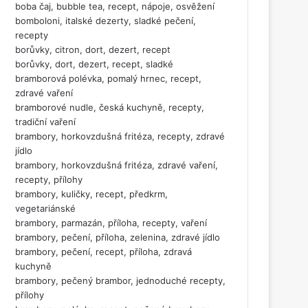
boba čaj, bubble tea, recept, nápoje, osvěžení
bomboloni, italské dezerty, sladké pečení,
recepty
borůvky, citron, dort, dezert, recept
borůvky, dort, dezert, recept, sladké
bramborová polévka, pomalý hrnec, recept,
zdravé vaření
bramborové nudle, česká kuchyně, recepty,
tradiční vaření
brambory, horkovzdušná fritéza, recepty, zdravé
jídlo
brambory, horkovzdušná fritéza, zdravé vaření,
recepty, přílohy
brambory, kuličky, recept, předkrm,
vegetariánské
brambory, parmazán, příloha, recepty, vaření
brambory, pečení, příloha, zelenina, zdravé jídlo
brambory, pečení, recept, příloha, zdravá
kuchyně
brambory, pečený brambor, jednoduché recepty,
přílohy