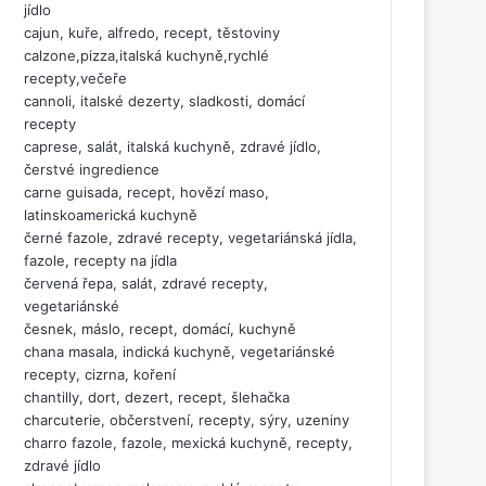
jídlo
cajun, kuře, alfredo, recept, těstoviny
calzone,pizza,italská kuchyně,rychlé
recepty,večeře
cannoli, italské dezerty, sladkosti, domácí
recepty
caprese, salát, italská kuchyně, zdravé jídlo,
čerstvé ingredience
carne guisada, recept, hovězí maso,
latinskoamerická kuchyně
černé fazole, zdravé recepty, vegetariánská jídla,
fazole, recepty na jídla
červená řepa, salát, zdravé recepty,
vegetariánské
česnek, máslo, recept, domácí, kuchyně
chana masala, indická kuchyně, vegetariánské
recepty, cizrna, koření
chantilly, dort, dezert, recept, šlehačka
charcuterie, občerstvení, recepty, sýry, uzeniny
charro fazole, fazole, mexická kuchyně, recepty,
zdravé jídlo