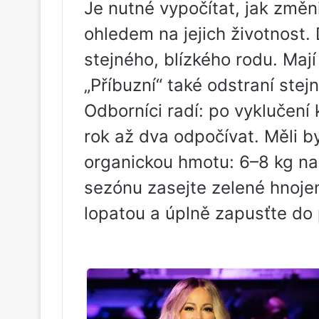
Je nutné vypočítat, jak změni
ohledem na jejich životnost. 
stejného, ​​blízkého rodu. Ma
„Příbuzní“ také odstraní ste
Odborníci radí: po vyklučení
rok až dva odpočívat. Měli b
organickou hmotu: 6–8 kg na m
sezónu zasejte zelené hnoje
lopatou a úplně zapusťte do