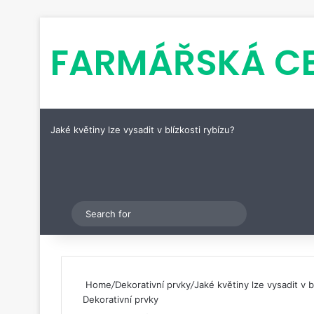
FARMÁŘSKÁ C
Jaké květiny lze vysadit v blízkosti rybízu?
Pinterest
Switch skin
Search
for
Home
/
Dekorativní prvky
/
Jaké květiny lze vysadit v b
Dekorativní prvky