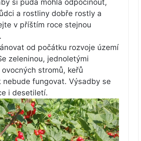
 aby si půda mohla odpočinout,
dci a rostliny dobře rostly a
jte v příštím roce stejnou
.
lánovat od počátku rozvoje území
Se zeleninou, jednoletými
í ovocných stromů, keřů
ek nebude fungovat. Výsadby se
e i desetiletí.