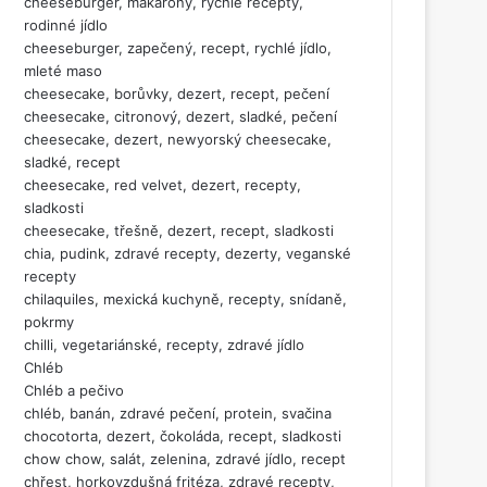
cheeseburger, makarony, rychlé recepty,
rodinné jídlo
cheeseburger, zapečený, recept, rychlé jídlo,
mleté maso
cheesecake, borůvky, dezert, recept, pečení
cheesecake, citronový, dezert, sladké, pečení
cheesecake, dezert, newyorský cheesecake,
sladké, recept
cheesecake, red velvet, dezert, recepty,
sladkosti
cheesecake, třešně, dezert, recept, sladkosti
chia, pudink, zdravé recepty, dezerty, veganské
recepty
chilaquiles, mexická kuchyně, recepty, snídaně,
pokrmy
chilli, vegetariánské, recepty, zdravé jídlo
Chléb
Chléb a pečivo
chléb, banán, zdravé pečení, protein, svačina
chocotorta, dezert, čokoláda, recept, sladkosti
chow chow, salát, zelenina, zdravé jídlo, recept
chřest, horkovzdušná fritéza, zdravé recepty,