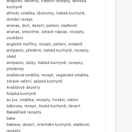
alfajores, dezerty, tradiční recepty, latinská
kuchyně
alfredo omáčka, těstoviny, italská kuchyně,
domácí recept
ananas, dort, dezert, pečení, sladkosti
ananas, smoothie, zdravé nápoje, recepty,
osvěžení
anglické muffiny, recept, pečení, snídaně
antipasto, předkrm, italská kuchyně, recepty,
oběd
antipasto, špízy, italská kuchyně, recepty,
předkrmy
arašídová omáčka, recept, veganská omáčka,
zdravé vaření, asijská kuchyně
Arašídové dezerty
Asijská kuchyně
au jus, omáčka, recepty, hovězí, vaření
bábovka, recept, česká kuchyně, dezert
Bakalářské recepty
bake
baklava, dezert, orientální kuchyně, sladkosti,
recepty