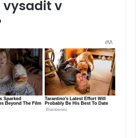
 vysadit v
?