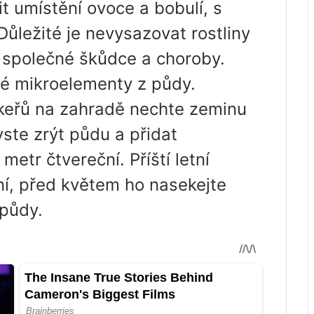
t umístění ovoce a bobulí, s
Důležité je nevysazovat rostliny
jí společné škůdce a choroby.
jné mikroelementy z půdy.
 keřů na zahradě nechte zeminu
yste zrýt půdu a přidat
etr čtvereční. Příští letní
ní, před květem ho nasekejte
 půdy.