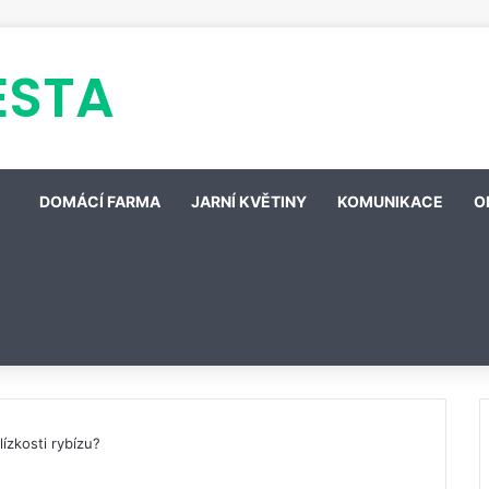
ESTA
DOMÁCÍ FARMA
JARNÍ KVĚTINY
KOMUNIKACE
O
lízkosti rybízu?