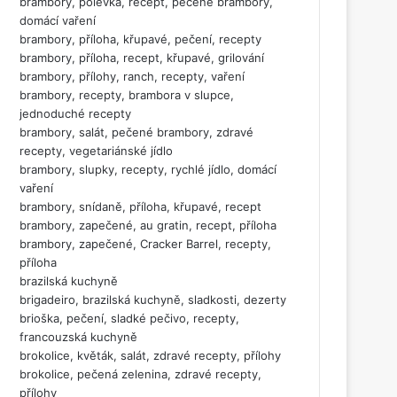
brambory, polévka, recept, pečené brambory,
domácí vaření
brambory, příloha, křupavé, pečení, recepty
brambory, příloha, recept, křupavé, grilování
brambory, přílohy, ranch, recepty, vaření
brambory, recepty, brambora v slupce,
jednoduché recepty
brambory, salát, pečené brambory, zdravé
recepty, vegetariánské jídlo
brambory, slupky, recepty, rychlé jídlo, domácí
vaření
brambory, snídaně, příloha, křupavé, recept
brambory, zapečené, au gratin, recept, příloha
brambory, zapečené, Cracker Barrel, recepty,
příloha
brazilská kuchyně
brigadeiro, brazilská kuchyně, sladkosti, dezerty
brioška, pečení, sladké pečivo, recepty,
francouzská kuchyně
brokolice, květák, salát, zdravé recepty, přílohy
brokolice, pečená zelenina, zdravé recepty,
přílohy