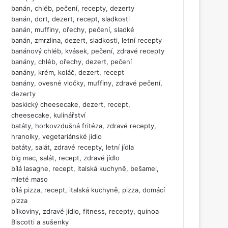
banán, chléb, pečení, recepty, dezerty
banán, dort, dezert, recept, sladkosti
banán, muffiny, ořechy, pečení, sladké
banán, zmrzlina, dezert, sladkosti, letní recepty
banánový chléb, kvásek, pečení, zdravé recepty
banány, chléb, ořechy, dezert, pečení
banány, krém, koláč, dezert, recept
banány, ovesné vločky, muffiny, zdravé pečení,
dezerty
baskický cheesecake, dezert, recept,
cheesecake, kulinářství
batáty, horkovzdušná fritéza, zdravé recepty,
hranolky, vegetariánské jídlo
batáty, salát, zdravé recepty, letní jídla
big mac, salát, recept, zdravé jídlo
bílá lasagne, recept, italská kuchyně, bešamel,
mleté maso
bílá pizza, recept, italská kuchyně, pizza, domácí
pizza
bílkoviny, zdravé jídlo, fitness, recepty, quinoa
Biscotti a sušenky