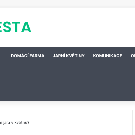
ESTA
DOMÁCÍ FARMA
JARNÍ KVĚTINY
KOMUNIKACE
O
 jara v květnu?