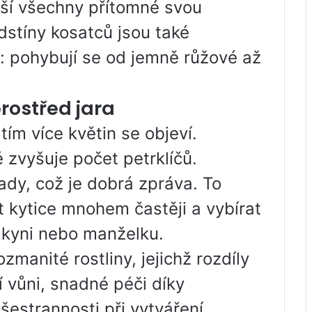
ěší všechny přítomné svou
dstíny kosatců jsou také
: pohybují se od jemně růžové až
rostřed jara
tím více květin se objeví.
 zvyšuje počet petrklíčů.
lady, což je dobrá zpráva. To
kytice mnohem častěji a vybírat
elkyni nebo manželku.
manité rostliny, jejichž rozdíly
cí vůni, snadné péči díky
všestrannosti při vytváření