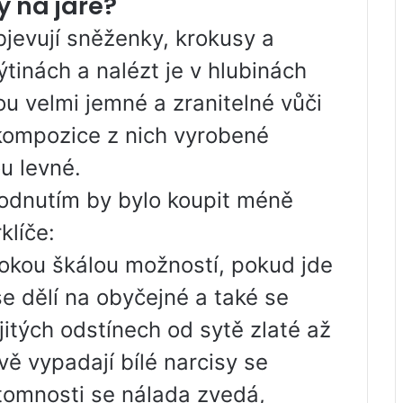
y na jaře?
objevují sněženky, krokusy a
tinách a nalézt je v hlubinách
sou velmi jemné a zranitelné vůči
ompozice z nich vyrobené
u levné.
odnutím by bylo koupit méně
klíče:
rokou škálou možností, pokud jde
 se dělí na obyčejné a také se
itých odstínech od sytě zlaté až
ě vypadají bílé narcisy se
ítomnosti se nálada zvedá,