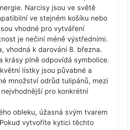
nergie. Narcisy jsou ve světě
mpatibilní ve stejném košíku nebo
jsou vhodné pro vytváření
nost je nečiní méně výstředními.
a, vhodná k darování 8. března.
a krásy plně odpovídá symbolice.
květní lístky jsou půvabné a
čné množství odrůd tulipánů, mezi
 nejvhodnější pro konkrétní
kého obleku, úžasná svým tvarem
Pokud vytvoříte kytici těchto