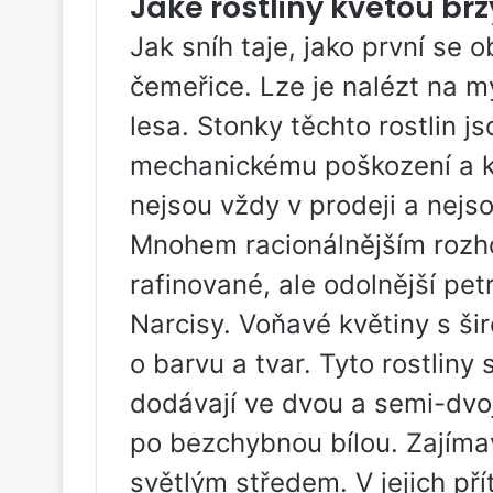
Jaké rostliny kvetou brz
Jak sníh taje, jako první se 
čemeřice. Lze je nalézt na mý
lesa. Stonky těchto rostlin j
mechanickému poškození a k
nejsou vždy v prodeji a nejso
Mnohem racionálnějším rozh
rafinované, ale odolnější petr
Narcisy. Voňavé květiny s ši
o barvu a tvar. Tyto rostliny
dodávají ve dvou a semi-dvoj
po bezchybnou bílou. Zajímav
světlým středem. V jejich př