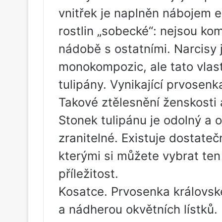
vnitřek je naplněn nábojem e
rostlin „sobecké“: nejsou ko
nádobě s ostatními. Narcisy 
monokompozic, ale tato vlast
tulipány. Vynikající prvosenk
Takové ztělesnění ženskosti 
Stonek tulipánu je odolný a o
zranitelné. Existuje dostate
kterými si můžete vybrat ten
příležitost.
Kosatce. Prvosenka královs
a nádherou okvětních lístků. 