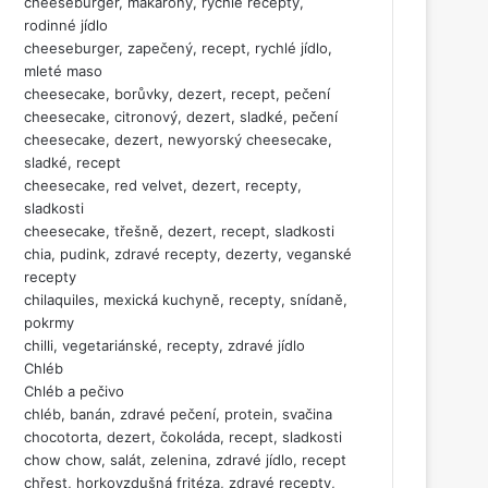
cheeseburger, makarony, rychlé recepty,
rodinné jídlo
cheeseburger, zapečený, recept, rychlé jídlo,
mleté maso
cheesecake, borůvky, dezert, recept, pečení
cheesecake, citronový, dezert, sladké, pečení
cheesecake, dezert, newyorský cheesecake,
sladké, recept
cheesecake, red velvet, dezert, recepty,
sladkosti
cheesecake, třešně, dezert, recept, sladkosti
chia, pudink, zdravé recepty, dezerty, veganské
recepty
chilaquiles, mexická kuchyně, recepty, snídaně,
pokrmy
chilli, vegetariánské, recepty, zdravé jídlo
Chléb
Chléb a pečivo
chléb, banán, zdravé pečení, protein, svačina
chocotorta, dezert, čokoláda, recept, sladkosti
chow chow, salát, zelenina, zdravé jídlo, recept
chřest, horkovzdušná fritéza, zdravé recepty,