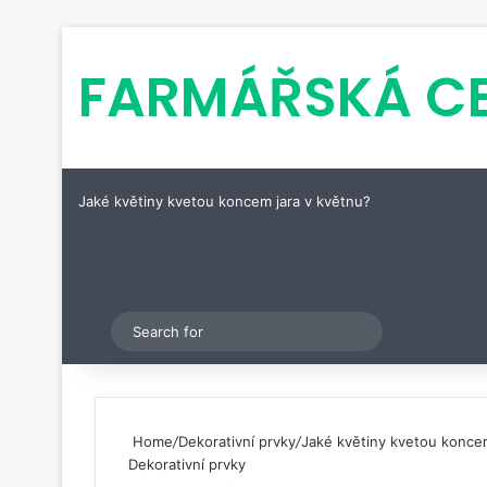
FARMÁŘSKÁ C
Jaké květiny kvetou koncem jara v květnu?
Pinterest
Switch skin
Search
for
Home
/
Dekorativní prvky
/
Jaké květiny kvetou koncem
Dekorativní prvky