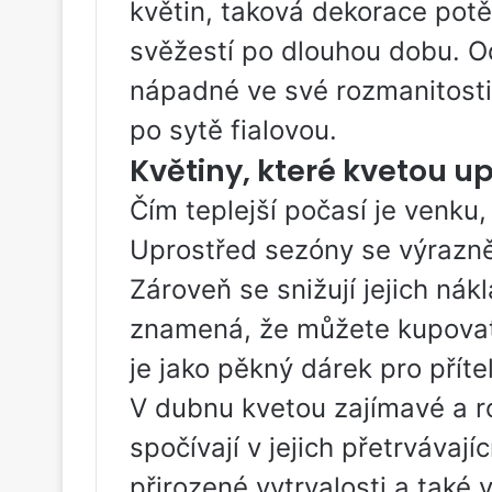
květin, taková dekorace pot
svěžestí po dlouhou dobu. O
nápadné ve své rozmanitosti
po sytě fialovou.
Květiny, které kvetou up
Čím teplejší počasí je venku, 
Uprostřed sezóny se výrazně
Zároveň se snižují jejich nák
znamená, že můžete kupovat 
je jako pěkný dárek pro přít
V dubnu kvetou zajímavé a roz
spočívají v jejich přetrvávají
přirozené vytrvalosti a také 