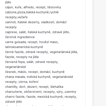
jídlo
cajun, kuře, alfredo, recept, těstoviny
calzone,pizza,italská kuchyně,rychlé
recepty,večeře
cannoli, italské dezerty, sladkosti, domácí
recepty
caprese, salát, italská kuchyně, zdravé jídlo,
čerstvé ingredience
carne guisada, recept, hovězí maso,
latinskoamerická kuchyně
černé fazole, zdravé recepty, vegetariánská jídla,
fazole, recepty na jídla
červená řepa, salát, zdravé recepty,
vegetariánské
česnek, máslo, recept, domácí, kuchyně
chana masala, indická kuchyně, vegetariánské
recepty, cizrna, koření
chantilly, dort, dezert, recept, šlehačka
charcuterie, občerstvení, recepty, sýry, uzeniny
charro fazole, fazole, mexická kuchyně, recepty,
zdravé jídlo