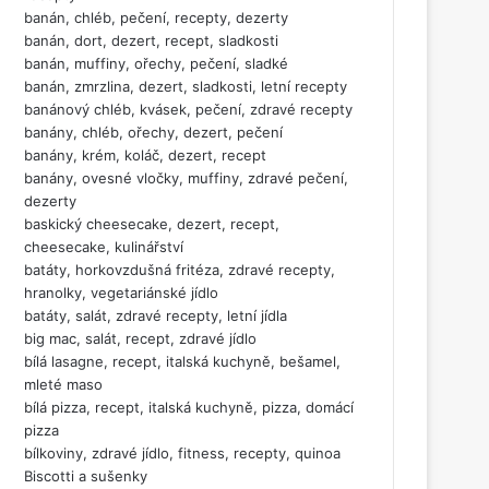
banán, chléb, pečení, recepty, dezerty
banán, dort, dezert, recept, sladkosti
banán, muffiny, ořechy, pečení, sladké
banán, zmrzlina, dezert, sladkosti, letní recepty
banánový chléb, kvásek, pečení, zdravé recepty
banány, chléb, ořechy, dezert, pečení
banány, krém, koláč, dezert, recept
banány, ovesné vločky, muffiny, zdravé pečení,
dezerty
baskický cheesecake, dezert, recept,
cheesecake, kulinářství
batáty, horkovzdušná fritéza, zdravé recepty,
hranolky, vegetariánské jídlo
batáty, salát, zdravé recepty, letní jídla
big mac, salát, recept, zdravé jídlo
bílá lasagne, recept, italská kuchyně, bešamel,
mleté maso
bílá pizza, recept, italská kuchyně, pizza, domácí
pizza
bílkoviny, zdravé jídlo, fitness, recepty, quinoa
Biscotti a sušenky