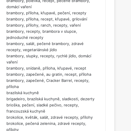
brambory, polévka, recept, pečené brambory,
domácí vaření
brambory, příloha, křupavé, pečení, recepty
brambory, příloha, recept, křupavé, grilování
brambory, přílohy, ranch, recepty, vaření
brambory, recepty, brambora v slupce,
jednoduché recepty
brambory, salát, pečené brambory, zdravé
recepty, vegetariánské jídlo
brambory, slupky, recepty, rychlé jídlo, domácí
vaření
brambory, snídaně, příloha, křupavé, recept
brambory, zapečené, au gratin, recept, příloha
brambory, zapečené, Cracker Barrel, recepty,
příloha
brazilská kuchyně
brigadeiro, brazilská kuchyně, sladkosti, dezerty
brioška, pečení, sladké pečivo, recepty,
francouzská kuchyně
brokolice, květák, salát, zdravé recepty, přílohy
brokolice, pečená zelenina, zdravé recepty,
přílohy