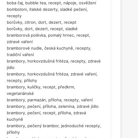
boba čaj, bubble tea, recept, nápoje, osvěžení
bomboloni, italské dezerty, sladké pečení,
recepty
borůvky, citron, dort, dezert, recept
borůvky, dort, dezert, recept, sladké
bramborová polévka, pomalý hrnec, recept,
zdravé vaření
bramborové nudle, česká kuchyně, recepty,
tradiční vaření
brambory, horkovzdušná fritéza, recepty, zdravé
jídlo
brambory, horkovzdušná fritéza, zdravé vaření,
recepty, přílohy
brambory, kuličky, recept, předkrm,
vegetariánské
brambory, parmazán, příloha, recepty, vaření
brambory, pečení, příloha, zelenina, zdravé jídlo
brambory, pečení, recept, příloha, zdravá
kuchyně
brambory, pečený brambor, jednoduché recepty,
přílohy