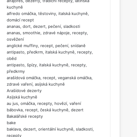
alfajores, dezerty, tradiční recepty, latinská
kuchyně
alfredo omáčka, těstoviny, italská kuchyně,
domácí recept
ananas, dort, dezert, pečení, sladkosti
ananas, smoothie, zdravé nápoje, recepty,
osvěžení
anglické muffiny, recept, pečení, snídaně
antipasto, předkrm, italská kuchyně, recepty,
oběd
antipasto, špízy, italská kuchyně, recepty,
předkrmy
arašídová omáčka, recept, veganská omáčka,
zdravé vaření, asijská kuchyně
Arašídové dezerty
Asijská kuchyně
au jus, omáčka, recepty, hovězí, vaření
bábovka, recept, česká kuchyně, dezert
Bakalářské recepty
bake
baklava, dezert, orientální kuchyně, sladkosti,
recepty