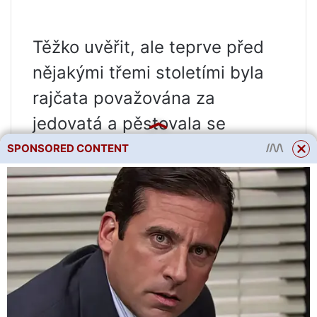
Těžko uvěřit, ale teprve před
nějakými třemi stoletími byla
rajčata považována za
jedovatá a pěstovala se
výhradně pro dekorativní účely
SPONSORED CONTENT
nejen u nás, ale i ve zdánlivě
osvícené Evropě. Ale když se
nad tím zamyslíte, není se
čemu divit – patří do čeledi
hluchavkovitých, jejíž zástupci
dokážou lidskému zdraví