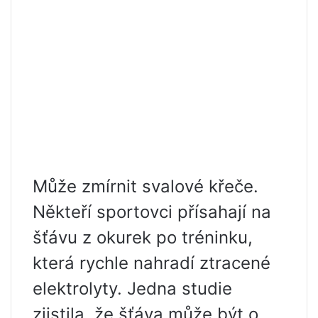
Může zmírnit svalové křeče.
Někteří sportovci přísahají na
šťávu z okurek po tréninku,
která rychle nahradí ztracené
elektrolyty. Jedna studie
zjistila, že šťáva může být o