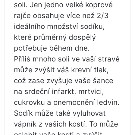
soli. Jen jedno velké koprové
rajče obsahuje více než 2/3
ideálního množství sodíku,
které průměrný dospělý
potřebuje během dne.
Příliš mnoho soli ve vaší stravě
může zvýšit váš krevní tlak,
což zase zvyšuje vaše šance
na srdeční infarkt, mrtvici,
cukrovku a onemocnění ledvin.
Sodík může také vyluhovat
vápník z vašich kostí. To může
oslabit vaše kosti a zvýšit