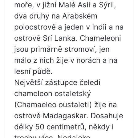
moře, v jižní Malé Asii a Sýrii,
dva druhy na Arabském
poloostrově a jeden v Indii a na
ostrově Srí Lanka. Chameleoni
jsou primárně stromoví, jen
málo z nich žije v norách a na
lesní půdě.
Největší zástupce čeledi
chameleon ostaletský
(Chamaeleo oustaleti) žije na
ostrově Madagaskar. Dosahuje
délky 50 centimetrů, někdy i
trochu více. Nedaleko