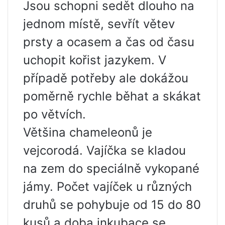
Jsou schopni sedět dlouho na
jednom místě, sevřít větev
prsty a ocasem a čas od času
uchopit kořist jazykem. V
případě potřeby ale dokážou
poměrně rychle běhat a skákat
po větvích.
Většina chameleonů je
vejcorodá. Vajíčka se kladou
na zem do speciálně vykopané
jámy. Počet vajíček u různých
druhů se pohybuje od 15 do 80
kusů a doba inkubace se