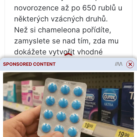
novorozence až po 650 rublů u
některých vzácných druhů.
Než si chameleona pořídíte,
zamyslete se nad tím, zda mu
dokážete vytvořit vhodné
podmínky. Je lepší koupit
SPONSORED CONTENT
uměle chované zvíře.
Nekupujte vyhublá nebo
nemocná zvířata, zpravidla je
nelze vyléčit.
Vhodnější je získat zkušenosti
na „jednoduchých“ druzích,