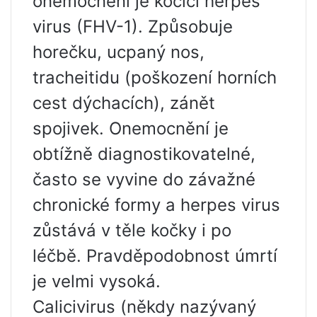
onemocnění je kočičí herpes
virus (FHV-1). Způsobuje
horečku, ucpaný nos,
tracheitidu (poškození horních
cest dýchacích), zánět
spojivek. Onemocnění je
obtížně diagnostikovatelné,
často se vyvine do závažné
chronické formy a herpes virus
zůstává v těle kočky i po
léčbě. Pravděpodobnost úmrtí
je velmi vysoká.
Calicivirus (někdy nazývaný