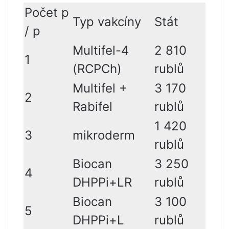
Počet p
Typ vakcíny
Stát
/ p
Multifel-4
2 810
1
(RCPCh)
rublů
Multifel +
3 170
2
Rabifel
rublů
1 420
3
mikroderm
rublů
Biocan
3 250
4
DHPPi+LR
rublů
Biocan
3 100
5
DHPPi+L
rublů