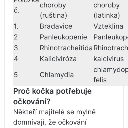
choroby
choroby
č.
(ruština)
(latinka)
1.
Bradavice
Vzteklina
2
Panleukopenie
Panleukop
3
Rhinotracheitida
Rhinotrach
4
Kaliciviróza
kalcivirus
chlamydop
5
Chlamydia
felis
Proč kočka potřebuje
očkování?
Někteří majitelé se mylně
domnívají, že očkování