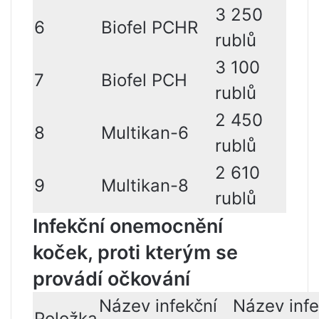
3 250
6
Biofel PCHR
rublů
3 100
7
Biofel PCH
rublů
2 450
8
Multikan-6
rublů
2 610
9
Multikan-8
rublů
Infekční onemocnění
koček, proti kterým se
provádí očkování
Název infekční
Název infe
Položka