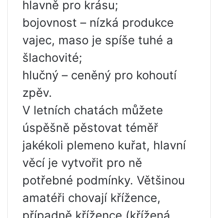
hlavně pro krásu;
bojovnost – nízká produkce
vajec, maso je spíše tuhé a
šlachovité;
hlučný – ceněný pro kohoutí
zpěv.
V letních chatách můžete
úspěšně pěstovat téměř
jakékoli plemeno kuřat, hlavní
věcí je vytvořit pro ně
potřebné podmínky. Většinou
amatéři chovají křížence,
případně křížence (křížená