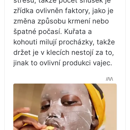
stresu, takže počet snůšek je
zřídka ovlivněn faktory, jako je
změna způsobu krmení nebo
špatné počasí. Kuřata a
kohouti milují procházky, takže
držet je v klecích nestojí za to,
jinak to ovlivní produkci vajec.