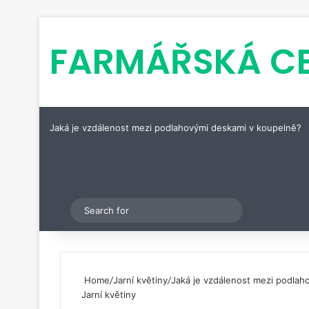
FARMÁŘSKÁ C
Jaká je vzdálenost mezi podlahovými deskami v koupelně?
Pinterest
Switch skin
Search
for
Home
/
Jarní květiny
/
Jaká je vzdálenost mezi podlah
Jarní květiny