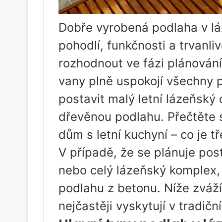
Dobře vyrobená podlaha v l
pohodlí, funkčnosti a trvanliv
rozhodnout ve fázi plánování
vany plně uspokojí všechny 
postavit malý letní lázeňský 
dřevěnou podlahu. Přečtěte s
dům s letní kuchyní – co je tř
V případě, že se plánuje post
nebo celý lázeňský komplex,
podlahu z betonu. Níže zváží
nejčastěji vyskytují v tradičn