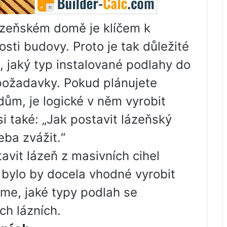
ázeňském domě je klíčem k
osti budovy. Proto je tak důležité
, jaký typ instalované podlahy do
požadavky. Pokud plánujete
dům, je logické v něm vyrobit
i také: „Jak postavit lázeňský
eba zvážit.“
avit lázeň z masivních cihel
 bylo by docela vhodné vyrobit
me, jaké typy podlah se
ích lázních.