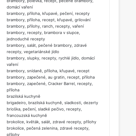
brambory, polévka, recept, pečené brambory,
domácí vaření
brambory, příloha, křupavé, pečení, recepty
brambory, příloha, recept, křupavé, grilování
brambory, přílohy, ranch, recepty, vaření
brambory, recepty, brambora v slupce,
jednoduché recepty
brambory, salát, pečené brambory, zdravé
recepty, vegetariánské jídlo
brambory, slupky, recepty, rychlé jídlo, domácí
vaření
brambory, snídaně, příloha, křupavé, recept
brambory, zapečené, au gratin, recept, příloha
brambory, zapečené, Cracker Barrel, recepty,
příloha
brazilská kuchyně
brigadeiro, brazilská kuchyně, sladkosti, dezerty
brioška, pečení, sladké pečivo, recepty,
francouzská kuchyně
brokolice, květák, salát, zdravé recepty, přílohy
brokolice, pečená zelenina, zdravé recepty,
přílohy