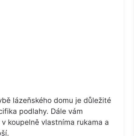
avbě lázeňského domu je důležité
cifika podlahy. Dále vám
u v koupelně vlastníma rukama a
ší.