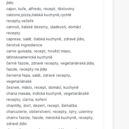
jídlo
cajun, kuře, alfredo, recept, těstoviny
calzone,pizza,italská kuchyně,rychlé
recepty,večeře
cannoli, italské dezerty, sladkosti, domácí
recepty
caprese, salát, italská kuchyně, zdravé jídlo,
čerstvé ingredience
carne guisada, recept, hovězí maso,
latinskoamerická kuchyně
černé fazole, zdravé recepty, vegetariánská jídla,
fazole, recepty na jídla
červená řepa, salát, zdravé recepty,
vegetariánské
česnek, máslo, recept, domácí, kuchyně
chana masala, indická kuchyně, vegetariánské
recepty, cizrna, koření
chantilly, dort, dezert, recept, šlehačka
charcuterie, občerstvení, recepty, sýry, uzeniny
charro fazole, fazole, mexická kuchyně, recepty,
zdravé jídlo