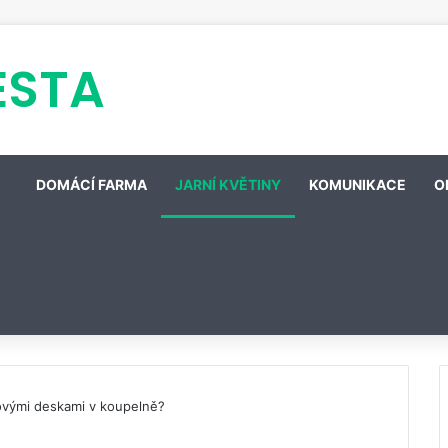
ESTA
DOMÁCÍ FARMA
JARNÍ KVĚTINY
KOMUNIKACE
O
ovými deskami v koupelně?