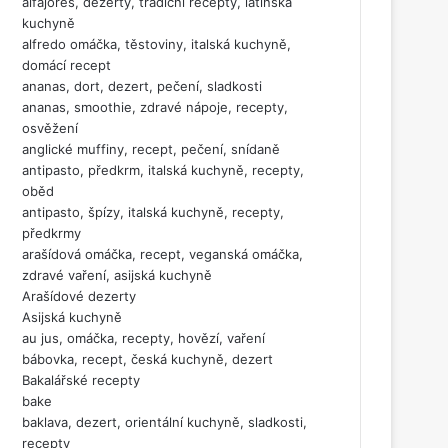
alfajores, dezerty, tradiční recepty, latinská
kuchyně
alfredo omáčka, těstoviny, italská kuchyně,
domácí recept
ananas, dort, dezert, pečení, sladkosti
ananas, smoothie, zdravé nápoje, recepty,
osvěžení
anglické muffiny, recept, pečení, snídaně
antipasto, předkrm, italská kuchyně, recepty,
oběd
antipasto, špízy, italská kuchyně, recepty,
předkrmy
arašídová omáčka, recept, veganská omáčka,
zdravé vaření, asijská kuchyně
Arašídové dezerty
Asijská kuchyně
au jus, omáčka, recepty, hovězí, vaření
bábovka, recept, česká kuchyně, dezert
Bakalářské recepty
bake
baklava, dezert, orientální kuchyně, sladkosti,
recepty