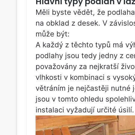
Hlavní typy podlah v lá
Měli byste vědět, že podlah
na obklad z desek. V závislo
může být:
A každý z těchto typů má vý
podlahy jsou tedy jedny z ce
považovány za nejkratší živo
vlhkosti v kombinaci s vyso
větráním je nejčastěji nutné
jsou v tomto ohledu spolehlivě
instalaci vyžadují určité úsilí.