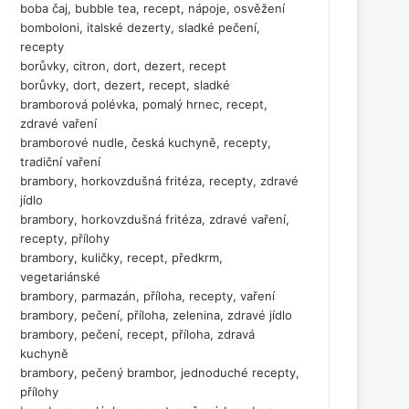
boba čaj, bubble tea, recept, nápoje, osvěžení
bomboloni, italské dezerty, sladké pečení,
recepty
borůvky, citron, dort, dezert, recept
borůvky, dort, dezert, recept, sladké
bramborová polévka, pomalý hrnec, recept,
zdravé vaření
bramborové nudle, česká kuchyně, recepty,
tradiční vaření
brambory, horkovzdušná fritéza, recepty, zdravé
jídlo
brambory, horkovzdušná fritéza, zdravé vaření,
recepty, přílohy
brambory, kuličky, recept, předkrm,
vegetariánské
brambory, parmazán, příloha, recepty, vaření
brambory, pečení, příloha, zelenina, zdravé jídlo
brambory, pečení, recept, příloha, zdravá
kuchyně
brambory, pečený brambor, jednoduché recepty,
přílohy