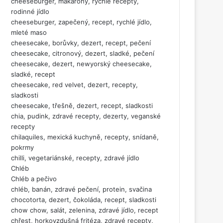
cheeseburger, makarony, rychlé recepty,
rodinné jídlo
cheeseburger, zapečený, recept, rychlé jídlo,
mleté maso
cheesecake, borůvky, dezert, recept, pečení
cheesecake, citronový, dezert, sladké, pečení
cheesecake, dezert, newyorský cheesecake,
sladké, recept
cheesecake, red velvet, dezert, recepty,
sladkosti
cheesecake, třešně, dezert, recept, sladkosti
chia, pudink, zdravé recepty, dezerty, veganské
recepty
chilaquiles, mexická kuchyně, recepty, snídaně,
pokrmy
chilli, vegetariánské, recepty, zdravé jídlo
Chléb
Chléb a pečivo
chléb, banán, zdravé pečení, protein, svačina
chocotorta, dezert, čokoláda, recept, sladkosti
chow chow, salát, zelenina, zdravé jídlo, recept
chřest, horkovzdušná fritéza, zdravé recepty,