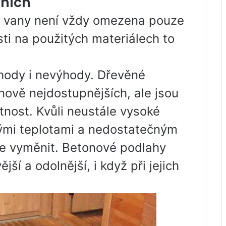
zních
a vany není vždy omezena pouze
sti na použitých materiálech to
hody i nevýhody. Dřevěné
nově nejdostupnějších, ale jsou
tnost. Kvůli neustále vysoké
kými teplotami a nedostatečným
 je vyměnit. Betonové podlahy
jší a odolnější, i když při jejich