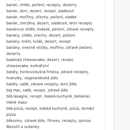
banán, chléb, pečení, recepty, dezerty
banán, dort, dezert, recept, sladkosti
banán, muffiny, ořechy, pečení, sladké
banán, zmrzlina, dezert, sladkosti, letní recepty
banánový chléb, kvásek, pečení, zdravé recepty
banány, chléb, ořechy, dezert, pečení
banány, krém, koláč, dezert, recept
banány, ovesné vločky, muffiny, zdravé pečení,
dezerty
baskický cheesecake, dezert, recept,
cheesecake, kulinářství
batáty, horkovzdušná fritéza, zdravé recepty,
hranolky, vegetariánské jídlo
batáty, salát, zdravé recepty, letní jídla
big mac, salát, recept, zdravé jídlo
bílá lasagne, recept, italská kuchyně, bešamel,
mleté maso
bílá pizza, recept, italská kuchyně, pizza, domácí
pizza
bílkoviny, zdravé jídlo, fitness, recepty, quinoa
Biscotti a sušenky