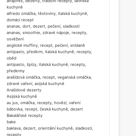
alfajores, dezerty, tradiční recepty, latinská
kuchyně
alfredo omáčka, těstoviny, italská kuchyně,
domácí recept
ananas, dort, dezert, pečení, sladkosti
ananas, smoothie, zdravé nápoje, recepty,
osvěžení
anglické muffiny, recept, pečení, snídaně
antipasto, předkrm, italská kuchyně, recepty,
oběd
antipasto, špízy, italská kuchyně, recepty,
předkrmy
arašídová omáčka, recept, veganská omáčka,
zdravé vaření, asijská kuchyně
Arašídové dezerty
Asijská kuchyně
au jus, omáčka, recepty, hovězí, vaření
bábovka, recept, česká kuchyně, dezert
Bakalářské recepty
bake
baklava, dezert, orientální kuchyně, sladkosti,
recepty