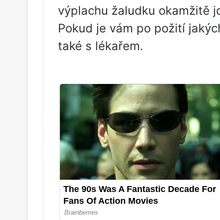
výplachu žaludku okamžitě j
Pokud je vám po požití jakýc
také s lékařem.