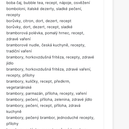
boba čaj, bubble tea, recept, nápoje, osvěžení
bomboloni, italské dezerty, sladké pečení,
recepty
borůvky, citron, dort, dezert, recept
borůvky, dort, dezert, recept, sladké
bramborová polévka, pomalý hrnec, recept,
zdravé vaření
bramborové nudle, česká kuchyně, recepty,
tradiční vaření
brambory, horkovzdušná fritéza, recepty, zdravé
jídlo
brambory, horkovzdušná fritéza, zdravé vaření,
recepty, přílohy
brambory, kuličky, recept, předkrm,
vegetariánské
brambory, parmazán, příloha, recepty, vaření
brambory, pečení, příloha, zelenina, zdravé jídlo
brambory, pečení, recept, příloha, zdravá
kuchyně
brambory, pečený brambor, jednoduché recepty,
přílohy