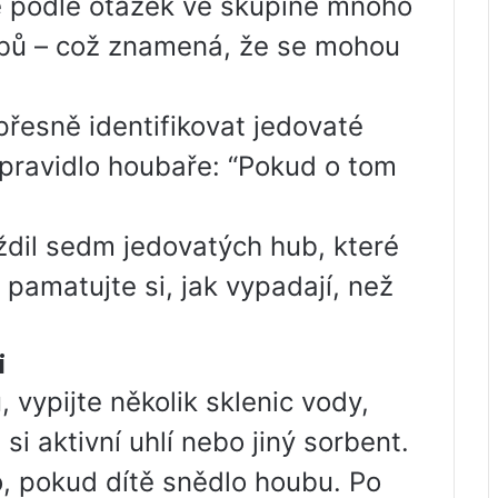
ě podle otázek ve skupině mnoho
hřibů – což znamená, že se mohou
přesně identifikovat jedovaté
 pravidlo houbaře: “Pokud o tom
dil sedm jedovatých hub, které
 pamatujte si, jak vypadají, než
i
 vypijte několik sklenic vody,
si aktivní uhlí nebo jiný sorbent.
, pokud dítě snědlo houbu. Po