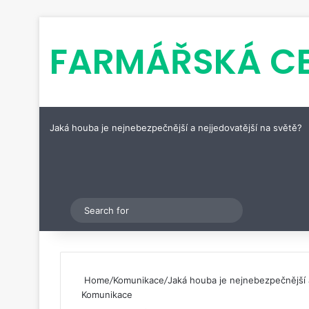
FARMÁŘSKÁ C
Jaká houba je nejnebezpečnější a nejjedovatější na světě?
Pinterest
Switch skin
Search
for
Home
/
Komunikace
/
Jaká houba je nejnebezpečnější 
Komunikace