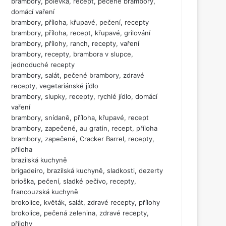
brambory, polévka, recept, pečené brambory,
domácí vaření
brambory, příloha, křupavé, pečení, recepty
brambory, příloha, recept, křupavé, grilování
brambory, přílohy, ranch, recepty, vaření
brambory, recepty, brambora v slupce,
jednoduché recepty
brambory, salát, pečené brambory, zdravé
recepty, vegetariánské jídlo
brambory, slupky, recepty, rychlé jídlo, domácí
vaření
brambory, snídaně, příloha, křupavé, recept
brambory, zapečené, au gratin, recept, příloha
brambory, zapečené, Cracker Barrel, recepty,
příloha
brazilská kuchyně
brigadeiro, brazilská kuchyně, sladkosti, dezerty
brioška, pečení, sladké pečivo, recepty,
francouzská kuchyně
brokolice, květák, salát, zdravé recepty, přílohy
brokolice, pečená zelenina, zdravé recepty,
přílohy