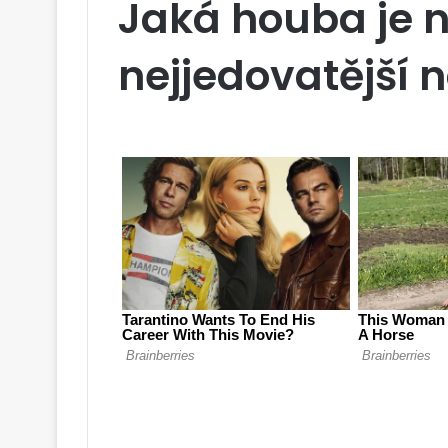
Jaká houba je 
nejjedovatější 