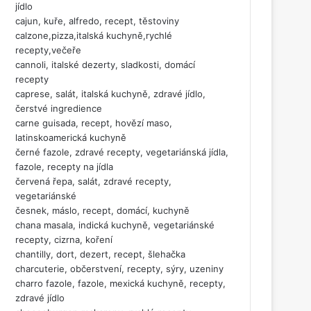
jídlo
cajun, kuře, alfredo, recept, těstoviny
calzone,pizza,italská kuchyně,rychlé
recepty,večeře
cannoli, italské dezerty, sladkosti, domácí
recepty
caprese, salát, italská kuchyně, zdravé jídlo,
čerstvé ingredience
carne guisada, recept, hovězí maso,
latinskoamerická kuchyně
černé fazole, zdravé recepty, vegetariánská jídla,
fazole, recepty na jídla
červená řepa, salát, zdravé recepty,
vegetariánské
česnek, máslo, recept, domácí, kuchyně
chana masala, indická kuchyně, vegetariánské
recepty, cizrna, koření
chantilly, dort, dezert, recept, šlehačka
charcuterie, občerstvení, recepty, sýry, uzeniny
charro fazole, fazole, mexická kuchyně, recepty,
zdravé jídlo