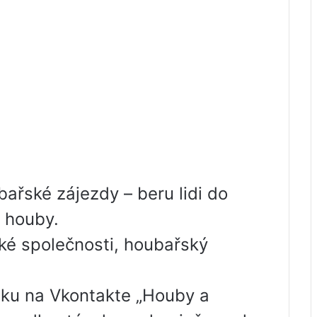
řské zájezdy – beru lidi do
t houby.
ké společnosti, houbařský
ánku na Vkontakte „Houby a