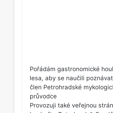
Pořádám gastronomické houba
lesa, aby se naučili poznáva
člen Petrohradské mykologic
průvodce
Provozuji také veřejnou str