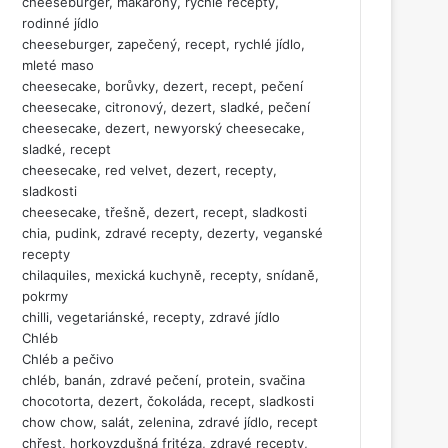
cheeseburger, makarony, rychlé recepty,
rodinné jídlo
cheeseburger, zapečený, recept, rychlé jídlo,
mleté maso
cheesecake, borůvky, dezert, recept, pečení
cheesecake, citronový, dezert, sladké, pečení
cheesecake, dezert, newyorský cheesecake,
sladké, recept
cheesecake, red velvet, dezert, recepty,
sladkosti
cheesecake, třešně, dezert, recept, sladkosti
chia, pudink, zdravé recepty, dezerty, veganské
recepty
chilaquiles, mexická kuchyně, recepty, snídaně,
pokrmy
chilli, vegetariánské, recepty, zdravé jídlo
Chléb
Chléb a pečivo
chléb, banán, zdravé pečení, protein, svačina
chocotorta, dezert, čokoláda, recept, sladkosti
chow chow, salát, zelenina, zdravé jídlo, recept
chřest, horkovzdušná fritéza, zdravé recepty,