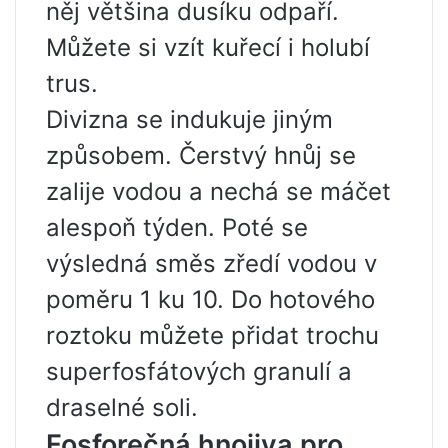
něj většina dusíku odpaří.
Můžete si vzít kuřecí i holubí
trus.
Divizna se indukuje jiným
způsobem. Čerstvý hnůj se
zalije vodou a nechá se máčet
alespoň týden. Poté se
výsledná směs zředí vodou v
poměru 1 ku 10. Do hotového
roztoku můžete přidat trochu
superfosfátových granulí a
draselné soli.
Fosforečná hnojiva pro