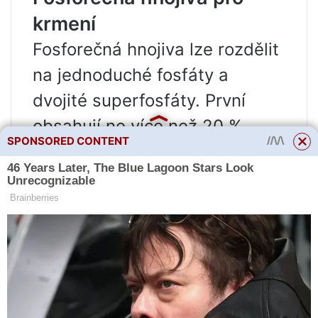
krmení
Fosforečná hnojiva lze rozdělit
na jednoduché fosfáty a
dvojité superfosfáty. První
obsahují ne více než 20 %
SPONSORED CONTENT
fosforu, zatímco druhé jsou jím
nasyceny z 50 %.
Ke krmení citronů se
doporučuje používat
superfosfát, který se dodává
ve formě granulí prakticky
nerozpustných ve vodě. Proto