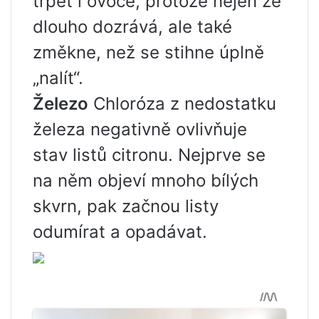
trpět i ovoce, protože nejen že
dlouho dozrává, ale také
změkne, než se stihne úplně
„nalít“.
Železo
Chloróza z nedostatku
železa negativně ovlivňuje
stav listů citronu. Nejprve se
na něm objeví mnoho bílých
skvrn, pak začnou listy
odumírat a opadávat.