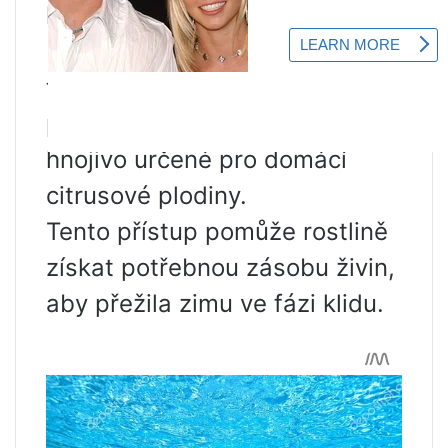
která se aplikují po celé léto.
Podobný produkt lze zakoupit
téměř v každém květinářství,
přičemž upřednostňujeme
hnojivo určené pro domácí
citrusové plodiny.
Tento přístup pomůže rostlině
získat potřebnou zásobu živin,
aby přežila zimu ve fázi klidu.