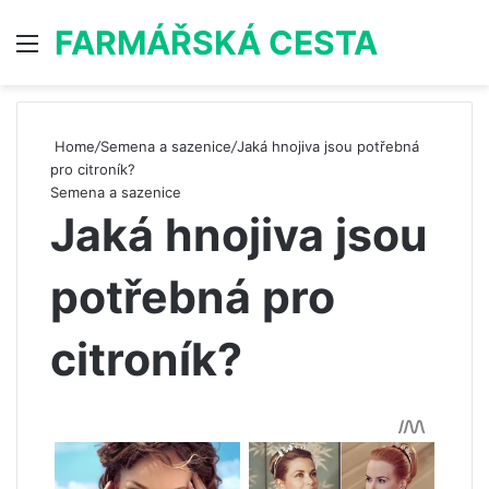
FARMÁŘSKÁ CESTA
Menu
S
Home
/
Semena a sazenice
/
Jaká hnojiva jsou potřebná
pro citroník?
Semena a sazenice
Jaká hnojiva jsou
potřebná pro
citroník?