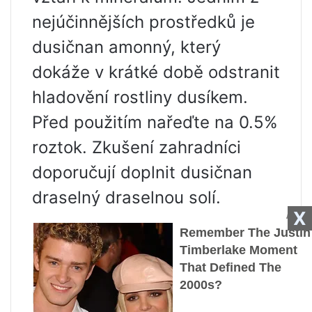
nejúčinnějších prostředků je
dusičnan amonný, který
dokáže v krátké době odstranit
hladovění rostliny dusíkem.
Před použitím nařeďte na 0.5%
roztok. Zkušení zahradníci
doporučují doplnit dusičnan
draselný draselnou solí.
X
Počínaje brzkým jarem, kdy
rostlina vstoupí do aktivní
růstové fáze, můžete aplikovat
komplexní minerální hnojiva,