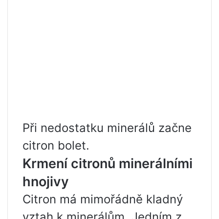
Při nedostatku minerálů začne
citron bolet.
Krmení citronů minerálními
hnojivy
Citron má mimořádně kladný
vztah k minerálům. Jedním z