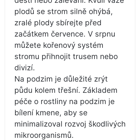
dešti nebo zalévání. Kvůli váze
plodů se strom silně ohýbá,
zralé plody sbírejte před
začátkem července. V srpnu
můžete kořenový systém
stromu přihnojit trusem nebo
divizí.
Na podzim je důležité zrýt
půdu kolem třešní. Základem
péče o rostliny na podzim je
bílení kmene, aby se
minimalizoval rozvoj škodlivých
mikroorganismů.