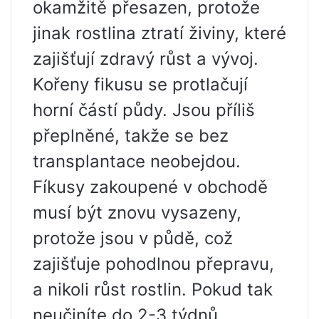
okamžitě přesazen, protože
jinak rostlina ztratí živiny, které
zajišťují zdravý růst a vývoj.
Kořeny fikusu se protlačují
horní částí půdy. Jsou příliš
přeplněné, takže se bez
transplantace neobejdou.
Fíkusy zakoupené v obchodě
musí být znovu vysazeny,
protože jsou v půdě, což
zajišťuje pohodlnou přepravu,
a nikoli růst rostlin. Pokud tak
neučiníte do 2-3 týdnů,