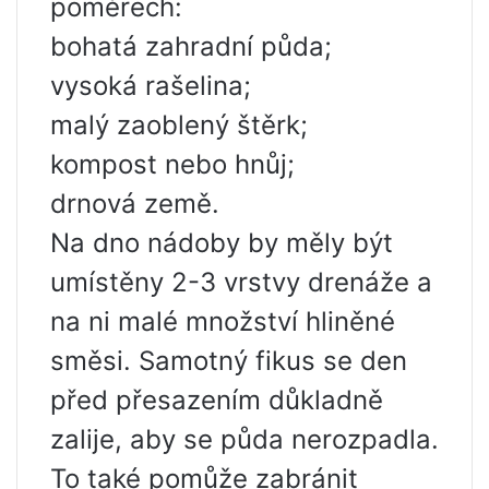
poměrech:
bohatá zahradní půda;
vysoká rašelina;
malý zaoblený štěrk;
kompost nebo hnůj;
drnová země.
Na dno nádoby by měly být
umístěny 2-3 vrstvy drenáže a
na ni malé množství hliněné
směsi. Samotný fikus se den
před přesazením důkladně
zalije, aby se půda nerozpadla.
To také pomůže zabránit