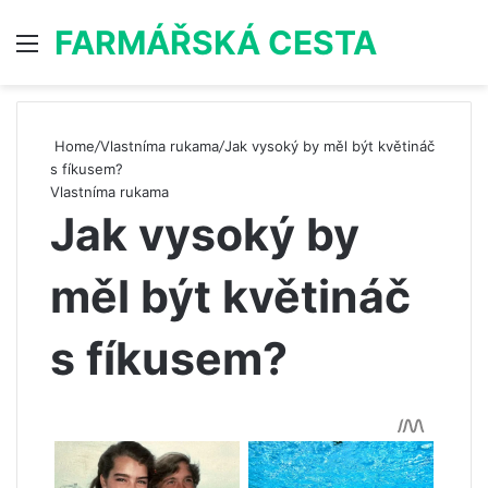
FARMÁŘSKÁ CESTA
Menu
S
Home
/
Vlastníma rukama
/
Jak vysoký by měl být květináč
s fíkusem?
Vlastníma rukama
Jak vysoký by
měl být květináč
s fíkusem?