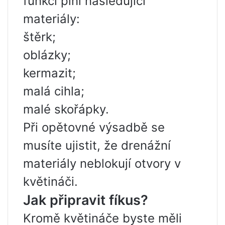
funkci plní následující
materiály:
štěrk;
oblázky;
kermazit;
malá cihla;
malé skořápky.
Při opětovné výsadbě se
musíte ujistit, že drenážní
materiály neblokují otvory v
květináči.
Jak připravit fíkus?
Kromě květináče byste měli