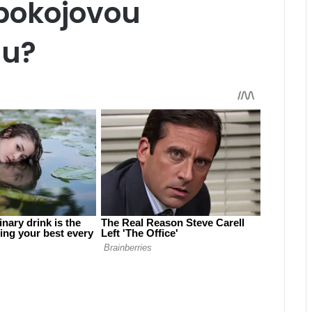
 pokojovou
nu?