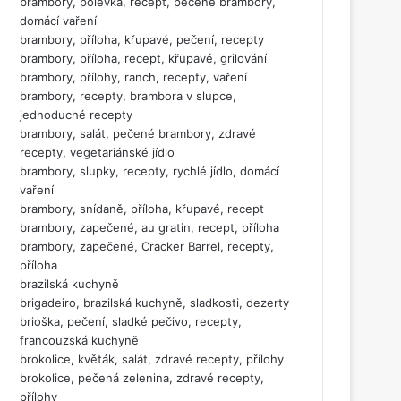
brambory, polévka, recept, pečené brambory,
domácí vaření
brambory, příloha, křupavé, pečení, recepty
brambory, příloha, recept, křupavé, grilování
brambory, přílohy, ranch, recepty, vaření
brambory, recepty, brambora v slupce,
jednoduché recepty
brambory, salát, pečené brambory, zdravé
recepty, vegetariánské jídlo
brambory, slupky, recepty, rychlé jídlo, domácí
vaření
brambory, snídaně, příloha, křupavé, recept
brambory, zapečené, au gratin, recept, příloha
brambory, zapečené, Cracker Barrel, recepty,
příloha
brazilská kuchyně
brigadeiro, brazilská kuchyně, sladkosti, dezerty
brioška, pečení, sladké pečivo, recepty,
francouzská kuchyně
brokolice, květák, salát, zdravé recepty, přílohy
brokolice, pečená zelenina, zdravé recepty,
přílohy