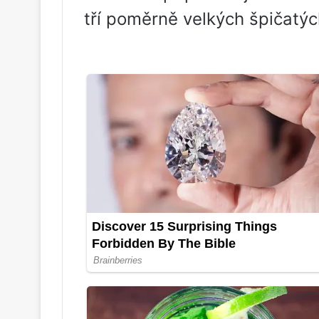
tří poměrně velkých špičatýc