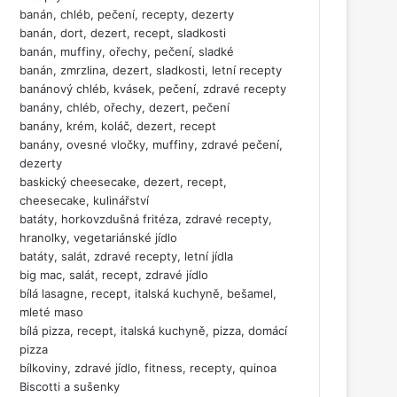
banán, chléb, pečení, recepty, dezerty
banán, dort, dezert, recept, sladkosti
banán, muffiny, ořechy, pečení, sladké
banán, zmrzlina, dezert, sladkosti, letní recepty
banánový chléb, kvásek, pečení, zdravé recepty
banány, chléb, ořechy, dezert, pečení
banány, krém, koláč, dezert, recept
banány, ovesné vločky, muffiny, zdravé pečení,
dezerty
baskický cheesecake, dezert, recept,
cheesecake, kulinářství
batáty, horkovzdušná fritéza, zdravé recepty,
hranolky, vegetariánské jídlo
batáty, salát, zdravé recepty, letní jídla
big mac, salát, recept, zdravé jídlo
bílá lasagne, recept, italská kuchyně, bešamel,
mleté maso
bílá pizza, recept, italská kuchyně, pizza, domácí
pizza
bílkoviny, zdravé jídlo, fitness, recepty, quinoa
Biscotti a sušenky