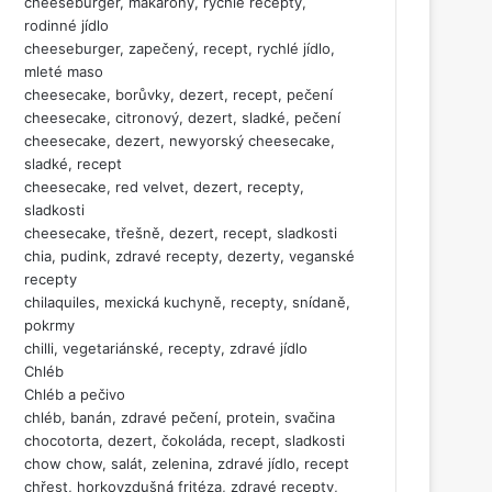
cheeseburger, makarony, rychlé recepty,
rodinné jídlo
cheeseburger, zapečený, recept, rychlé jídlo,
mleté maso
cheesecake, borůvky, dezert, recept, pečení
cheesecake, citronový, dezert, sladké, pečení
cheesecake, dezert, newyorský cheesecake,
sladké, recept
cheesecake, red velvet, dezert, recepty,
sladkosti
cheesecake, třešně, dezert, recept, sladkosti
chia, pudink, zdravé recepty, dezerty, veganské
recepty
chilaquiles, mexická kuchyně, recepty, snídaně,
pokrmy
chilli, vegetariánské, recepty, zdravé jídlo
Chléb
Chléb a pečivo
chléb, banán, zdravé pečení, protein, svačina
chocotorta, dezert, čokoláda, recept, sladkosti
chow chow, salát, zelenina, zdravé jídlo, recept
chřest, horkovzdušná fritéza, zdravé recepty,