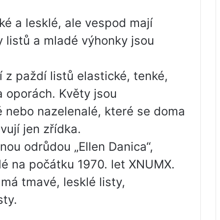
ké a lesklé, ale vespod mají
 listů a mladé výhonky jsou
 z paždí listů elastické, tenké,
a oporách. Květy jsou
 nebo nazelenalé, které se doma
ují jen zřídka.
nou odrůdou „Ellen Danica“,
elé na počátku 1970. let XNUMX.
 má tmavé, lesklé listy,
sty.