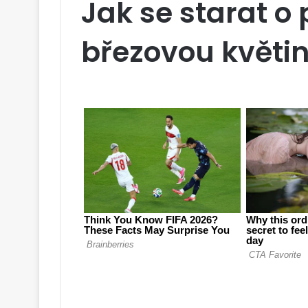
Jak se starat o
březovou květi