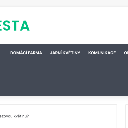
ESTA
DOMÁCÍ FARMA
JARNÍ KVĚTINY
KOMUNIKACE
O
řezovou květinu?