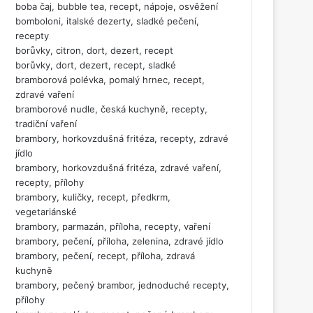
boba čaj, bubble tea, recept, nápoje, osvěžení
bomboloni, italské dezerty, sladké pečení,
recepty
borůvky, citron, dort, dezert, recept
borůvky, dort, dezert, recept, sladké
bramborová polévka, pomalý hrnec, recept,
zdravé vaření
bramborové nudle, česká kuchyně, recepty,
tradiční vaření
brambory, horkovzdušná fritéza, recepty, zdravé
jídlo
brambory, horkovzdušná fritéza, zdravé vaření,
recepty, přílohy
brambory, kuličky, recept, předkrm,
vegetariánské
brambory, parmazán, příloha, recepty, vaření
brambory, pečení, příloha, zelenina, zdravé jídlo
brambory, pečení, recept, příloha, zdravá
kuchyně
brambory, pečený brambor, jednoduché recepty,
přílohy