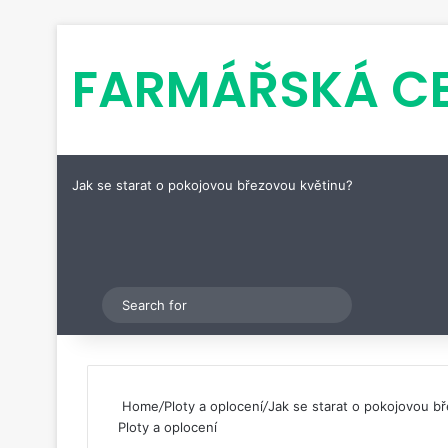
FARMÁŘSKÁ C
Jak se starat o pokojovou březovou květinu?
Pinterest
Switch skin
Search
for
Home
/
Ploty a oplocení
/
Jak se starat o pokojovou b
Ploty a oplocení