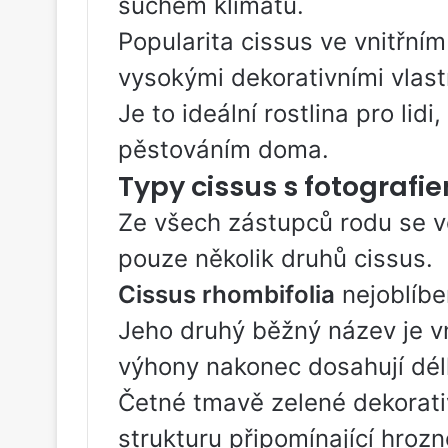
suchém klimatu.
Popularita cissus ve vnitřní
vysokými dekorativními vlast
Je to ideální rostlina pro lid
pěstováním doma.
Typy cissus s fotografi
Ze všech zástupců rodu se ve 
pouze několik druhů cissus.
Cissus rhombifolia
nejoblíben
Jeho druhý běžný název je vn
výhony nakonec dosahují dél
Četné tmavě zelené dekorativ
strukturu připomínající hrozn