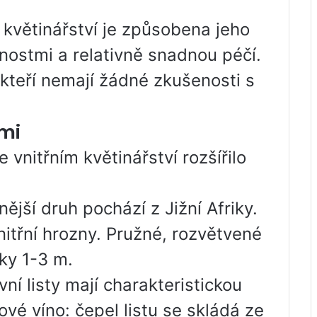
m květinářství je způsobena jeho
nostmi a relativně snadnou péčí.
i, kteří nemají žádné zkušenosti s
emi
vnitřním květinářství rozšířilo
ější druh pochází z Jižní Afriky.
itřní hrozny. Pružné, rozvětvené
ky 1-3 m.
ní listy mají charakteristickou
ové víno: čepel listu se skládá ze