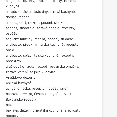
alfajores, dezerty, tradiční recepty, latinská
kuchyně
alfredo omáčka, těstoviny, italská kuchyně,
domácí recept
ananas, dort, dezert, pečení, sladkosti
ananas, smoothie, zdravé nápoje, recepty,
osvěžení
anglické muffiny, recept, pečení, snídaně
antipasto, předkrm, italská kuchyně, recepty,
oběd
antipasto, špízy, italská kuchyně, recepty,
předkrmy
arašídová omáčka, recept, veganská omáčka,
zdravé vaření, asijská kuchyně
Arašídové dezerty
Asijská kuchyně
au jus, omáčka, recepty, hovězí, vaření
bábovka, recept, česká kuchyně, dezert
Bakalářské recepty
bake
baklava, dezert, orientální kuchyně, sladkosti,
recepty