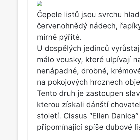
Čepele listů jsou svrchu hlad
červenohnědý nádech, řapíky
mírně pýřité.
U dospělých jedinců vyrůstají
málo vousky, které ulpívají n
nenápadné, drobné, krémové
na pokojových hroznech objev
Tento druh je zastoupen slav
kterou získali dánští chovat
století. Cissus “Ellen Danica”
připomínající spíše dubové li