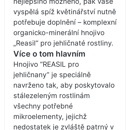
nejlepšího možného, ​​pak vaše
vyspělá spíž květinářství nutně
potřebuje doplnění – komplexní
organicko-minerální hnojivo
„Reasil“ pro jehličnaté rostliny.
Více o tom hlavním
Hnojivo “REASIL pro
jehličnany” je speciálně
navrženo tak, aby poskytovalo
stálezeleným rostlinám
všechny potřebné
mikroelementy, jejichž
nedostatek je zvláště patrný v