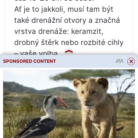
Ať je to jakkoli, musí tam být
také drenážní otvory a značná
vrstva drenáže: keramzit,
drobný štěrk nebo rozbité cihly
– vaše volba.
SPONSORED CONTENT
Výsadba a péče
Pěstování jahod nevyžaduje
žádnou speciální směs půdy.
Nejprve se můžete omezit jen
na univerzálně zakoupenou
směs na květiny. Za druhé,
můžete si to vyrobit sami: