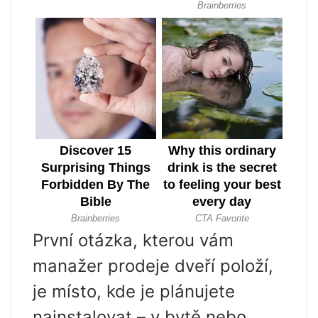
První otázka, kterou vám
manažer prodeje dveří položí,
je místo, kde je plánujete
nainstalovat – v bytě nebo