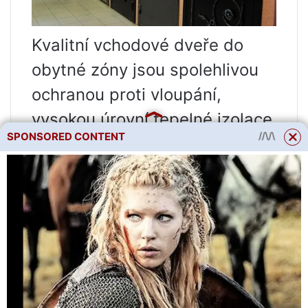
Kvalitní vchodové dveře do
obytné zóny jsou spolehlivou
ochranou proti vloupání,
vysokou úrovní tepelné izolace
SPONSORED CONTENT
a odhlučnění a také esteticky
krásným výrobkem.
Určení velikosti otvoru
vstupních dveří je jedním z
klíčových aspektů stavby.
Pokud je tento parametr
zpočátku správně stanoven,