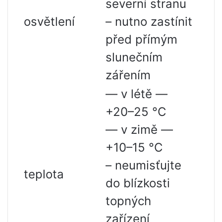
severní stranu
osvětlení
– nutno zastínit
před přímým
slunečním
zářením
— v létě —
+20–25 °С
— v zimě —
+10–15 °С
– neumisťujte
teplota
do blízkosti
topných
zařízení