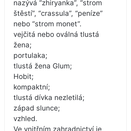
nazývá “zhiryanka”, “strom
štěstí”, “crassula”, “peníze”
nebo “strom monet”.
vejčitá nebo oválná tlustá
žena;
portulaka;
tlustá žena Glum;
Hobit;
kompaktní;
tlustá dívka nezletilá;
západ slunce;
vzhled.
Ve vnitřním zahradnictví je