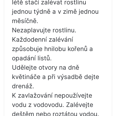
létě stačí zalévat rostlinu
jednou týdně a v zimě jednou
měsíčně.
Nezaplavujte rostlinu.
Každodenní zalévání
způsobuje hnilobu kořenů a
opadání listů.
Udělejte otvory na dně
květináče a při výsadbě dejte
drenáž.
K zavlažování nepoužívejte
vodu z vodovodu. Zalévejte
deštěm nebo roztátou vodou.