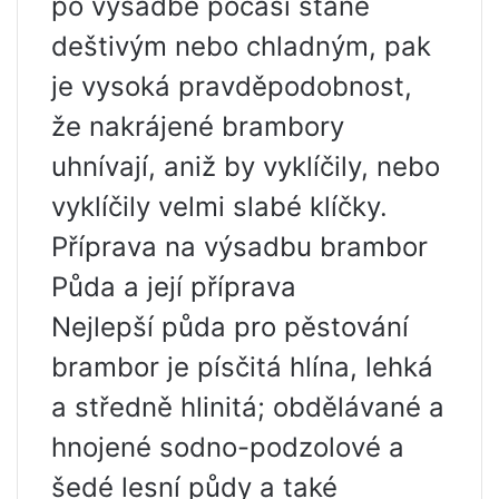
po výsadbě počasí stane
deštivým nebo chladným, pak
je vysoká pravděpodobnost,
že nakrájené brambory
uhnívají, aniž by vyklíčily, nebo
vyklíčily velmi slabé klíčky.
Příprava na výsadbu brambor
Půda a její příprava
Nejlepší půda pro pěstování
brambor je písčitá hlína, lehká
a středně hlinitá; obdělávané a
hnojené sodno-podzolové a
šedé lesní půdy a také