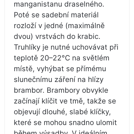
manganistanu draselného.
Poté se sadební materiál
rozloží v jedné (maximálně
dvou) vrstvách do krabic.
Truhlíky je nutné uchovávat při
teplotě 20–22°C na světlém
místě, vyhýbat se přímému
slunečnímu záření na hlízy
brambor. Brambory obvykle
začínají klíčit ve tmě, takže se
objevují dlouhé, slabé klíčky,
které se mohou snadno ulomit
během výsadby. V ideálním