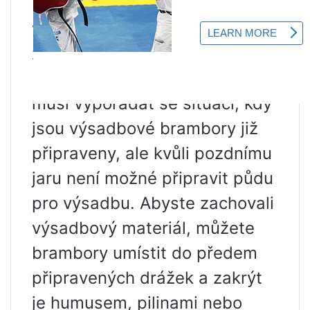
Brambory jsou připraveny k
výsadbě, ale půda stále není
zahřátá – co dělat?
Letní obyvatelé se velmi často
musí vypořádat se situací, kdy
jsou výsadbové brambory již
připraveny, ale kvůli pozdnímu
jaru není možné připravit půdu
pro výsadbu. Abyste zachovali
výsadbový materiál, můžete
brambory umístit do předem
připravených drážek a zakrýt
je humusem, pilinami nebo