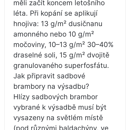
měli začít koncem letošního
léta. Při kopání se aplikují
hnojiva: 13 g/m² dusičnanu
amonného nebo 10 g/m²
močoviny, 10–13 g/m² 30–40%
draselné soli, 15 g/m² dvojitě
granulovaného superfosfátu.
Jak připravit sadbové
brambory na výsadbu?
Hlízy sadbových brambor
vybrané k výsadbě musí být
vysazeny na světlém místě
(pod různými baldachýny, ve