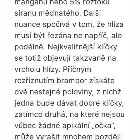
manganu nebo 5% roztoku
síranu měďnatého. Další
nuance spočívá v tom, že hlíza
musí být řezána ne napříč, ale
podélně. Nejkvalitnější klíčky
se totiž objevují takzvaně na
vrcholu hlízy. Příčným
rozříznutím brambor získáte
dvě nestejné poloviny, z nichž
jedna bude dávat dobré klíčky,
zatímco druhá, na které nejsou
vůbec žádné apikální „očka“,
může vyrašit mnohem později.