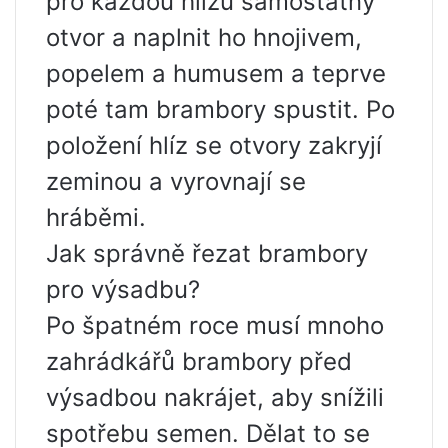
pro každou hlízu samostatný
otvor a naplnit ho hnojivem,
popelem a humusem a teprve
poté tam brambory spustit. Po
položení hlíz se otvory zakryjí
zeminou a vyrovnají se
hráběmi.
Jak správně řezat brambory
pro výsadbu?
Po špatném roce musí mnoho
zahrádkářů brambory před
výsadbou nakrájet, aby snížili
spotřebu semen. Dělat to se