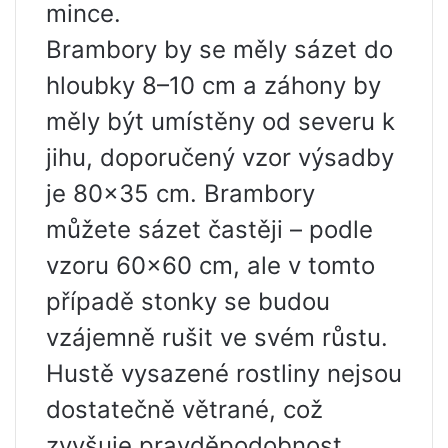
mince.
Brambory by se měly sázet do
hloubky 8–10 cm a záhony by
měly být umístěny od severu k
jihu, doporučený vzor výsadby
je 80×35 cm. Brambory
můžete sázet častěji – podle
vzoru 60×60 cm, ale v tomto
případě stonky se budou
vzájemně rušit ve svém růstu.
Hustě vysazené rostliny nejsou
dostatečně větrané, což
zvyšuje pravděpodobnost