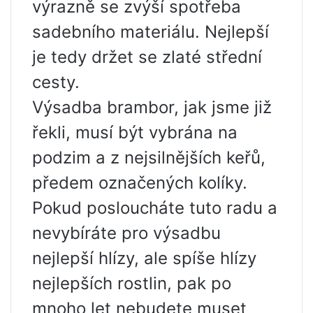
výrazně se zvýší spotřeba
sadebního materiálu. Nejlepší
je tedy držet se zlaté střední
cesty.
Výsadba brambor, jak jsme již
řekli, musí být vybrána na
podzim a z nejsilnějších keřů,
předem označených kolíky.
Pokud posloucháte tuto radu a
nevybíráte pro výsadbu
nejlepší hlízy, ale spíše hlízy
nejlepších rostlin, pak po
mnoho let nebudete muset