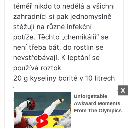
téměř nikdo to nedělá a všichni
zahradníci si pak jednomyslně
stěžují na různé infekční
potíže. Těchto „chemikálií“ se
není třeba bát, do rostlin se
nevstřebávají. K leptání se
používá roztok
20 g kyseliny borité v 10 litrech
vody. Hlízy v košících nebo
X
sítích se na několik sekund
ponoří do roztoku a poté se
suší.