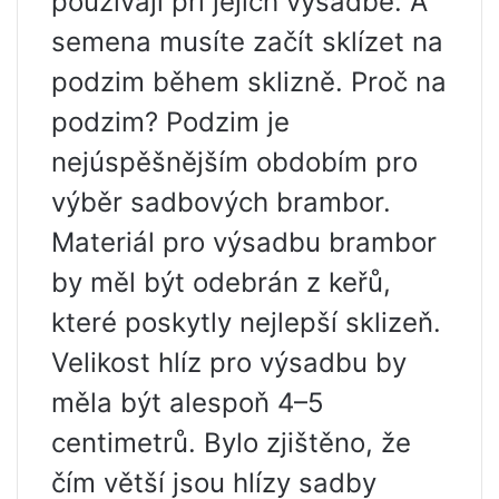
používají při jejich výsadbě. A
semena musíte začít sklízet na
podzim během sklizně. Proč na
podzim? Podzim je
nejúspěšnějším obdobím pro
výběr sadbových brambor.
Materiál pro výsadbu brambor
by měl být odebrán z keřů,
které poskytly nejlepší sklizeň.
Velikost hlíz pro výsadbu by
měla být alespoň 4–5
centimetrů. Bylo zjištěno, že
čím větší jsou hlízy sadby