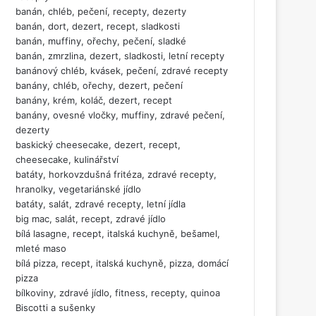
banán, chléb, pečení, recepty, dezerty
banán, dort, dezert, recept, sladkosti
banán, muffiny, ořechy, pečení, sladké
banán, zmrzlina, dezert, sladkosti, letní recepty
banánový chléb, kvásek, pečení, zdravé recepty
banány, chléb, ořechy, dezert, pečení
banány, krém, koláč, dezert, recept
banány, ovesné vločky, muffiny, zdravé pečení,
dezerty
baskický cheesecake, dezert, recept,
cheesecake, kulinářství
batáty, horkovzdušná fritéza, zdravé recepty,
hranolky, vegetariánské jídlo
batáty, salát, zdravé recepty, letní jídla
big mac, salát, recept, zdravé jídlo
bílá lasagne, recept, italská kuchyně, bešamel,
mleté maso
bílá pizza, recept, italská kuchyně, pizza, domácí
pizza
bílkoviny, zdravé jídlo, fitness, recepty, quinoa
Biscotti a sušenky