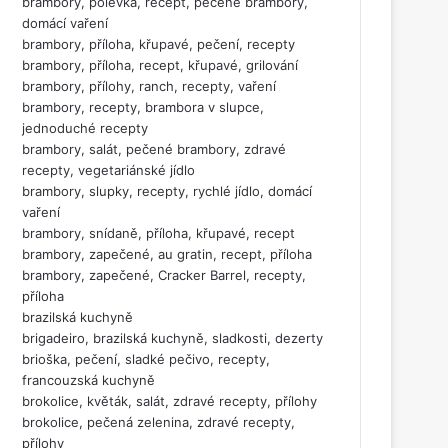
brambory, polévka, recept, pečené brambory,
domácí vaření
brambory, příloha, křupavé, pečení, recepty
brambory, příloha, recept, křupavé, grilování
brambory, přílohy, ranch, recepty, vaření
brambory, recepty, brambora v slupce,
jednoduché recepty
brambory, salát, pečené brambory, zdravé
recepty, vegetariánské jídlo
brambory, slupky, recepty, rychlé jídlo, domácí
vaření
brambory, snídaně, příloha, křupavé, recept
brambory, zapečené, au gratin, recept, příloha
brambory, zapečené, Cracker Barrel, recepty,
příloha
brazilská kuchyně
brigadeiro, brazilská kuchyně, sladkosti, dezerty
brioška, pečení, sladké pečivo, recepty,
francouzská kuchyně
brokolice, květák, salát, zdravé recepty, přílohy
brokolice, pečená zelenina, zdravé recepty,
přílohy