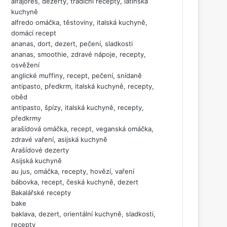
alfajores, dezerty, tradiční recepty, latinská
kuchyně
alfredo omáčka, těstoviny, italská kuchyně,
domácí recept
ananas, dort, dezert, pečení, sladkosti
ananas, smoothie, zdravé nápoje, recepty,
osvěžení
anglické muffiny, recept, pečení, snídaně
antipasto, předkrm, italská kuchyně, recepty,
oběd
antipasto, špízy, italská kuchyně, recepty,
předkrmy
arašídová omáčka, recept, veganská omáčka,
zdravé vaření, asijská kuchyně
Arašídové dezerty
Asijská kuchyně
au jus, omáčka, recepty, hovězí, vaření
bábovka, recept, česká kuchyně, dezert
Bakalářské recepty
bake
baklava, dezert, orientální kuchyně, sladkosti,
recepty