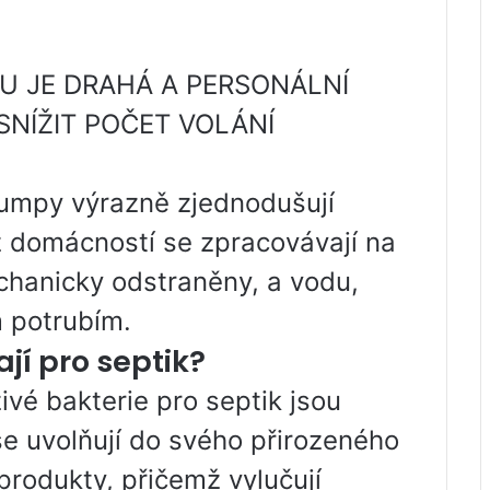
KU JE DRAHÁ A PERSONÁLNÍ
SNÍŽIT POČET VOLÁNÍ
žumpy výrazně zjednodušují
 domácností se zpracovávají na
chanicky odstraněny, a vodu,
 potrubím.
jí pro septik?
živé bakterie pro septik jsou
se uvolňují do svého přirozeného
produkty, přičemž vylučují