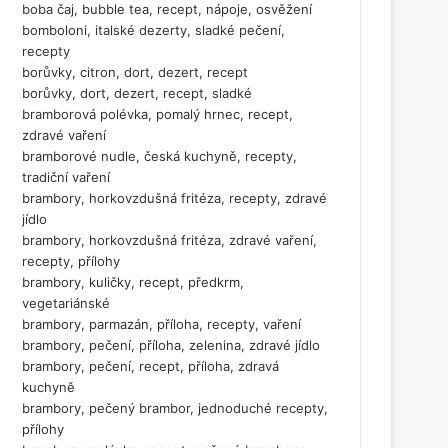
boba čaj, bubble tea, recept, nápoje, osvěžení
bomboloni, italské dezerty, sladké pečení,
recepty
borůvky, citron, dort, dezert, recept
borůvky, dort, dezert, recept, sladké
bramborová polévka, pomalý hrnec, recept,
zdravé vaření
bramborové nudle, česká kuchyně, recepty,
tradiční vaření
brambory, horkovzdušná fritéza, recepty, zdravé
jídlo
brambory, horkovzdušná fritéza, zdravé vaření,
recepty, přílohy
brambory, kuličky, recept, předkrm,
vegetariánské
brambory, parmazán, příloha, recepty, vaření
brambory, pečení, příloha, zelenina, zdravé jídlo
brambory, pečení, recept, příloha, zdravá
kuchyně
brambory, pečený brambor, jednoduché recepty,
přílohy