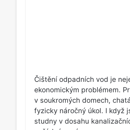
Čištění odpadních vod je nej
ekonomickým problémem. Pra
v soukromých domech, chatá
fyzicky náročný úkol. I když j
studny v dosahu kanalizačních