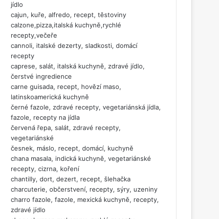
jídlo
cajun, kuře, alfredo, recept, těstoviny
calzone,pizza,italská kuchyně,rychlé
recepty,večeře
cannoli, italské dezerty, sladkosti, domácí
recepty
caprese, salát, italská kuchyně, zdravé jídlo,
čerstvé ingredience
carne guisada, recept, hovězí maso,
latinskoamerická kuchyně
černé fazole, zdravé recepty, vegetariánská jídla,
fazole, recepty na jídla
červená řepa, salát, zdravé recepty,
vegetariánské
česnek, máslo, recept, domácí, kuchyně
chana masala, indická kuchyně, vegetariánské
recepty, cizrna, koření
chantilly, dort, dezert, recept, šlehačka
charcuterie, občerstvení, recepty, sýry, uzeniny
charro fazole, fazole, mexická kuchyně, recepty,
zdravé jídlo