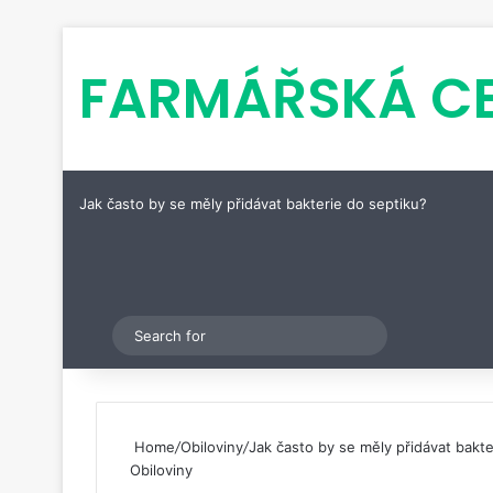
FARMÁŘSKÁ C
Jak často by se měly přidávat bakterie do septiku?
Pinterest
Switch skin
Search
for
Home
/
Obiloviny
/
Jak často by se měly přidávat bakte
Obiloviny