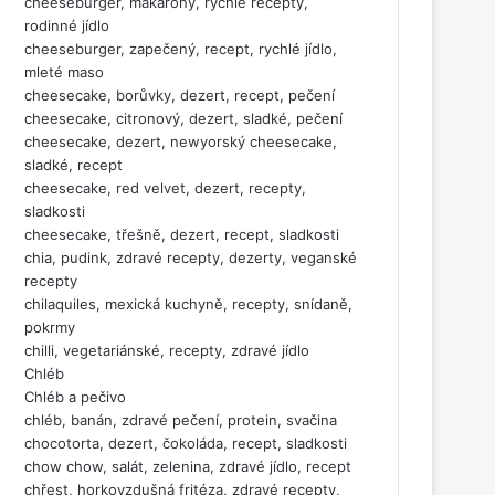
cheeseburger, makarony, rychlé recepty,
rodinné jídlo
cheeseburger, zapečený, recept, rychlé jídlo,
mleté maso
cheesecake, borůvky, dezert, recept, pečení
cheesecake, citronový, dezert, sladké, pečení
cheesecake, dezert, newyorský cheesecake,
sladké, recept
cheesecake, red velvet, dezert, recepty,
sladkosti
cheesecake, třešně, dezert, recept, sladkosti
chia, pudink, zdravé recepty, dezerty, veganské
recepty
chilaquiles, mexická kuchyně, recepty, snídaně,
pokrmy
chilli, vegetariánské, recepty, zdravé jídlo
Chléb
Chléb a pečivo
chléb, banán, zdravé pečení, protein, svačina
chocotorta, dezert, čokoláda, recept, sladkosti
chow chow, salát, zelenina, zdravé jídlo, recept
chřest, horkovzdušná fritéza, zdravé recepty,