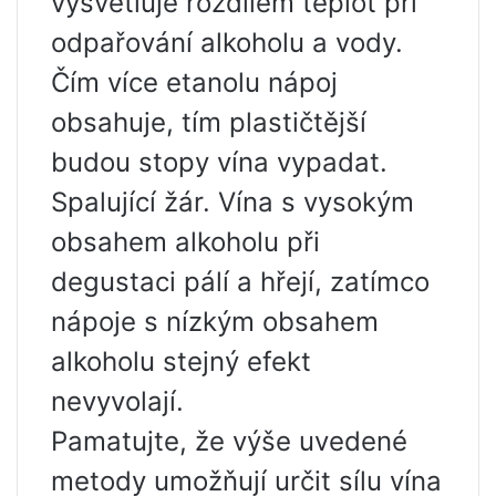
vysvětluje rozdílem teplot při
odpařování alkoholu a vody.
Čím více etanolu nápoj
obsahuje, tím plastičtější
budou stopy vína vypadat.
Spalující žár. Vína s vysokým
obsahem alkoholu při
degustaci pálí a hřejí, zatímco
nápoje s nízkým obsahem
alkoholu stejný efekt
nevyvolají.
Pamatujte, že výše uvedené
metody umožňují určit sílu vína