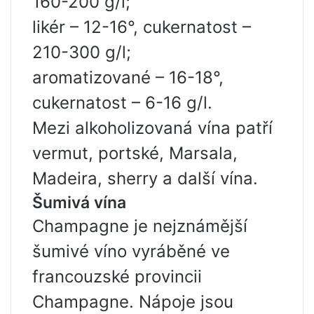
160-200 g/l;
likér – 12-16°, cukernatost –
210-300 g/l;
aromatizované – 16-18°,
cukernatost – 6-16 g/l.
Mezi alkoholizovaná vína patří
vermut, portské, Marsala,
Madeira, sherry a další vína.
Šumivá vína
Champagne je nejznámější
šumivé víno vyráběné ve
francouzské provincii
Champagne. Nápoje jsou