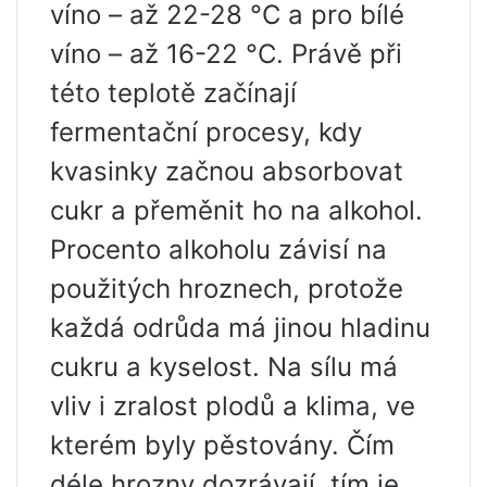
víno – až 22-28 °C a pro bílé
víno – až 16-22 °C. Právě při
této teplotě začínají
fermentační procesy, kdy
kvasinky začnou absorbovat
cukr a přeměnit ho na alkohol.
Procento alkoholu závisí na
použitých hroznech, protože
každá odrůda má jinou hladinu
cukru a kyselost. Na sílu má
vliv i zralost plodů a klima, ve
kterém byly pěstovány. Čím
déle hrozny dozrávají, tím je