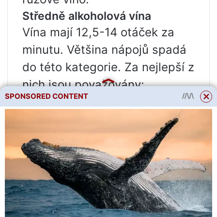
Středně alkoholová vína
Vína mají 12,5-14 otáček za
minutu. Většina nápojů spadá
do této kategorie. Za nejlepší z
nich jsou považovány:
SPONSORED CONTENT
Sauvignon Blanc z Nového
Zélandu a Jižní Afriky;
Ryzlink z Austrálie;
Pinot Noir, Bordeaux, Malbec,
Merlot, Beaujolais z Francie;
Chardonnay z Austrálie a
Kalifornie.