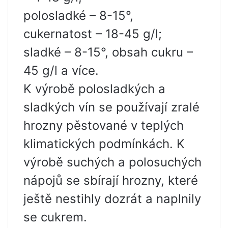
polosladké – 8-15°,
cukernatost – 18-45 g/l;
sladké – 8-15°, obsah cukru –
45 g/l a více.
K výrobě polosladkých a
sladkých vín se používají zralé
hrozny pěstované v teplých
klimatických podmínkách. K
výrobě suchých a polosuchých
nápojů se sbírají hrozny, které
ještě nestihly dozrát a naplnily
se cukrem.