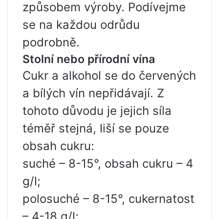
způsobem výroby. Podívejme
se na každou odrůdu
podrobně.
Stolní nebo přírodní vína
Cukr a alkohol se do červených
a bílých vín nepřidávají. Z
tohoto důvodu je jejich síla
téměř stejná, liší se pouze
obsah cukru:
suché – 8-15°, obsah cukru – 4
g/l;
polosuché – 8-15°, cukernatost
– 4-18 g/l;