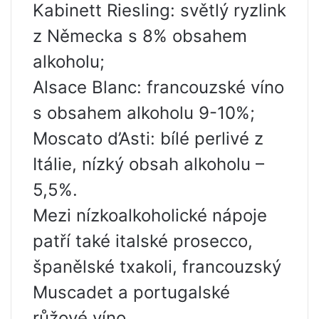
Kabinett Riesling: světlý ryzlink
z Německa s 8% obsahem
alkoholu;
Alsace Blanc: francouzské víno
s obsahem alkoholu 9-10%;
Moscato d’Asti: bílé perlivé z
Itálie, nízký obsah alkoholu –
5,5%.
Mezi nízkoalkoholické nápoje
patří také italské prosecco,
španělské txakoli, francouzský
Muscadet a portugalské
růžové víno.