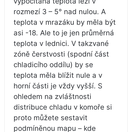
vypočítaná teplota leží v
rozmezí 3 – 5° nad nulou. A
teplota v mrazáku by měla být
asi -18. Ale to je jen průměrná
teplota v lednici. V takzvané
zóně čerstvosti (spodní část
chladicího oddílu) by se
teplota měla blížit nule a v
horní části je vždy vyšší. S
ohledem na zvláštnosti
distribuce chladu v komoře si
proto můžete sestavit
podmíněnou mapu – kde