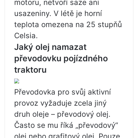
motoru, netvoří saze ani
usazeniny. V létě je horní
teplota omezena na 25 stupňů
Celsia.
Jaký olej namazat
převodovku pojízdného
traktoru
Převodovka pro svůj aktivní
provoz vyžaduje zcela jiný
druh oleje – převodový olej.
Často se mu říká „převodový“
olej nebo grafitový olej. Pouze