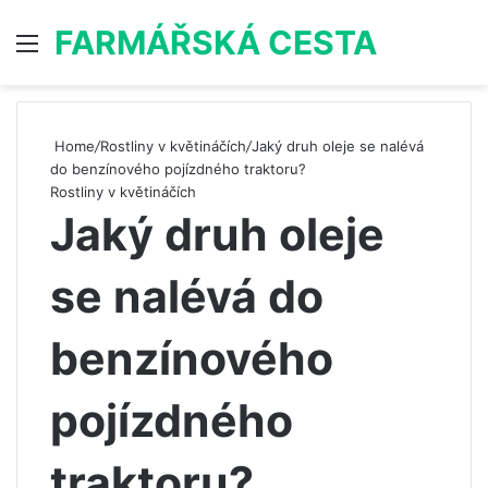
FARMÁŘSKÁ CESTA
Menu
S
Home
/
Rostliny v květináčích
/
Jaký druh oleje se nalévá
do benzínového pojízdného traktoru?
Rostliny v květináčích
Jaký druh oleje
se nalévá do
benzínového
pojízdného
traktoru?