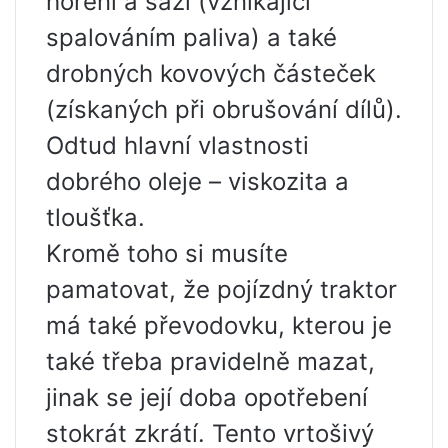
hoření a sazí (vznikající
spalováním paliva) a také
drobných kovových částeček
(získaných při obrušování dílů).
Odtud hlavní vlastnosti
dobrého oleje – viskozita a
tloušťka.
Kromě toho si musíte
pamatovat, že pojízdný traktor
má také převodovku, kterou je
také třeba pravidelně mazat,
jinak se její doba opotřebení
stokrát zkrátí. Tento vrtošivý