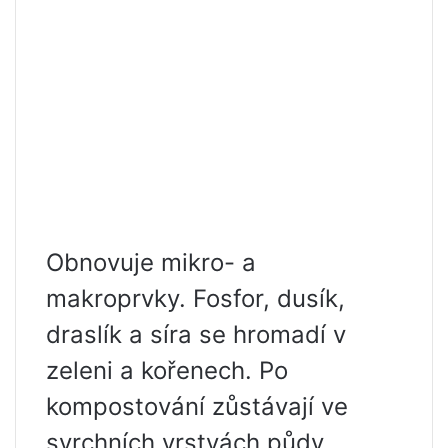
Obnovuje mikro- a
makroprvky. Fosfor, dusík,
draslík a síra se hromadí v
zeleni a kořenech. Po
kompostování zůstávají ve
svrchních vrstvách půdy,