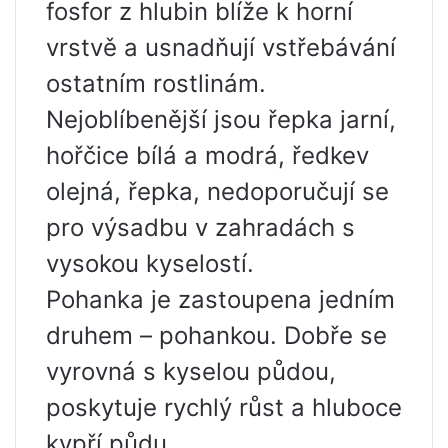
fosfor z hlubin blíže k horní
vrstvě a usnadňují vstřebávání
ostatním rostlinám.
Nejoblíbenější jsou řepka jarní,
hořčice bílá a modrá, ředkev
olejná, řepka, nedoporučují se
pro výsadbu v zahradách s
vysokou kyselostí.
Pohanka je zastoupena jedním
druhem – pohankou. Dobře se
vyrovná s kyselou půdou,
poskytuje rychlý růst a hluboce
kypří půdu.