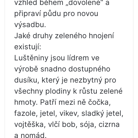
vzhled během „dovolené“ a
připraví půdu pro novou
výsadbu.
Jaké druhy zeleného hnojení
existují:
Luštěniny jsou lídrem ve
výrobě snadno dostupného
dusíku, který je nezbytný pro
všechny plodiny k růstu zelené
hmoty. Patří mezi ně čočka,
fazole, jetel, vikev, sladký jetel,
vojtěška, vlčí bob, sója, cizrna
a nomád.