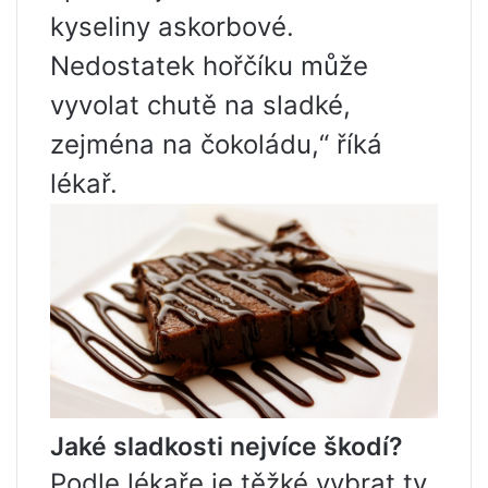
kyseliny askorbové.
Nedostatek hořčíku může
vyvolat chutě na sladké,
zejména na čokoládu,“ říká
lékař.
Jaké sladkosti nejvíce škodí?
Podle lékaře je těžké vybrat ty