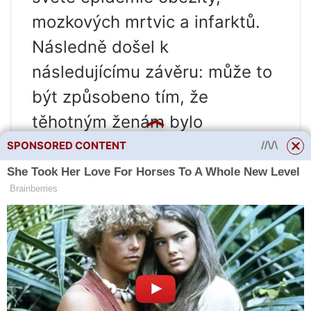
mozkových mrtvic a infarktů.
Následně došel k
následujícímu závěru: může to
být způsobeno tím, že
těhotným ženám bylo
dovoleno jíst cukr, jíst za dva,“
SPONSORED CONTENT
říká Natalia Cherepanova.