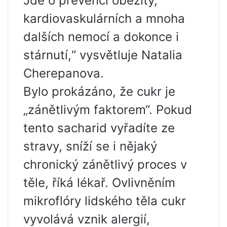
Jde o prevenci obezity,
kardiovaskulárních a mnoha
dalších nemocí a dokonce i
stárnutí,“ vysvětluje Natalia
Cherepanova.
Bylo prokázáno, že cukr je
„zánětlivým faktorem“. Pokud
tento sacharid vyřadíte ze
stravy, sníží se i nějaký
chronický zánětlivý proces v
těle, říká lékař. Ovlivněním
mikroflóry lidského těla cukr
vyvolává vznik alergií,