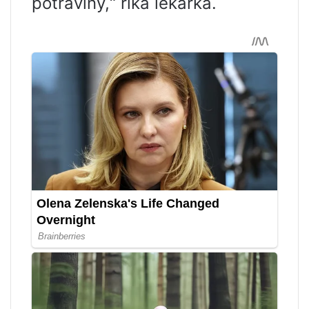
potraviny,“ říká lékařka.