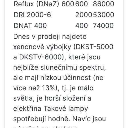
Reflux (DNaZ) 600
600
86000
DRI 2000-6
2000
53000
DNAT 400
400
74000
Dnes v prodeji najdete
xenonové výbojky (DKST-5000
a DKSTV-6000), které jsou
nejblíže slunečnímu spektru,
ale mají nízkou účinnost (ne
více než 13%), tj. je málo
světla, je horší složení a
elektřina Takové lampy
spotřebují hodně. Navíc jsou