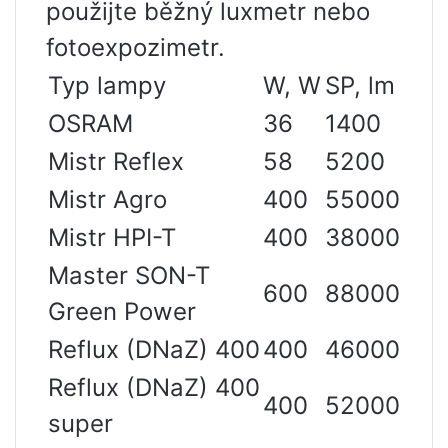
použijte běžný luxmetr nebo
fotoexpozimetr.
Typ lampy
W, W
SP, lm
OSRAM
36
1400
Mistr Reflex
58
5200
Mistr Agro
400
55000
Mistr HPI-T
400
38000
Master SON-T
600
88000
Green Power
Reflux (DNaZ) 400
400
46000
Reflux (DNaZ) 400
400
52000
super