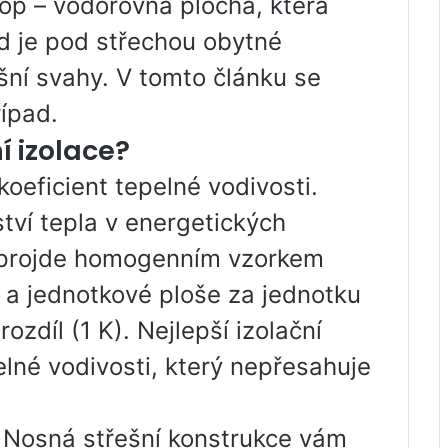
rop – vodorovná plocha, která
d je pod střechou obytné
třešní svahy. V tomto článku se
ípad.
í izolace?
oeficient tepelné vodivosti.
tví tepla v energetických
é projde homogenním vzorkem
 a jednotkové ploše za jednotku
ozdíl (1 K). Nejlepší izolační
elné vodivosti, který nepřesahuje
. Nosná střešní konstrukce vám