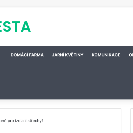
ESTA
DOMÁCÍ FARMA
JARNÍ KVĚTINY
KOMUNIKACE
O
bné pro izolaci střechy?