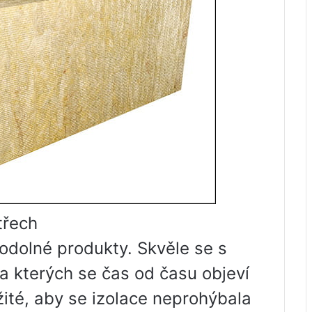
třech
odolné produkty. Skvěle se s
na kterých se čas od času objeví
žité, aby se izolace neprohýbala