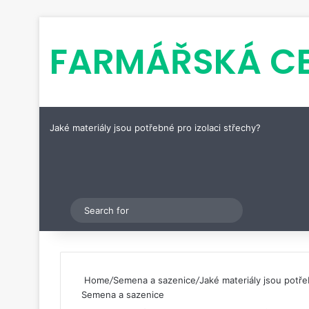
FARMÁŘSKÁ C
Jaké materiály jsou potřebné pro izolaci střechy?
Pinterest
Switch skin
Search
for
Home
/
Semena a sazenice
/
Jaké materiály jsou potře
Semena a sazenice