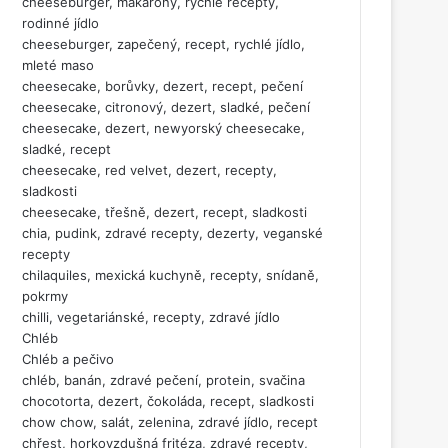
cheeseburger, makarony, rychlé recepty,
rodinné jídlo
cheeseburger, zapečený, recept, rychlé jídlo,
mleté maso
cheesecake, borůvky, dezert, recept, pečení
cheesecake, citronový, dezert, sladké, pečení
cheesecake, dezert, newyorský cheesecake,
sladké, recept
cheesecake, red velvet, dezert, recepty,
sladkosti
cheesecake, třešně, dezert, recept, sladkosti
chia, pudink, zdravé recepty, dezerty, veganské
recepty
chilaquiles, mexická kuchyně, recepty, snídaně,
pokrmy
chilli, vegetariánské, recepty, zdravé jídlo
Chléb
Chléb a pečivo
chléb, banán, zdravé pečení, protein, svačina
chocotorta, dezert, čokoláda, recept, sladkosti
chow chow, salát, zelenina, zdravé jídlo, recept
chřest, horkovzdušná fritéza, zdravé recepty,