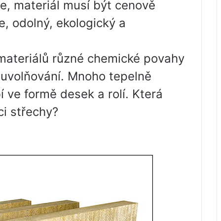
e, materiál musí být cenově
e, odolný, ekologický a
materiálů různé chemické povahy
h uvolňování. Mnoho tepelně
í ve formě desek a rolí. Která
ci střechy?