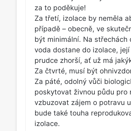
za to poděkuje!
Za třetí, izolace by neměla a
případě – obecně, ve skuteč
být minimální. Na střechách 
voda dostane do izolace, její
prudce zhorší, ať už má jakýk
Za čtvrté, musí být ohnivzdo
Za páté, odolný vůči biolog
poskytovat živnou půdu pro 
vzbuzovat zájem o potravu 
bude také touha reprodukovat
izolace.