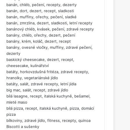
banán, chléb, pečení, recepty, dezerty
banán, dort, dezert, recept, sladkosti
banán, muffiny, ořechy, pečení, sladké
banán, zmrzlina, dezert, sladkosti, letní recepty
banánový chléb, kvásek, pečení, zdravé recepty
banány, chléb, ořechy, dezert, pečení
banány, krém, koláč, dezert, recept
banány, ovesné vločky, muffiny, zdravé pečení,
dezerty
baskický cheesecake, dezert, recept,
cheesecake, kulinářství
batáty, horkovzdušná fritéza, zdravé recepty,
hranolky, vegetariánské jídlo
batáty, salát, zdravé recepty, letní jídla
big mac, salát, recept, zdravé jídlo
bílá lasagne, recept, italská kuchyně, bešamel,
mleté maso
bílá pizza, recept, italská kuchyně, pizza, domácí
pizza
bílkoviny, zdravé jídlo, fitness, recepty, quinoa
Biscotti a sušenky