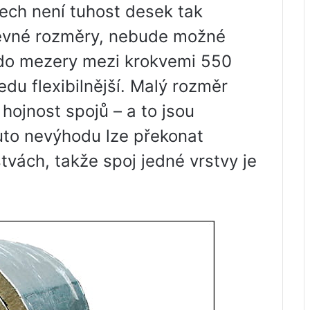
ech není tuhost desek tak
pevné rozměry, nebude možné
 do mezery mezi krokvemi 550
du flexibilnější. Malý rozměr
ojnost spojů – a to jsou
uto nevýhodu lze překonat
vách, takže spoj jedné vrstvy je