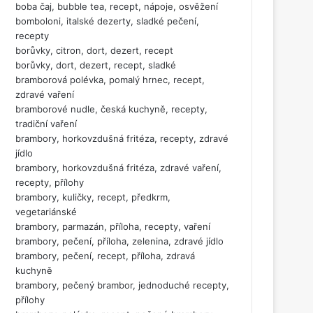
boba čaj, bubble tea, recept, nápoje, osvěžení
bomboloni, italské dezerty, sladké pečení,
recepty
borůvky, citron, dort, dezert, recept
borůvky, dort, dezert, recept, sladké
bramborová polévka, pomalý hrnec, recept,
zdravé vaření
bramborové nudle, česká kuchyně, recepty,
tradiční vaření
brambory, horkovzdušná fritéza, recepty, zdravé
jídlo
brambory, horkovzdušná fritéza, zdravé vaření,
recepty, přílohy
brambory, kuličky, recept, předkrm,
vegetariánské
brambory, parmazán, příloha, recepty, vaření
brambory, pečení, příloha, zelenina, zdravé jídlo
brambory, pečení, recept, příloha, zdravá
kuchyně
brambory, pečený brambor, jednoduché recepty,
přílohy