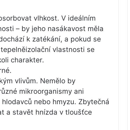
bsorbovat vlhkost. V ideálním
nosti – by jeho nasákavost měla
dochází k zatékání, a pokud se
 tepelněizolační vlastnosti se
oli charakter.
rné.
ickým vlivům. Nemělo by
různé mikroorganismy ani
u hlodavců nebo hmyzu. Zbytečná
 a stavět hnízda v tloušťce