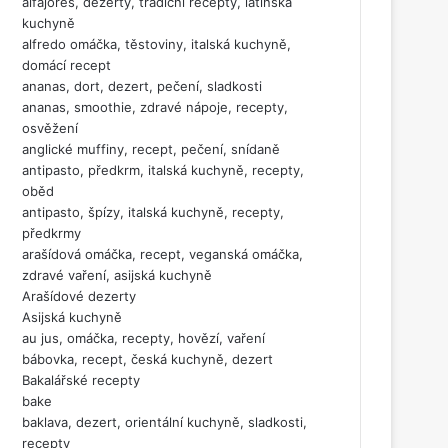
alfajores, dezerty, tradiční recepty, latinská
kuchyně
alfredo omáčka, těstoviny, italská kuchyně,
domácí recept
ananas, dort, dezert, pečení, sladkosti
ananas, smoothie, zdravé nápoje, recepty,
osvěžení
anglické muffiny, recept, pečení, snídaně
antipasto, předkrm, italská kuchyně, recepty,
oběd
antipasto, špízy, italská kuchyně, recepty,
předkrmy
arašídová omáčka, recept, veganská omáčka,
zdravé vaření, asijská kuchyně
Arašídové dezerty
Asijská kuchyně
au jus, omáčka, recepty, hovězí, vaření
bábovka, recept, česká kuchyně, dezert
Bakalářské recepty
bake
baklava, dezert, orientální kuchyně, sladkosti,
recepty