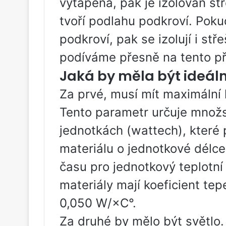
vytápěna, pak je izolován st
tvoří podlahu podkroví. Poku
podkroví, pak se izolují i ​​s
podíváme přesně na tento př
Jaká by měla být ideáln
Za prvé, musí mít maximální k
Tento parametr určuje množs
jednotkách (wattech), kter
materiálu o jednotkové délce
času pro jednotkový teplotní r
materiály mají koeficient tep
0,050 W/×C°.
Za druhé by mělo být světlo