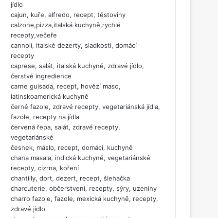
jídlo
cajun, kuře, alfredo, recept, těstoviny
calzone,pizza,italská kuchyně,rychlé
recepty,večeře
cannoli, italské dezerty, sladkosti, domácí
recepty
caprese, salát, italská kuchyně, zdravé jídlo,
čerstvé ingredience
carne guisada, recept, hovězí maso,
latinskoamerická kuchyně
černé fazole, zdravé recepty, vegetariánská jídla,
fazole, recepty na jídla
červená řepa, salát, zdravé recepty,
vegetariánské
česnek, máslo, recept, domácí, kuchyně
chana masala, indická kuchyně, vegetariánské
recepty, cizrna, koření
chantilly, dort, dezert, recept, šlehačka
charcuterie, občerstvení, recepty, sýry, uzeniny
charro fazole, fazole, mexická kuchyně, recepty,
zdravé jídlo