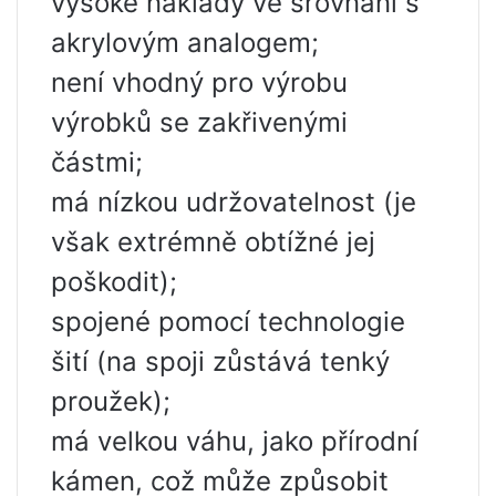
vysoké náklady ve srovnání s
akrylovým analogem;
není vhodný pro výrobu
výrobků se zakřivenými
částmi;
má nízkou udržovatelnost (je
však extrémně obtížné jej
poškodit);
spojené pomocí technologie
šití (na spoji zůstává tenký
proužek);
má velkou váhu, jako přírodní
kámen, což může způsobit