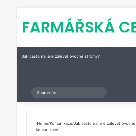
FARMÁŘSKÁ C
Jak často na jaře zalévat ovocné stromy?
Pinterest
Switch skin
Search
for
Home
/
Komunikace
/
Jak často na jaře zalévat ovocn
Komunikace