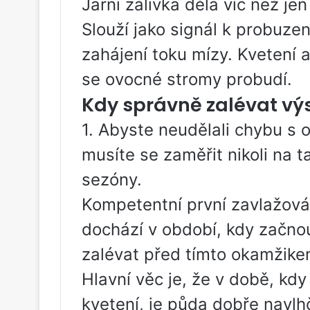
Jarní zálivka dělá víc než j
Slouží jako signál k probuzen
zahájení toku mízy. Kvetení a
se ovocné stromy probudí.
Kdy správně zalévat v
1. Abyste neudělali chybu s o
musíte se zaměřit nikoli na ta
sezóny.
Kompetentní první zavlažován
dochází v období, kdy začno
zalévat před tímto okamžike
Hlavní věc je, že v době, kdy 
kvetení, je půda dobře navlh