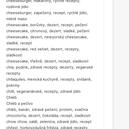
cheeseburger, makarony, rychlé recepty,
rodinné jídlo
cheeseburger, zapečený, recept, rychlé jídlo,
mleté maso
cheesecake, borůvky, dezert, recept, pečení
cheesecake, citronový, dezert, sladké, pečení
cheesecake, dezert, newyorský cheesecake,
sladké, recept
cheesecake, red velvet, dezert, recepty,
sladkosti
cheesecake, třešně, dezert, recept, sladkosti
chia, pudink, zdravé recepty, dezerty, veganské
recepty
chilaquiles, mexická kuchyně, recepty, snídaně,
pokrmy
chilli, vegetariánské, recepty, zdravé jídlo
Chléb
Chléb a pečivo
chléb, banán, zdravé pečení, protein, svačina
chocotorta, dezert, čokoláda, recept, sladkosti
chow chow, salát, zelenina, zdravé jídlo, recept
chřest, horkovzdušná fritéza, zdravé recepty,