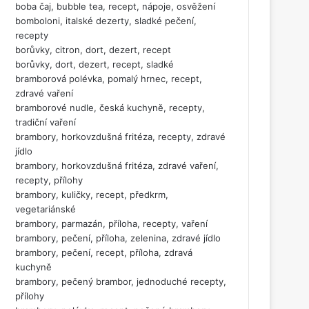
boba čaj, bubble tea, recept, nápoje, osvěžení
bomboloni, italské dezerty, sladké pečení,
recepty
borůvky, citron, dort, dezert, recept
borůvky, dort, dezert, recept, sladké
bramborová polévka, pomalý hrnec, recept,
zdravé vaření
bramborové nudle, česká kuchyně, recepty,
tradiční vaření
brambory, horkovzdušná fritéza, recepty, zdravé
jídlo
brambory, horkovzdušná fritéza, zdravé vaření,
recepty, přílohy
brambory, kuličky, recept, předkrm,
vegetariánské
brambory, parmazán, příloha, recepty, vaření
brambory, pečení, příloha, zelenina, zdravé jídlo
brambory, pečení, recept, příloha, zdravá
kuchyně
brambory, pečený brambor, jednoduché recepty,
přílohy