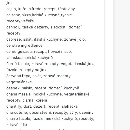
jídlo
cajun, kuře, alfredo, recept, těstoviny
calzone,pizza,italská kuchyně,rychlé
recepty,večeře
cannoli, italské dezerty, sladkosti, domácí
recepty
caprese, salát, italská kuchyně, zdravé jídlo,
čerstvé ingredience
carne guisada, recept, hovězí maso,
latinskoamerická kuchyně
černé fazole, zdravé recepty, vegetariánská jídla,
fazole, recepty na jídla
červená řepa, salát, zdravé recepty,
vegetariánské
česnek, máslo, recept, domácí, kuchyně
chana masala, indická kuchyně, vegetariánské
recepty, cizrna, koření
chantilly, dort, dezert, recept, šlehačka
charcuterie, občerstvení, recepty, sýry, uzeniny
charro fazole, fazole, mexická kuchyně, recepty,
zdravé jídlo