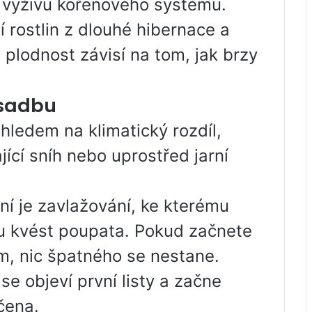
en výživu kořenového systému.
í rostlin z dlouhé hibernace a
 plodnost závisí na tom, jak brzy
ýsadbu
hledem na klimatický rozdíl,
jící sníh nebo uprostřed jarní
í je zavlažování, ke kterému
u kvést poupata. Pokud začnete
m, nic špatného se nestane.
se objeví první listy a začne
čena.