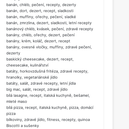
banán, chléb, pečení, recepty, dezerty
banán, dort, dezert, recept, sladkosti
banán, muffiny, ořechy, pečení, sladké
banán, zmrzlina, dezert, sladkosti, letní recepty
banánový chléb, kvásek, pečení, zdravé recepty
banány, chléb, ořechy, dezert, pečení
banány, krém, koláč, dezert, recept
banány, ovesné vločky, muffiny, zdravé pečení,
dezerty
baskický cheesecake, dezert, recept,
cheesecake, kulinářství
batáty, horkovzdušná fritéza, zdravé recepty,
hranolky, vegetariánské jídlo
batáty, salát, zdravé recepty, letní jídla
big mac, salát, recept, zdravé jídlo
bílá lasagne, recept, italská kuchyně, bešamel,
mleté maso
bílá pizza, recept, italská kuchyně, pizza, domácí
pizza
bílkoviny, zdravé jídlo, fitness, recepty, quinoa
Biscotti a sušenky