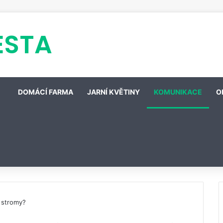
ESTA
DOMÁCÍ FARMA
JARNÍ KVĚTINY
KOMUNIKACE
O
é stromy?