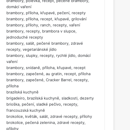
brambory, polévka, recept, pečené brambory,
domácí vaření
brambory, příloha, křupavé, pečení, recepty
brambory, příloha, recept, křupavé, grilování
brambory, přílohy, ranch, recepty, vaření
brambory, recepty, brambora v slupce,
jednoduché recepty
brambory, salát, pečené brambory, zdravé
recepty, vegetariánské jídlo
brambory, slupky, recepty, rychlé jídlo, domácí
vaření
brambory, snídaně, příloha, křupavé, recept
brambory, zapečené, au gratin, recept, příloha
brambory, zapečené, Cracker Barrel, recepty,
příloha
brazilská kuchyně
brigadeiro, brazilská kuchyně, sladkosti, dezerty
brioška, pečení, sladké pečivo, recepty,
francouzská kuchyně
brokolice, květák, salát, zdravé recepty, přílohy
brokolice, pečená zelenina, zdravé recepty,
přílohy