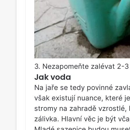
3. Nezapomeňte zalévat 2-3 t
Jak voda
Na jaře se tedy povinné zavl
však existují nuance, které j
stromy na zahradě vzrostlé, 
zálivka. Hlavní věc je být v
Mladé sazenice budou muset