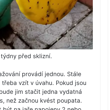
ýdny před sklizní.
ažování provádí jednou. Stále
e třeba vzít v úvahu. Pokud jsou
bude jim stačit jedna vydatná
čas, než začnou kvést poupata.
 být na jaře napojeny 2 nebo