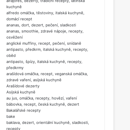
alfajores, dezerty, tradiční recepty, latinská
kuchyně
alfredo omáčka, těstoviny, italská kuchyně,
domácí recept
ananas, dort, dezert, pečení, sladkosti
ananas, smoothie, zdravé nápoje, recepty,
osvěžení
anglické muffiny, recept, pečení, snídaně
antipasto, předkrm, italská kuchyně, recepty,
oběd
antipasto, špízy, italská kuchyně, recepty,
předkrmy
arašídová omáčka, recept, veganská omáčka,
zdravé vaření, asijská kuchyně
Arašídové dezerty
Asijská kuchyně
au jus, omáčka, recepty, hovězí, vaření
bábovka, recept, česká kuchyně, dezert
Bakalářské recepty
bake
baklava, dezert, orientální kuchyně, sladkosti,
recepty