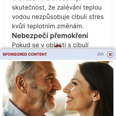
skutečnost, že zalévání teplou
vodou nezpůsobuje cibuli stres
kvůli teplotním změnám.
Nebezpečí přemokření
Pokud se v oblasti s cibulí
vytvoří bažiny, další výsledek
SPONSORED CONTENT
je zcela jistý – rostlina začne
hnít. Nadměrné zavlažování
navíc vytváří nejpříznivější
podmínky pro množení různých
mikroorganismů nebezpečných
pro kulturu. Výsledkem je, že i