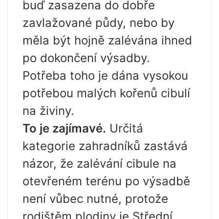
buď zasazena do dobře
zavlažované půdy, nebo by
měla být hojně zalévána ihned
po dokončení výsadby.
Potřeba toho je dána vysokou
potřebou malých kořenů cibulí
na živiny.
To je zajímavé.
Určitá
kategorie zahradníků zastává
názor, že zalévání cibule na
otevřeném terénu po výsadbě
není vůbec nutné, protože
rodištěm plodiny je Střední