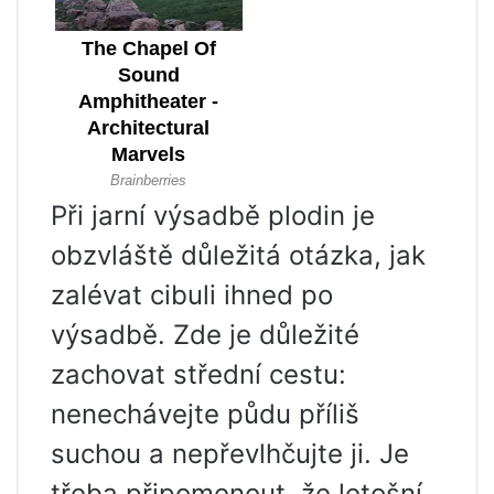
Při jarní výsadbě plodin je
obzvláště důležitá otázka, jak
zalévat cibuli ihned po
výsadbě. Zde je důležité
zachovat střední cestu:
nenechávejte půdu příliš
suchou a nepřevlhčujte ji. Je
třeba připomenout, že letošní