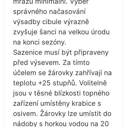
mrazů minimální. Výběr
správného načasování
výsadby cibule výrazně
zvyšuje šanci na velkou úrodu
na konci sezóny.
Sazenice musí být připraveny
před výsevem. Za tímto
účelem se žárovky zahřívají na
teplotu +25 stupňů. Volitelně
jsou v těsné blízkosti topného
zařízení umístěny krabice s
osivem. Žárovky lze umístit do
nádoby s horkou vodou na 20