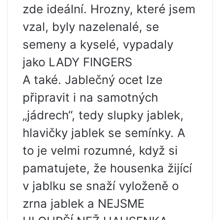
zde ideální. Hrozny, které jsem
vzal, byly nazelenalé, se
semeny a kyselé, vypadaly
jako LADY FINGERS
A také. Jablečný ocet lze
připravit i na samotných
„jádrech“, tedy slupky jablek,
hlavičky jablek se semínky. A
to je velmi rozumné, když si
pamatujete, že housenka žijící
v jablku se snaží vyloženě o
zrna jablek a NEJSME