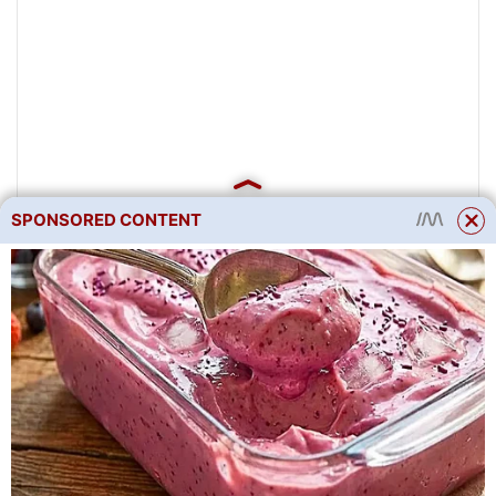
SPONSORED CONTENT
Hrdlo misky svažte gázou, ale.
Nejlepší je vzít 2 nylonové