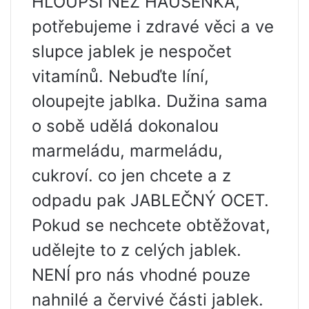
HLOUPŠÍ NEŽ HAUSENKA,
potřebujeme i zdravé věci a ve
slupce jablek je nespočet
vitamínů. Nebuďte líní,
oloupejte jablka. Dužina sama
o sobě udělá dokonalou
marmeládu, marmeládu,
cukroví. co jen chcete a z
odpadu pak JABLEČNÝ OCET.
Pokud se nechcete obtěžovat,
udělejte to z celých jablek.
NENÍ pro nás vhodné pouze
nahnilé a červivé části jablek.