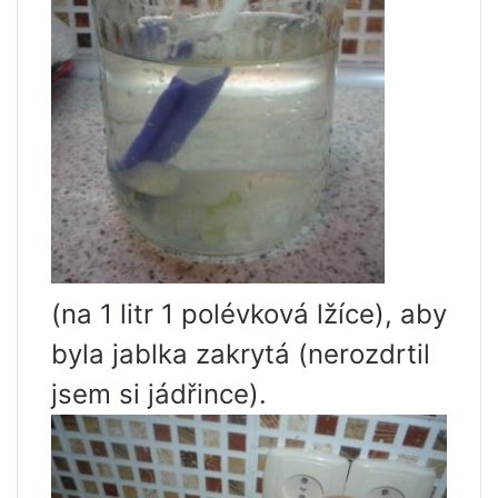
(na 1 litr 1 polévková lžíce), aby
byla jablka zakrytá (nerozdrtil
jsem si jádřince).