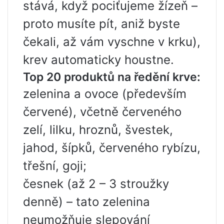
stává, když pociťujeme žízeň –
proto musíte pít, aniž byste
čekali, až vám vyschne v krku),
krev automaticky houstne.
Top 20 produktů na ředění krve:
zelenina a ovoce (především
červené), včetně červeného
zelí, lilku, hroznů, švestek,
jahod, šípků, červeného rybízu,
třešní, goji;
česnek (až 2 – 3 stroužky
denně) – tato zelenina
neumožňuje slepování