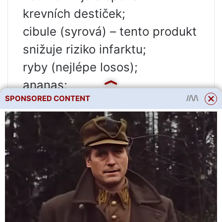
krevních destiček;
cibule (syrová) – tento produkt
snižuje riziko infarktu;
ryby (nejlépe losos);
ananas;
SPONSORED CONTENT
ořechy (nejlépe mandle);
zázvor a kurkuma. Toto koření,
známé zejména pro své
vlastnosti na ředění krve, se již
ve staré Číně používalo k
léčebným účelům. Lze je
přidávat do pokrmů nebo