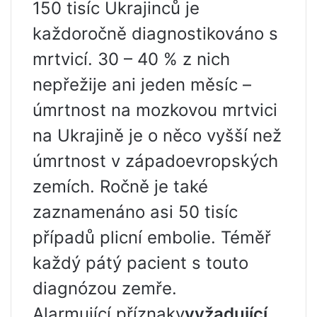
150 tisíc Ukrajinců je
každoročně diagnostikováno s
mrtvicí. 30 – 40 % z nich
nepřežije ani jeden měsíc –
úmrtnost na mozkovou mrtvici
na Ukrajině je o něco vyšší než
úmrtnost v západoevropských
zemích. Ročně je také
zaznamenáno asi 50 tisíc
případů plicní embolie. Téměř
každý pátý pacient s touto
diagnózou zemře.
Alarmující příznaky
vyžadující