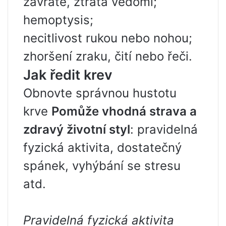
závratě, ztráta vědomí;
hemoptysis;
necitlivost rukou nebo nohou;
zhoršení zraku, čití nebo řeči.
Jak ředit krev
Obnovte správnou hustotu
krve
Pomůže vhodná strava a
zdravý životní styl
: pravidelná
fyzická aktivita, dostatečný
spánek, vyhýbání se stresu
atd.
Pravidelná fyzická aktivita