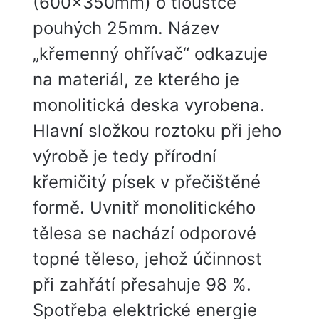
(600x350mm) o tloušťce
pouhých 25mm. Název
„křemenný ohřívač“ odkazuje
na materiál, ze kterého je
monolitická deska vyrobena.
Hlavní složkou roztoku při jeho
výrobě je tedy přírodní
křemičitý písek v přečištěné
formě. Uvnitř monolitického
tělesa se nachází odporové
topné těleso, jehož účinnost
při zahřátí přesahuje 98 %.
Spotřeba elektrické energie