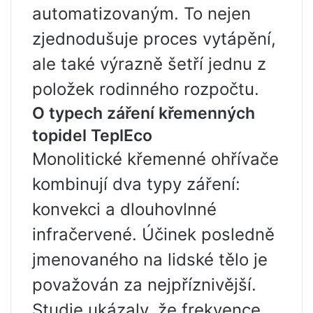
automatizovaným. To nejen
zjednodušuje proces vytápění,
ale také výrazně šetří jednu z
položek rodinného rozpočtu.
O typech záření křemenných
topidel TeplEco
Monolitické křemenné ohřívače
kombinují dva typy záření:
konvekci a dlouhovlnné
infračervené. Účinek posledně
jmenovaného na lidské tělo je
považován za nejpříznivější.
Studie ukázaly, že frekvence