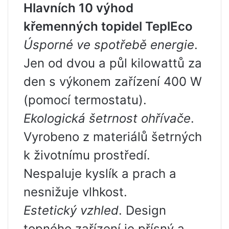
Hlavních 10 výhod
křemenných topidel TeplEco
Úsporné ve spotřebě energie
.
Jen od dvou a půl kilowattů za
den s výkonem zařízení 400 W
(pomocí termostatu).
Ekologická šetrnost ohřívače
.
Vyrobeno z materiálů šetrných
k životnímu prostředí.
Nespaluje kyslík a prach a
nesnižuje vlhkost.
Estetický vzhled
. Design
topného zařízení je přísný a