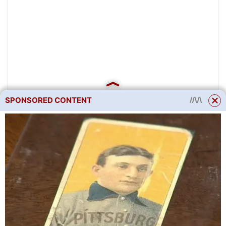
SPONSORED CONTENT
Základním modulem
monolitického křemenného
topidla TeplEco pro domácnost
je jeden křemenný panel se
zabudovaným topným
tělesem. Pro místnosti různých