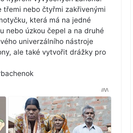
e třemi nebo čtyřmi zakřivenými
otyčku, která má na jedné
ou nebo úzkou čepel a na druhé
vého univerzálního nástroje
ny, ale také vytvořit drážky pro
orbachenok