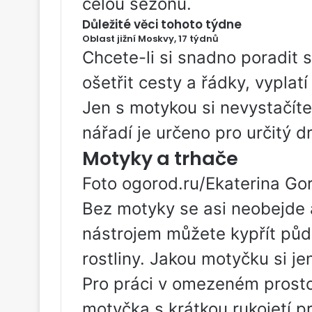
celou sezónu.
Důležité věci tohoto týdne
Oblast jižní Moskvy, 17 týdnů
Chcete-li si snadno poradit 
ošetřit cesty a řádky, vyplatí
Jen s motykou si nevystačít
nářadí je určeno pro určitý d
Motyky a trhače
Foto ogorod.ru/Ekaterina G
Bez motyky se asi neobejde a
nástrojem můžete kypřít půd
rostliny. Jakou motyčku si je
Pro práci v omezeném prost
motyčka s krátkou rukojetí 