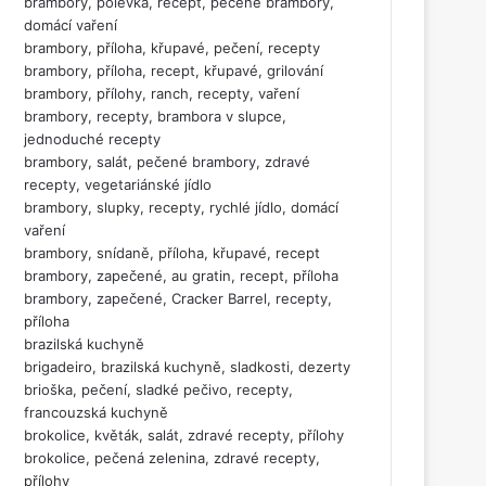
brambory, polévka, recept, pečené brambory,
domácí vaření
brambory, příloha, křupavé, pečení, recepty
brambory, příloha, recept, křupavé, grilování
brambory, přílohy, ranch, recepty, vaření
brambory, recepty, brambora v slupce,
jednoduché recepty
brambory, salát, pečené brambory, zdravé
recepty, vegetariánské jídlo
brambory, slupky, recepty, rychlé jídlo, domácí
vaření
brambory, snídaně, příloha, křupavé, recept
brambory, zapečené, au gratin, recept, příloha
brambory, zapečené, Cracker Barrel, recepty,
příloha
brazilská kuchyně
brigadeiro, brazilská kuchyně, sladkosti, dezerty
brioška, pečení, sladké pečivo, recepty,
francouzská kuchyně
brokolice, květák, salát, zdravé recepty, přílohy
brokolice, pečená zelenina, zdravé recepty,
přílohy