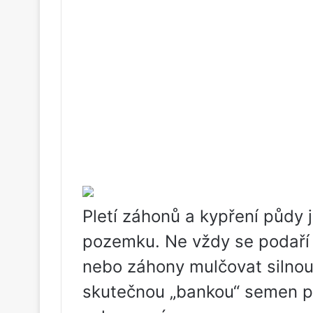
Pletí záhonů a kypření půdy 
pozemku. Ne vždy se podaří c
nebo záhony mulčovat silnou
skutečnou „bankou“ semen pl