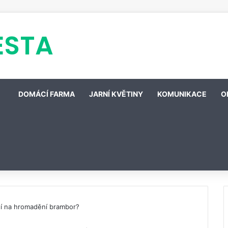
ESTA
DOMÁCÍ FARMA
JARNÍ KVĚTINY
KOMUNIKACE
O
ší na hromadění brambor?