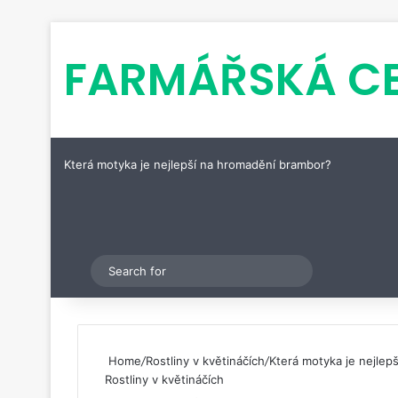
FARMÁŘSKÁ C
Která motyka je nejlepší na hromadění brambor?
Pinterest
Switch skin
Search
for
Home
/
Rostliny v květináčích
/
Která motyka je nejlep
Rostliny v květináčích