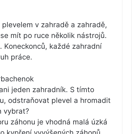
s plevelem v zahradě a zahradě,
 se mít po ruce několik nástrojů.
e. Koneckonců, každé zahradní
ruh práce.
orbachenok
ni jeden zahradník. S tímto
u, odstraňovat plevel a hromadit
n vybrat?
oru záhonu je vhodná malá úzká
pro kypření vyvýšených záhonů.