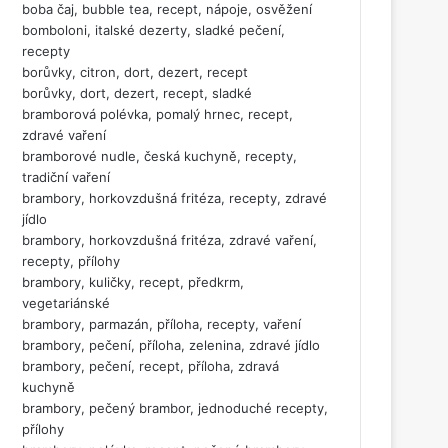
boba čaj, bubble tea, recept, nápoje, osvěžení
bomboloni, italské dezerty, sladké pečení,
recepty
borůvky, citron, dort, dezert, recept
borůvky, dort, dezert, recept, sladké
bramborová polévka, pomalý hrnec, recept,
zdravé vaření
bramborové nudle, česká kuchyně, recepty,
tradiční vaření
brambory, horkovzdušná fritéza, recepty, zdravé
jídlo
brambory, horkovzdušná fritéza, zdravé vaření,
recepty, přílohy
brambory, kuličky, recept, předkrm,
vegetariánské
brambory, parmazán, příloha, recepty, vaření
brambory, pečení, příloha, zelenina, zdravé jídlo
brambory, pečení, recept, příloha, zdravá
kuchyně
brambory, pečený brambor, jednoduché recepty,
přílohy