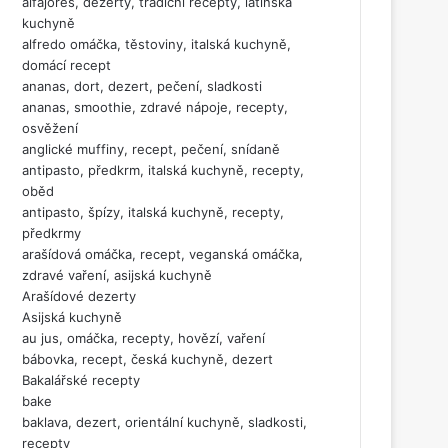
alfajores, dezerty, tradiční recepty, latinská
kuchyně
alfredo omáčka, těstoviny, italská kuchyně,
domácí recept
ananas, dort, dezert, pečení, sladkosti
ananas, smoothie, zdravé nápoje, recepty,
osvěžení
anglické muffiny, recept, pečení, snídaně
antipasto, předkrm, italská kuchyně, recepty,
oběd
antipasto, špízy, italská kuchyně, recepty,
předkrmy
arašídová omáčka, recept, veganská omáčka,
zdravé vaření, asijská kuchyně
Arašídové dezerty
Asijská kuchyně
au jus, omáčka, recepty, hovězí, vaření
bábovka, recept, česká kuchyně, dezert
Bakalářské recepty
bake
baklava, dezert, orientální kuchyně, sladkosti,
recepty