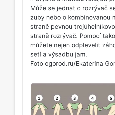
Může se jednat o rozrývač s
zuby nebo o kombinovanou m
straně pevnou trojúhelníkov
straně rozrývač. Pomocí tako
můžete nejen odplevelit záho
setí a výsadbu jam.
Foto ogorod.ru/Ekaterina G