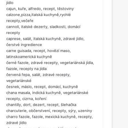
jídlo
cajun, kuře, alfredo, recept, těstoviny
calzone,pizza,italská kuchyně,rychlé
recepty,večeře
cannoli, italské dezerty, sladkosti, domácí
recepty
caprese, salát, italská kuchyně, zdravé jídlo,
čerstvé ingredience
carne guisada, recept, hovězí maso,
latinskoamerická kuchyně
černé fazole, zdravé recepty, vegetariánská jídla,
fazole, recepty na jídla
červená řepa, salát, zdravé recepty,
vegetariánské
česnek, máslo, recept, domácí, kuchyně
chana masala, indická kuchyně, vegetariánské
recepty, cizrna, koření
chantilly, dort, dezert, recept, šlehačka
charcuterie, občerstvení, recepty, sýry, uzeniny
charro fazole, fazole, mexická kuchyně, recepty,
zdravé jídlo