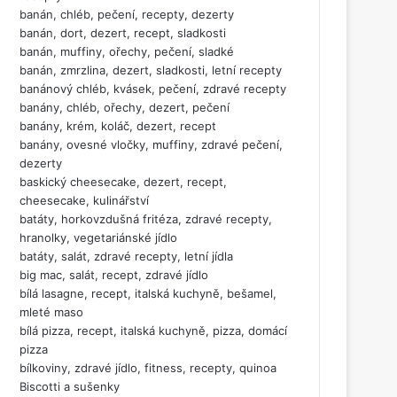
banán, chléb, pečení, recepty, dezerty
banán, dort, dezert, recept, sladkosti
banán, muffiny, ořechy, pečení, sladké
banán, zmrzlina, dezert, sladkosti, letní recepty
banánový chléb, kvásek, pečení, zdravé recepty
banány, chléb, ořechy, dezert, pečení
banány, krém, koláč, dezert, recept
banány, ovesné vločky, muffiny, zdravé pečení,
dezerty
baskický cheesecake, dezert, recept,
cheesecake, kulinářství
batáty, horkovzdušná fritéza, zdravé recepty,
hranolky, vegetariánské jídlo
batáty, salát, zdravé recepty, letní jídla
big mac, salát, recept, zdravé jídlo
bílá lasagne, recept, italská kuchyně, bešamel,
mleté maso
bílá pizza, recept, italská kuchyně, pizza, domácí
pizza
bílkoviny, zdravé jídlo, fitness, recepty, quinoa
Biscotti a sušenky