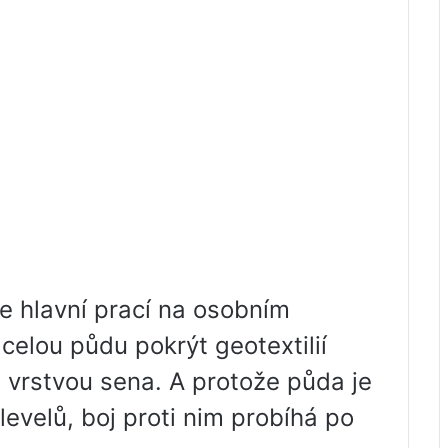
je hlavní prací na osobním
elou půdu pokrýt geotextilií
 vrstvou sena. A protože půda je
evelů, boj proti nim probíhá po