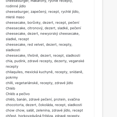
cheeseburger, makarony, rychlé recepty,
rodinné jídlo
cheeseburger, zapečený, recept, rychlé jídlo,
mleté maso
cheesecake, borůvky, dezert, recept, pečení
cheesecake, citronový, dezert, sladké, pečení
cheesecake, dezert, newyorský cheesecake,
sladké, recept
cheesecake, red velvet, dezert, recepty,
sladkosti
cheesecake, třešně, dezert, recept, sladkosti
chia, pudink, zdravé recepty, dezerty, veganské
recepty
chilaquiles, mexická kuchyně, recepty, snídaně,
pokrmy
chilli, vegetariánské, recepty, zdravé jídlo
Chléb
Chléb a pečivo
chléb, banán, zdravé pečení, protein, svačina
chocotorta, dezert, čokoláda, recept, sladkosti
chow chow, salát, zelenina, zdravé jídlo, recept
chřest, horkovzdušná fritéza, zdravé recepty,