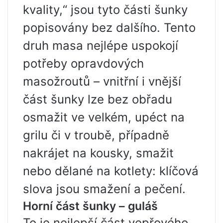
kvality,“ jsou tyto části šunky
popisovány bez dalšího. Tento
druh masa nejlépe uspokojí
potřeby opravdových
masožroutů – vnitřní i vnější
část šunky lze bez obřadu
osmažit ve velkém, upéct na
grilu či v troubě, případně
nakrájet na kousky, smažit
nebo dělané na kotlety: klíčová
slova jsou smažení a pečení.
Horní část šunky – guláš
To je nejlepší část vepřového