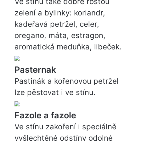
Ve stínu také dobře rostou
zelení a bylinky: koriandr,
kadeřavá petržel, celer,
oregano, máta, estragon,
aromatická meduňka, libeček.
Pasternak
Pastinák a kořenovou petržel
lze pěstovat i ve stínu.
Fazole a fazole
Ve stínu zakoření i speciálně
vyšlechtěné odstíny odolné