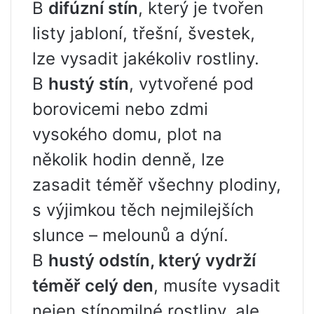
В
difúzní stín
, který je tvořen
listy jabloní, třešní, švestek,
lze vysadit jakékoliv rostliny.
В
hustý stín
, vytvořené pod
borovicemi nebo zdmi
vysokého domu, plot na
několik hodin denně, lze
zasadit téměř všechny plodiny,
s výjimkou těch nejmilejších
slunce – melounů a dýní.
В
hustý odstín, který vydrží
téměř celý den
, musíte vysadit
nejen stínomilné rostliny, ale