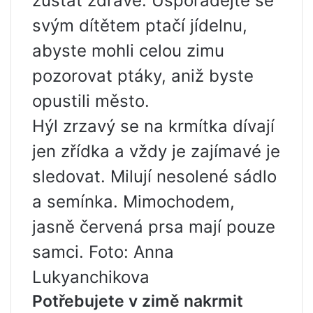
zůstat zdravé. Uspořádejte se
svým dítětem ptačí jídelnu,
abyste mohli celou zimu
pozorovat ptáky, aniž byste
opustili město.
Hýl zrzavý se na krmítka dívají
jen zřídka a vždy je zajímavé je
sledovat. Milují nesolené sádlo
a semínka. Mimochodem,
jasně červená prsa mají pouze
samci. Foto: Anna
Lukyanchikova
Potřebujete v zimě nakrmit