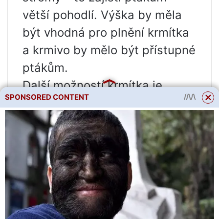
větší pohodlí. Výška by měla
být vhodná pro plnění krmítka
a krmivo by mělo být přístupné
ptákům.
Další možností krmítka je
SPONSORED CONTENT
krmítko z pletiva. Konstrukce
umožňuje uskladnit velkou
zásobu krmení najednou a síť
umožňuje krmit i když je
spodní část pokrytá sněhem.
Na dně krmítka je velký otvor,
na fotografii je pokrytý