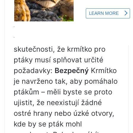
Pokud si chcete koupit hotové
krmítko pro ptáky nebo si ho
vyrobit sami, měli byste
věnovat pozornost
skutečnosti, že krmítko pro
ptáky musí splňovat určité
požadavky:
Bezpečný
Krmítko
je navrženo tak, aby pomáhalo
ptákům – měli byste se proto
ujistit, že neexistují žádné
ostré hrany nebo úzké otvory,
kde by se pták mohl