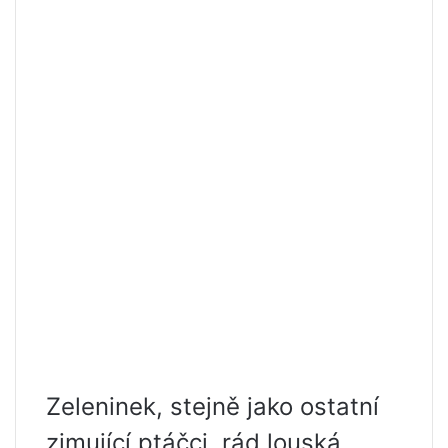
Zeleninek, stejně jako ostatní
zimující ptáčci, rád louská