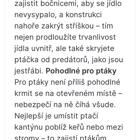
zajistit bočnicemi, aby se jídlo
nevysypalo, a konstrukci
nahoře zakrýt stříškou – tím
nejen prodloužíte trvanlivost
jídla uvnitř, ale také skryjete
ptáčka od predátorů, jako jsou
jestřábi.
Pohodlné pro ptáky
Pro ptáky není příliš pohodlné
krmit se na otevřeném místě –
nebezpečí na ně číhá všude.
Nejlepší je umístit ptačí
kantýnu poblíž keřů nebo mezi
stromy – to zajistí ptákům