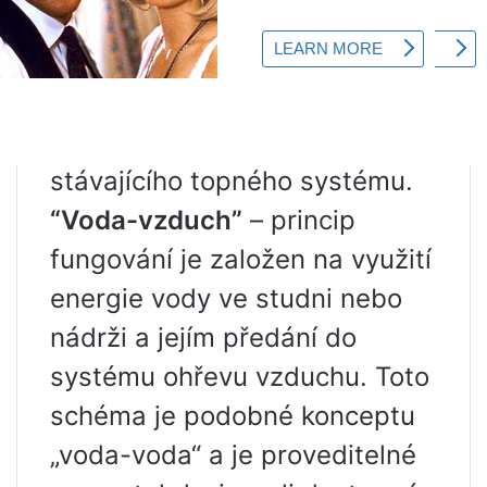
výměny tepla má poměrně
nízké náklady na instalaci a
rychlou návratnost, lze jej
snadno integrovat do
stávajícího topného systému.
“Voda-vzduch”
– princip
fungování je založen na využití
energie vody ve studni nebo
nádrži a jejím předání do
systému ohřevu vzduchu. Toto
schéma je podobné konceptu
„voda-voda“ a je proveditelné