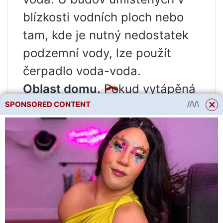
blízkosti vodních ploch nebo
tam, kde je nutný nedostatek
podzemní vody, lze použít
čerpadlo voda-voda.
Oblast domu.
Pokud vytápěná
SPONSORED CONTENT
plocha přesahuje 250 m 2 a
existuje možnost vrtání studní,
pak bude čerpadlo půda-voda
optimální. Pro domy menší než
200 m2 je ideální čerpadlo
vzduch-voda. Pro malé byty,
kanceláře nebo komerční