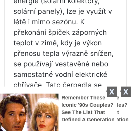
energie (solární kolektory,
solární panely), lze je využít v
létě i mimo sezónu. K
překonání špiček záporných
teplot v zimě, kdy je výkon
přenosu tepla výrazně snížen,
se používají vestavěné nebo
samostatné vodní elektrické
ohřívače. Tato čerpadla se
X
X
používají zpravidla v
soukromých a bytových
domech, městských domech a
hotelech. Takový systém