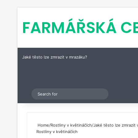
FARMÁŘSKÁ C
Jaké těsto lze zmrazit v mrazáku?
Pinterest
Switch skin
Search
for
Home
/
Rostliny v květináčích
/
Jaké těsto lze zmrazit
Rostliny v květináčích