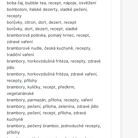
boba čaj, bubble tea, recept, nápoje, osvěžení
bomboloni, italské dezerty, sladké pečení,
recepty
borůvky, citron, dort, dezert, recept
borůvky, dort, dezert, recept, sladké
bramborová polévka, pomalý hrnec, recept,
zdravé vaření
bramborové nudle, česká kuchyně, recepty,
tradiční vaření
brambory, horkovzdušná fritéza, recepty, zdravé
jídlo
brambory, horkovzdušná fritéza, zdravé vaření,
recepty, přílohy
brambory, kuličky, recept, předkrm,
vegetariánské
brambory, parmazán, příloha, recepty, vaření
brambory, pečení, příloha, zelenina, zdravé jídlo
brambory, pečení, recept, příloha, zdravá
kuchyně
brambory, pečený brambor, jednoduché recepty,
přílohy