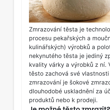
Zmrazování těsta je technol
procesu pekařských a moučn
kulinářských) výrobků a polo
nekynutého těsta je jediný 
kvality várky a výrobků z ní.
těsto zachová své vlastnost
zmrazování je šokové zmrazo
dlouhodobé uskladnění za úč
produktů nebo k prodeji.
Je možné těsto zmrazit