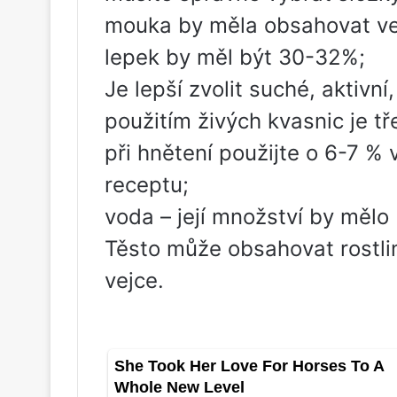
mouka by měla obsahovat vel
lepek by měl být 30-32%;
Je lepší zvolit suché, aktivn
použitím živých kvasnic je tře
při hnětení použijte o 6-7 % 
receptu;
voda – její množství by mělo 
Těsto může obsahovat rostlinn
vejce.