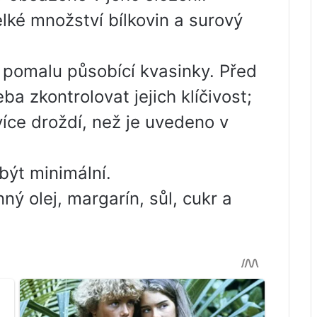
ké množství bílkovin a surový
í, pomalu působící kvasinky. Před
ba zkontrolovat jejich klíčivost;
více droždí, než je uvedeno v
být minimální.
ý olej, margarín, sůl, cukr a