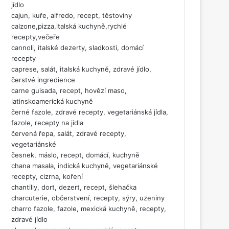
jídlo
cajun, kuře, alfredo, recept, těstoviny
calzone,pizza,italská kuchyně,rychlé
recepty,večeře
cannoli, italské dezerty, sladkosti, domácí
recepty
caprese, salát, italská kuchyně, zdravé jídlo,
čerstvé ingredience
carne guisada, recept, hovězí maso,
latinskoamerická kuchyně
černé fazole, zdravé recepty, vegetariánská jídla,
fazole, recepty na jídla
červená řepa, salát, zdravé recepty,
vegetariánské
česnek, máslo, recept, domácí, kuchyně
chana masala, indická kuchyně, vegetariánské
recepty, cizrna, koření
chantilly, dort, dezert, recept, šlehačka
charcuterie, občerstvení, recepty, sýry, uzeniny
charro fazole, fazole, mexická kuchyně, recepty,
zdravé jídlo