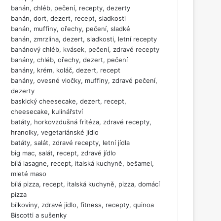
banán, chléb, pečení, recepty, dezerty
banán, dort, dezert, recept, sladkosti
banán, muffiny, ořechy, pečení, sladké
banán, zmrzlina, dezert, sladkosti, letní recepty
banánový chléb, kvásek, pečení, zdravé recepty
banány, chléb, ořechy, dezert, pečení
banány, krém, koláč, dezert, recept
banány, ovesné vločky, muffiny, zdravé pečení,
dezerty
baskický cheesecake, dezert, recept,
cheesecake, kulinářství
batáty, horkovzdušná fritéza, zdravé recepty,
hranolky, vegetariánské jídlo
batáty, salát, zdravé recepty, letní jídla
big mac, salát, recept, zdravé jídlo
bílá lasagne, recept, italská kuchyně, bešamel,
mleté maso
bílá pizza, recept, italská kuchyně, pizza, domácí
pizza
bílkoviny, zdravé jídlo, fitness, recepty, quinoa
Biscotti a sušenky