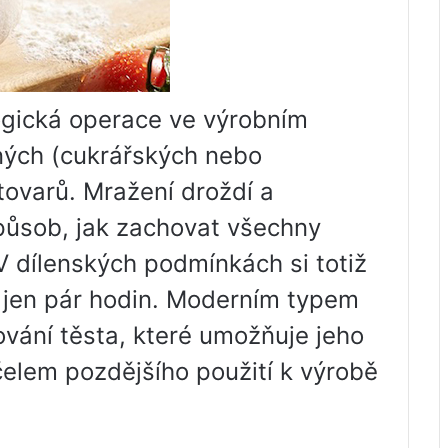
ogická operace ve výrobním
ých (cukrářských nebo
tovarů. Mražení droždí a
způsob, jak zachovat všechny
 V dílenských podmínkách si totiž
i jen pár hodin. Moderním typem
vání těsta, které umožňuje jeho
elem pozdějšího použití k výrobě
?