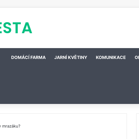
ESTA
DOMÁCÍ FARMA
JARNÍ KVĚTINY
KOMUNIKACE
O
 v mrazáku?