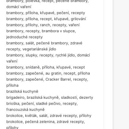
brambory, polévka, recept, pečené brambory,
domácí vaření
brambory, příloha, křupavé, pečení, recepty
brambory, příloha, recept, křupavé, grilování
brambory, přílohy, ranch, recepty, vaření
brambory, recepty, brambora v slupce,
jednoduché recepty
brambory, salát, pečené brambory, zdravé
recepty, vegetariánské jídlo
brambory, slupky, recepty, rychlé jídlo, domácí
vaření
brambory, snídaně, příloha, křupavé, recept
brambory, zapečené, au gratin, recept, příloha
brambory, zapečené, Cracker Barrel, recepty,
příloha
brazilská kuchyně
brigadeiro, brazilská kuchyně, sladkosti, dezerty
brioška, pečení, sladké pečivo, recepty,
francouzská kuchyně
brokolice, květák, salát, zdravé recepty, přílohy
brokolice, pečená zelenina, zdravé recepty,
přílohy