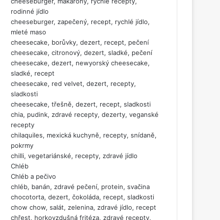
cheeseburger, makarony, rychlé recepty,
rodinné jídlo
cheeseburger, zapečený, recept, rychlé jídlo,
mleté maso
cheesecake, borůvky, dezert, recept, pečení
cheesecake, citronový, dezert, sladké, pečení
cheesecake, dezert, newyorský cheesecake,
sladké, recept
cheesecake, red velvet, dezert, recepty,
sladkosti
cheesecake, třešně, dezert, recept, sladkosti
chia, pudink, zdravé recepty, dezerty, veganské
recepty
chilaquiles, mexická kuchyně, recepty, snídaně,
pokrmy
chilli, vegetariánské, recepty, zdravé jídlo
Chléb
Chléb a pečivo
chléb, banán, zdravé pečení, protein, svačina
chocotorta, dezert, čokoláda, recept, sladkosti
chow chow, salát, zelenina, zdravé jídlo, recept
chřest, horkovzdušná fritéza, zdravé recepty,