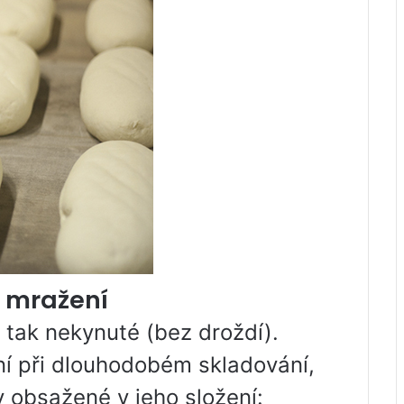
a mražení
, tak nekynuté (bez droždí).
ní při dlouhodobém skladování,
 obsažené v jeho složení: