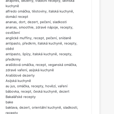
alfajores, dezerty, tradiční recepty, latinská
kuchyně
alfredo omáčka, těstoviny, italská kuchyně,
domácí recept
ananas, dort, dezert, pečení, sladkosti
ananas, smoothie, zdravé nápoje, recepty,
osvěžení
anglické muffiny, recept, pečení, snídaně
antipasto, předkrm, italská kuchyně, recepty,
oběd
antipasto, špízy, italská kuchyně, recepty,
předkrmy
arašídová omáčka, recept, veganská omáčka,
zdravé vaření, asijská kuchyně
Arašídové dezerty
Asijská kuchyně
au jus, omáčka, recepty, hovězí, vaření
bábovka, recept, česká kuchyně, dezert
Bakalářské recepty
bake
baklava, dezert, orientální kuchyně, sladkosti,
recepty