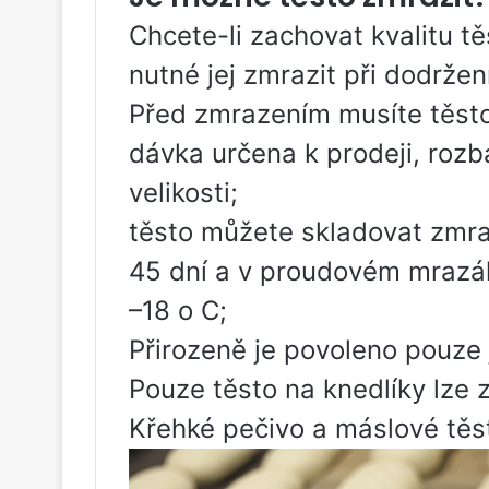
Chcete-li zachovat kvalitu tě
nutné jej zmrazit při dodržen
Před zmrazením musíte těsto 
dávka určena k prodeji, rozba
velikosti;
těsto můžete skladovat zmr
45 dní a v proudovém mrazáku
–18 o C;
Přirozeně je povoleno pouze
Pouze těsto na knedlíky lze 
Křehké pečivo a máslové těs