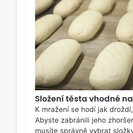
Složení těsta vhodné n
K mražení se hodí jak droždí
Abyste zabránili jeho zhorše
musíte správně vybrat složky