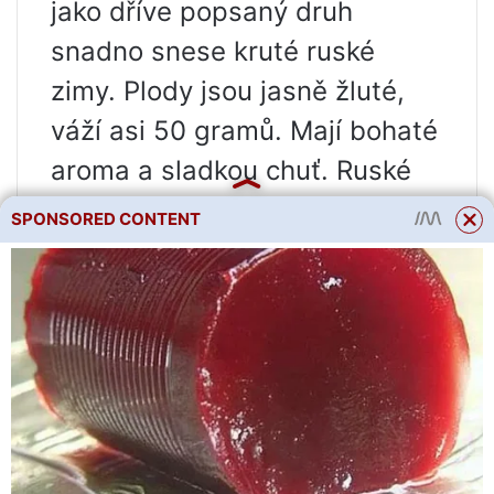
jako dříve popsaný druh
snadno snese kruté ruské
zimy. Plody jsou jasně žluté,
váží asi 50 gramů. Mají bohaté
aroma a sladkou chuť. Ruské
ovoce se nepoužívá ke
SPONSORED CONTENT
konzervaci, ale konzumuje se
pouze čerstvé.
Charakteristiky tohoto
kultivaru jsou téměř podobné
výše popsaným, jediným
rozdílem je průměrná
náchylnost k chorobám.