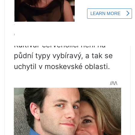
Při správné péči meruňky
potěší majitele plody do tří let.
Strom plodí každoročně a
dozrává do konce července.
Kultivar červenolící není na
půdní typy vybíravý, a tak se
uchytil v moskevské oblasti.