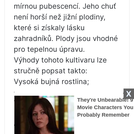
mírnou pubescencí. Jeho chuť
není horší než jižní plodiny,
které si získaly lásku
zahradníků. Plody jsou vhodné
pro tepelnou úpravu.
Výhody tohoto kultivaru lze
stručně popsat takto:
Vysoká bujná rostlina;
Odolnost proti chladu;
X
Vysoký výnos;
Průměrná náchylnost k
onemocnění.