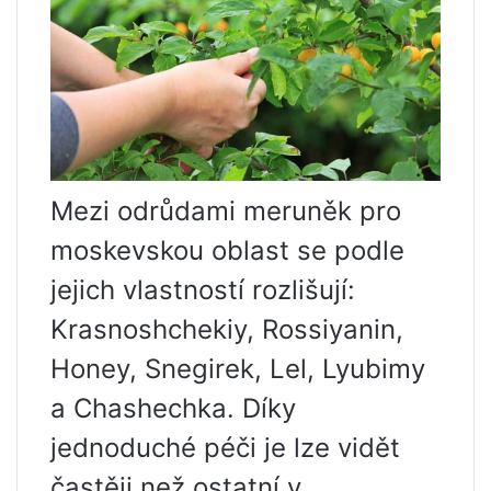
Mezi odrůdami meruněk pro
moskevskou oblast se podle
jejich vlastností rozlišují:
Krasnoshchekiy, Rossiyanin,
Honey, Snegirek, Lel, Lyubimy
a Chashechka. Díky
jednoduché péči je lze vidět
častěji než ostatní v