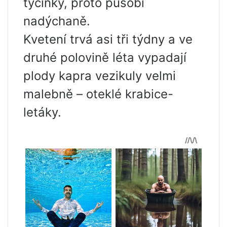
tyčinky, proto působí
nadýchaně.
Kvetení trvá asi tři týdny a ve
druhé polovině léta vypadají
plody kapra vezikuly velmi
malebně – oteklé krabice-
letáky.