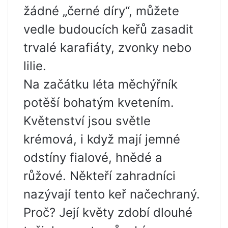
žádné „černé díry“, můžete
vedle budoucích keřů zasadit
trvalé karafiáty, zvonky nebo
lilie.
Na začátku léta měchýřník
potěší bohatým kvetením.
Květenství jsou světle
krémová, i když mají jemné
odstíny fialové, hnědé a
růžové. Někteří zahradníci
nazývají tento keř načechraný.
Proč? Její květy zdobí dlouhé