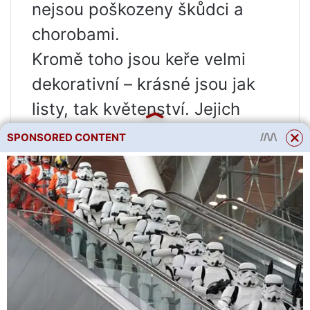
nejsou poškozeny škůdci a
chorobami.
Kromě toho jsou keře velmi
dekorativní – krásné jsou jak
listy, tak květenství. Jejich
doba květu je od konce června
SPONSORED CONTENT
do října.
Nejčastěji na našich zahradách
můžete vidět
stromová
hortenzie
. Jsou to jeho velké
čepice květenství, které
většina letních obyvatel
spojuje se slovem „hortenzie“.