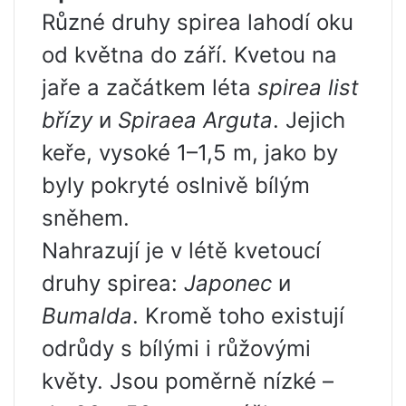
Různé druhy spirea lahodí oku
od května do září. Kvetou na
jaře a začátkem léta
spirea list
břízy
и
Spiraea Arguta
. Jejich
keře, vysoké 1–1,5 m, jako by
byly pokryté oslnivě bílým
sněhem.
Nahrazují je v létě kvetoucí
druhy spirea:
Japonec
и
Bumalda
. Kromě toho existují
odrůdy s bílými i růžovými
květy. Jsou poměrně nízké –