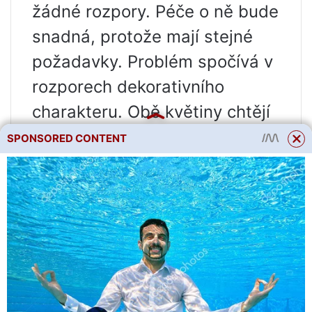
žádné rozpory. Péče o ně bude
snadná, protože mají stejné
požadavky. Problém spočívá v
rozporech dekorativního
charakteru. Obě květiny chtějí
dominovat.
SPONSORED CONTENT
Růže obvykle hrají akcentní
roli, potřebují prostředí, které
zdůrazňuje jejich přitažlivost a
nevstupuje do kontroverze. To
platí i pro lilie. Podobná
barevná paleta rostlin zhoršuje