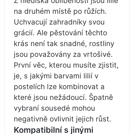
Z hlediska oblíbenosti jsou lilie
na druhém místě po růžích.
Uchvacují zahradníky svou
grácií. Ale pěstování těchto
krás není tak snadné, rostliny
jsou považovány za vrtošivé.
První věc, kterou musíte zjistit,
je, s jakými barvami lilií v
postelích lze kombinovat a
které jsou nežádoucí. Špatně
vybraní sousedé mohou
negativně ovlivnit jejich růst.
Kompatibilní s jinými