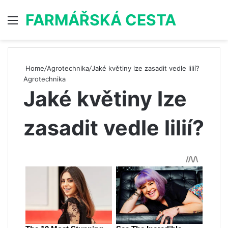
FARMÁŘSKÁ CESTA
Menu
S
Home
/
Agrotechnika
/
Jaké květiny lze zasadit vedle lilií?
Agrotechnika
Jaké květiny lze
zasadit vedle lilií?