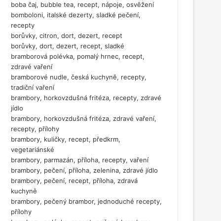
boba čaj, bubble tea, recept, nápoje, osvěžení
bomboloni, italské dezerty, sladké pečení,
recepty
borůvky, citron, dort, dezert, recept
borůvky, dort, dezert, recept, sladké
bramborová polévka, pomalý hrnec, recept,
zdravé vaření
bramborové nudle, česká kuchyně, recepty,
tradiční vaření
brambory, horkovzdušná fritéza, recepty, zdravé
jídlo
brambory, horkovzdušná fritéza, zdravé vaření,
recepty, přílohy
brambory, kuličky, recept, předkrm,
vegetariánské
brambory, parmazán, příloha, recepty, vaření
brambory, pečení, příloha, zelenina, zdravé jídlo
brambory, pečení, recept, příloha, zdravá
kuchyně
brambory, pečený brambor, jednoduché recepty,
přílohy