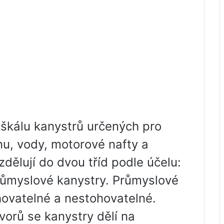
 škálu kanystrů určených pro
nu, vody, motorové nafty a
zdělují do dvou tříd podle účelu:
růmyslové kanystry. Průmyslové
hovatelné a nestohovatelné.
vorů se kanystry dělí na