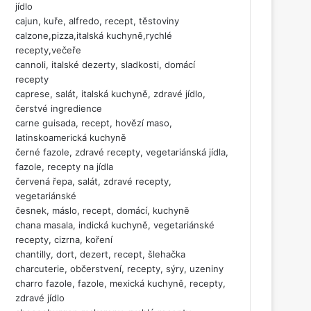
jídlo
cajun, kuře, alfredo, recept, těstoviny
calzone,pizza,italská kuchyně,rychlé
recepty,večeře
cannoli, italské dezerty, sladkosti, domácí
recepty
caprese, salát, italská kuchyně, zdravé jídlo,
čerstvé ingredience
carne guisada, recept, hovězí maso,
latinskoamerická kuchyně
černé fazole, zdravé recepty, vegetariánská jídla,
fazole, recepty na jídla
červená řepa, salát, zdravé recepty,
vegetariánské
česnek, máslo, recept, domácí, kuchyně
chana masala, indická kuchyně, vegetariánské
recepty, cizrna, koření
chantilly, dort, dezert, recept, šlehačka
charcuterie, občerstvení, recepty, sýry, uzeniny
charro fazole, fazole, mexická kuchyně, recepty,
zdravé jídlo