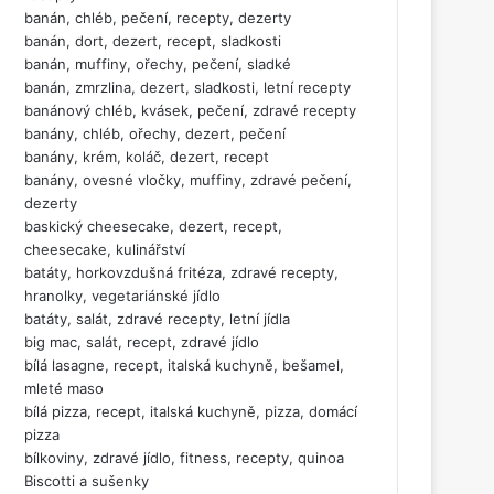
banán, chléb, pečení, recepty, dezerty
banán, dort, dezert, recept, sladkosti
banán, muffiny, ořechy, pečení, sladké
banán, zmrzlina, dezert, sladkosti, letní recepty
banánový chléb, kvásek, pečení, zdravé recepty
banány, chléb, ořechy, dezert, pečení
banány, krém, koláč, dezert, recept
banány, ovesné vločky, muffiny, zdravé pečení,
dezerty
baskický cheesecake, dezert, recept,
cheesecake, kulinářství
batáty, horkovzdušná fritéza, zdravé recepty,
hranolky, vegetariánské jídlo
batáty, salát, zdravé recepty, letní jídla
big mac, salát, recept, zdravé jídlo
bílá lasagne, recept, italská kuchyně, bešamel,
mleté maso
bílá pizza, recept, italská kuchyně, pizza, domácí
pizza
bílkoviny, zdravé jídlo, fitness, recepty, quinoa
Biscotti a sušenky