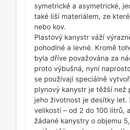
symetrické a asymetrické, je
také liší materiálem, ze kter
nebo kov.
Plastový kanystr váží výraz
pohodlné a levné. Kromě toh
byla dříve považována za nác
proto výbušná, nyní naprosto 
se používají speciálně vytvo
plynový kanystr je těžší než p
jeho životnost je desítky let
velikostí – od 2 do 100 litrů, a
žádané kanystry o objemu 5, 