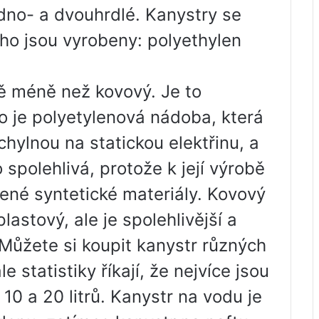
dno- a dvouhrdlé. Kanystry se
ého jsou vyrobeny: polyethylen
ně méně než kovový. Je to
o je polyetylenová nádoba, která
hylnou na statickou elektřinu, a
spolehlivá, protože k její výrobě
řené syntetické materiály. Kovový
lastový, ale je spolehlivější a
. Můžete si koupit kanystr různých
le statistiky říkají, že nejvíce jsou
10 a 20 litrů. Kanystr na vodu je