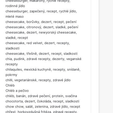
cheeseburger, makarony, rychlé recepty,
rodinné jídlo
cheeseburger, zapečený, recept, rychlé jídlo,
mleté maso
cheesecake, borůvky, dezert, recept, pečení
cheesecake, citronový, dezert, sladké, pečení
cheesecake, dezert, newyorský cheesecake,
sladké, recept
cheesecake, red velvet, dezert, recepty,
sladkosti
cheesecake, třešně, dezert, recept, sladkosti
chia, pudink, zdravé recepty, dezerty, veganské
recepty
chilaquiles, mexická kuchyně, recepty, snídaně,
pokrmy
chilli, vegetariánské, recepty, zdravé jídlo
Chléb
Chléb a pečivo
chléb, banán, zdravé pečení, protein, svačina
chocotorta, dezert, čokoláda, recept, sladkosti
chow chow, salát, zelenina, zdravé jídlo, recept
chřest, horkovzdušná fritéza, zdravé recepty,