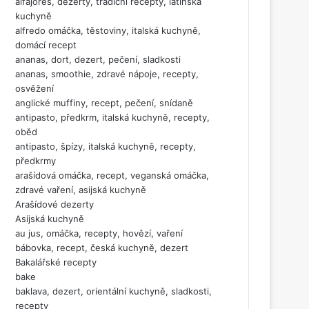
alfajores, dezerty, tradiční recepty, latinská
kuchyně
alfredo omáčka, těstoviny, italská kuchyně,
domácí recept
ananas, dort, dezert, pečení, sladkosti
ananas, smoothie, zdravé nápoje, recepty,
osvěžení
anglické muffiny, recept, pečení, snídaně
antipasto, předkrm, italská kuchyně, recepty,
oběd
antipasto, špízy, italská kuchyně, recepty,
předkrmy
arašídová omáčka, recept, veganská omáčka,
zdravé vaření, asijská kuchyně
Arašídové dezerty
Asijská kuchyně
au jus, omáčka, recepty, hovězí, vaření
bábovka, recept, česká kuchyně, dezert
Bakalářské recepty
bake
baklava, dezert, orientální kuchyně, sladkosti,
recepty