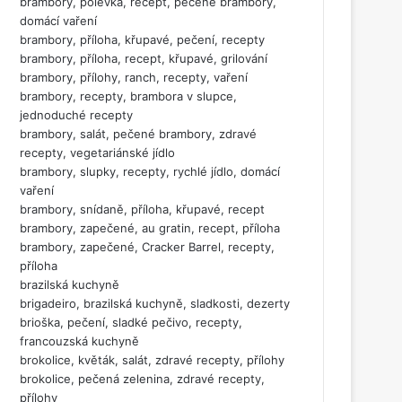
brambory, polévka, recept, pečené brambory,
domácí vaření
brambory, příloha, křupavé, pečení, recepty
brambory, příloha, recept, křupavé, grilování
brambory, přílohy, ranch, recepty, vaření
brambory, recepty, brambora v slupce,
jednoduché recepty
brambory, salát, pečené brambory, zdravé
recepty, vegetariánské jídlo
brambory, slupky, recepty, rychlé jídlo, domácí
vaření
brambory, snídaně, příloha, křupavé, recept
brambory, zapečené, au gratin, recept, příloha
brambory, zapečené, Cracker Barrel, recepty,
příloha
brazilská kuchyně
brigadeiro, brazilská kuchyně, sladkosti, dezerty
brioška, pečení, sladké pečivo, recepty,
francouzská kuchyně
brokolice, květák, salát, zdravé recepty, přílohy
brokolice, pečená zelenina, zdravé recepty,
přílohy