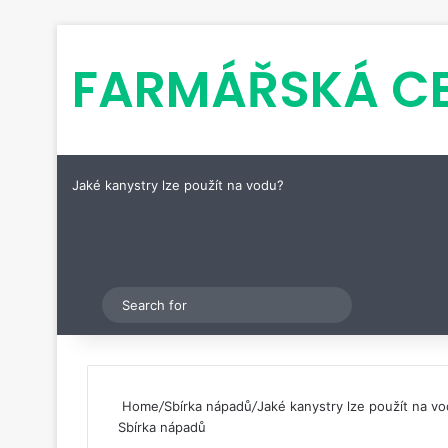
FARMÁŘSKÁ C
Jaké kanystry lze použít na vodu?
Pinterest
Switch skin
Search
for
Home
/
Sbírka nápadů
/
Jaké kanystry lze použít na v
Sbírka nápadů