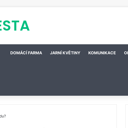
ESTA
DOMÁCÍ FARMA
JARNÍ KVĚTINY
KOMUNIKACE
O
odu?