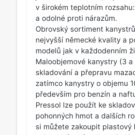
v širokém teplotním rozsahu
a odolné proti nárazům.
Obrovský sortiment kanystrů
nejvyšší německé kvality a p
modelů jak v každodenním ži
Maloobjemové kanystry (3 a 5
skladování a přepravu mazací
zatímco kanystry o objemu 10 
především pro benzín a naft
Pressol lze použít ke sklado
pohonných hmot a dalších r
si můžete zakoupit plastový 