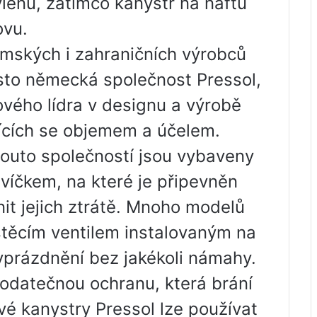
ylenu, zatímco kanystr na naftu
ovu.
mských i zahraničních výrobců
ísto německá společnost Pressol,
vého lídra v designu a výrobě
šících se objemem a účelem.
outo společností jsou vybaveny
 víčkem, na které je připevněn
it jejich ztrátě. Mnoho modelů
těcím ventilem instalovaným na
yprázdnění bez jakékoli námahy.
odatečnou ochranu, která brání
vé kanystry Pressol lze používat