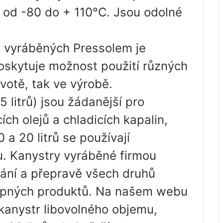
: od -80 do + 110°C. Jsou odolné
 vyráběných Pressolem je
oskytuje možnost použití různých
votě, tak ve výrobě.
 litrů) jsou žádanější pro
ch olejů a chladicích kapalin,
a 20 litrů se používají
u. Kanystry vyráběné firmou
vání a přepravě všech druhů
opných produktů. Na našem webu
kanystr libovolného objemu,