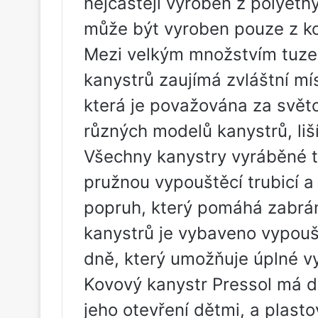
nejčastěji vyroben z polyeth
může být vyroben pouze z k
Mezi velkým množstvím tuze
kanystrů zaujímá zvláštní m
která je považována za světo
různých modelů kanystrů, li
Všechny kanystry vyráběné t
pružnou vypouštěcí trubicí a
popruh, který pomáhá zabrán
kanystrů je vybaveno vypouš
dně, který umožňuje úplné v
Kovový kanystr Pressol má d
jeho otevření dětmi, a plasto