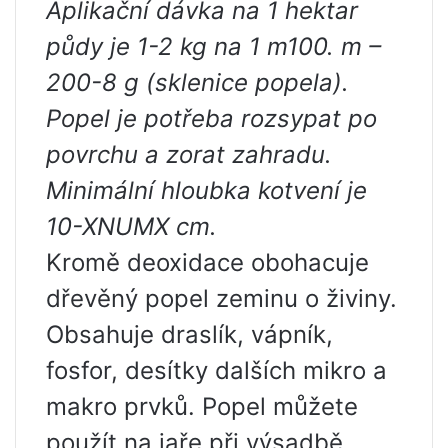
Aplikační dávka na 1 hektar
půdy je 1-2 kg na 1 m100. m –
200-8 g (sklenice popela).
Popel je potřeba rozsypat po
povrchu a zorat zahradu.
Minimální hloubka kotvení je
10-XNUMX cm.
Kromě deoxidace obohacuje
dřevěný popel zeminu o živiny.
Obsahuje draslík, vápník,
fosfor, desítky dalších mikro a
makro prvků. Popel můžete
použít na jaře při výsadbě