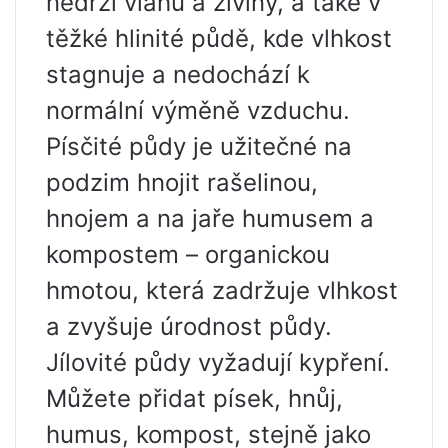
nedrží vláhu a živiny, a také v
těžké hlinité půdě, kde vlhkost
stagnuje a nedochází k
normální výměně vzduchu.
Písčité půdy je užitečné na
podzim hnojit rašelinou,
hnojem a na jaře humusem a
kompostem – organickou
hmotou, která zadržuje vlhkost
a zvyšuje úrodnost půdy.
Jílovité půdy vyžadují kypření.
Můžete přidat písek, hnůj,
humus, kompost, stejně jako