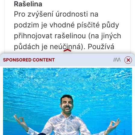
Rašelina
Pro zvýšení úrodnosti na
podzim je vhodné písčité půdy
přihnojovat rašelinou (na jiných
půdách je neúčinná). Používá
se nížinná rašelina s neutrální
SPONSORED CONTENT
kyselostí. Samotná rašelina
obsahuje málo živin
dostupných pro rostliny, ale
funguje dobře v kombinaci. Do
rašeliny se nutně přidávají
fosforečná a draselná hnojiva
a hnůj.