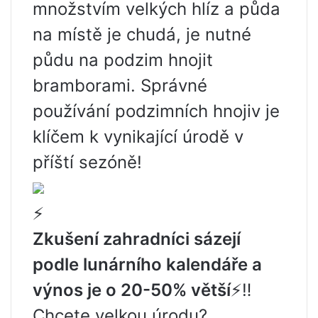
množstvím velkých hlíz a půda
na místě je chudá, je nutné
půdu na podzim hnojit
bramborami. Správné
používání podzimních hnojiv je
klíčem k vynikající úrodě v
příští sezóně!
⚡️
Zkušení zahradníci sázejí
podle lunárního kalendáře a
výnos je o 20-50% větší
⚡️‼️
Chcete velkou úrodu?